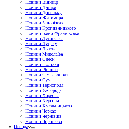
Новини Вінниці
Новини Дніпра
Новини Донецьку
Новини Житомира
Новини Запоріжжя
Новини Кропивницького
Новини Івано-Франківська
Новини Луганська
Новини Луцьку
Новини Львова
Новини Миколаїва
Новини Одеси
Новини Полтави
Новини Рівного
Новини Сімферополя
Новини Сум
Новини Тернополя
Новини Ужгорода
Новини Харкова
Новини Херсона
Новини Хмельницького
Новини Черкас
Новини Чернівців
Новини Чернігова
Погода