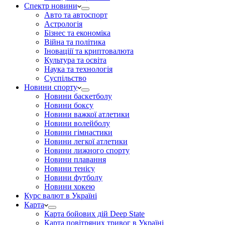
Спектр новини
Авто та автоспорт
Астрологія
Бізнес та економіка
Війна та політика
Іноваціії та криптовалюта
Культура та освіта
Наука та технологія
Суспільство
Новини спорту
Новини баскетболу
Новини боксу
Новини важкої атлетики
Новини волейболу
Новини гімнастики
Новини легкої атлетики
Новини лижного спорту
Новини плавання
Новини тенісу
Новини футболу
Новини хокею
Курс валют в Україні
Карта
Карта бойових дій Deep State
Карта повітряних тривог в Україні