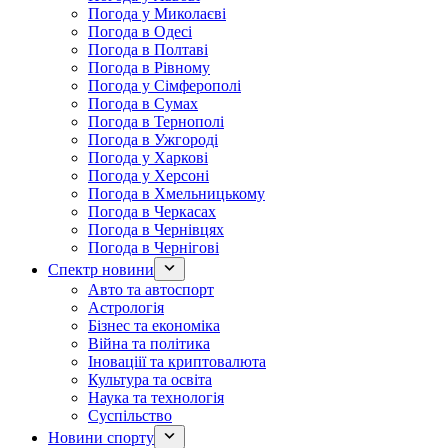
Погода у Миколаєві
Погода в Одесі
Погода в Полтаві
Погода в Рівному
Погода у Сімферополі
Погода в Сумах
Погода в Тернополі
Погода в Ужгороді
Погода у Харкові
Погода у Херсоні
Погода в Хмельницькому
Погода в Черкасах
Погода в Чернівцях
Погода в Чернігові
Спектр новини
Авто та автоспорт
Астрологія
Бізнес та економіка
Війна та політика
Іноваціії та криптовалюта
Культура та освіта
Наука та технологія
Суспільство
Новини спорту