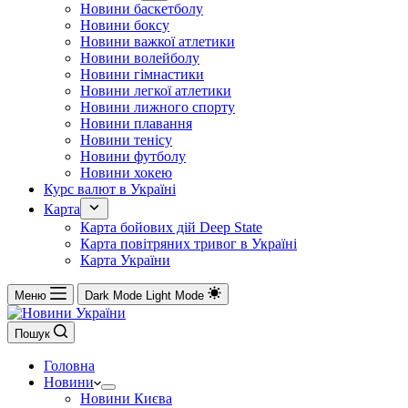
Новини баскетболу
Новини боксу
Новини важкої атлетики
Новини волейболу
Новини гімнастики
Новини легкої атлетики
Новини лижного спорту
Новини плавання
Новини тенісу
Новини футболу
Новини хокею
Курс валют в Україні
Карта
Карта бойових дій Deep State
Карта повітряних тривог в Україні
Карта України
Меню
Dark Mode
Light Mode
Пошук
Головна
Новини
Новини Києва