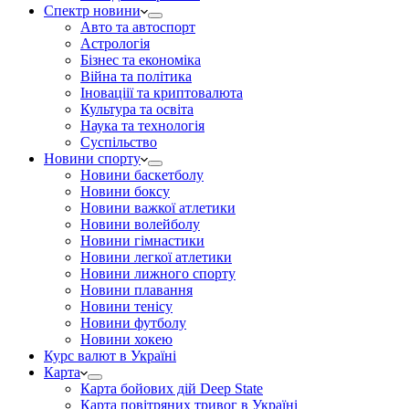
Спектр новини
Авто та автоспорт
Астрологія
Бізнес та економіка
Війна та політика
Іноваціії та криптовалюта
Культура та освіта
Наука та технологія
Суспільство
Новини спорту
Новини баскетболу
Новини боксу
Новини важкої атлетики
Новини волейболу
Новини гімнастики
Новини легкої атлетики
Новини лижного спорту
Новини плавання
Новини тенісу
Новини футболу
Новини хокею
Курс валют в Україні
Карта
Карта бойових дій Deep State
Карта повітряних тривог в Україні