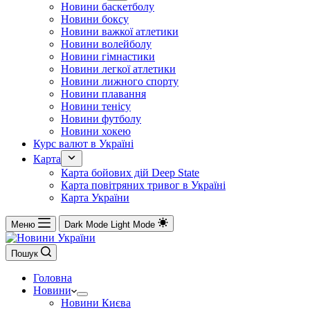
Новини баскетболу
Новини боксу
Новини важкої атлетики
Новини волейболу
Новини гімнастики
Новини легкої атлетики
Новини лижного спорту
Новини плавання
Новини тенісу
Новини футболу
Новини хокею
Курс валют в Україні
Карта
Карта бойових дій Deep State
Карта повітряних тривог в Україні
Карта України
Меню
Dark Mode
Light Mode
Пошук
Головна
Новини
Новини Києва