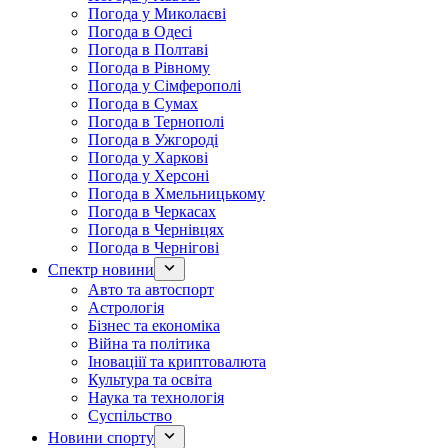
Погода у Миколаєві
Погода в Одесі
Погода в Полтаві
Погода в Рівному
Погода у Сімферополі
Погода в Сумах
Погода в Тернополі
Погода в Ужгороді
Погода у Харкові
Погода у Херсоні
Погода в Хмельницькому
Погода в Черкасах
Погода в Чернівцях
Погода в Чернігові
Спектр новини
Авто та автоспорт
Астрологія
Бізнес та економіка
Війна та політика
Іноваціії та криптовалюта
Культура та освіта
Наука та технологія
Суспільство
Новини спорту