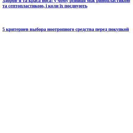
Здоров’я та краса носа: у чому різниця між ринопластикою
та септопластикою, і коли їх поєднують
5 критериев выбора ноотропного средства перед покупкой
© 2025 Новини України | Останні новини в Україні
Реклама: sale@portal24.org.ua