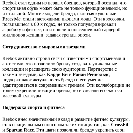
Reebok стал одним из первых брендов, который осознал, что
спортивная обувь может быть не только функциональной, но
и стильной. Многие модели бренда, включая культовые
Freestyle
, стали настоящими иконами моды. Эти кроссовки,
появившиеся в 80-х годах, не только популяризировали
аэробику и фитнес, но и вошли в повседневный гардероб
миллионов женщин, задавая тренды эпохи.
Сотрудничество с мировыми звездами
Reebok активно строил связи с известными спортсменами и
артистами, что позволило бренду создавать уникальные
коллекции и расширять свою аудиторию. Партнерства с
такими звездами, как
Карди Би
и
Райан Рейнольдс
,
подчеркивают актуальность бренда и его умение
адаптироваться к современным трендам. Эти коллаборации не
только укрепили позиции бренда, но и сделали его частью
массовой культуры.
Поддержка спорта и фитнеса
Reebok внес значительный вклад в развитие фитнес-культуры,
став официальным спонсором таких инициатив, как
CrossFit
и
Spartan Race
. Эти шаги позволили бренду укрепить свои