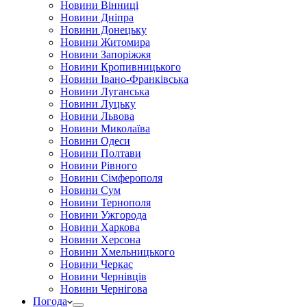
Новини Вінниці
Новини Дніпра
Новини Донецьку
Новини Житомира
Новини Запоріжжя
Новини Кропивницького
Новини Івано-Франківська
Новини Луганська
Новини Луцьку
Новини Львова
Новини Миколаїва
Новини Одеси
Новини Полтави
Новини Рівного
Новини Сімферополя
Новини Сум
Новини Тернополя
Новини Ужгорода
Новини Харкова
Новини Херсона
Новини Хмельницького
Новини Черкас
Новини Чернівців
Новини Чернігова
Погода