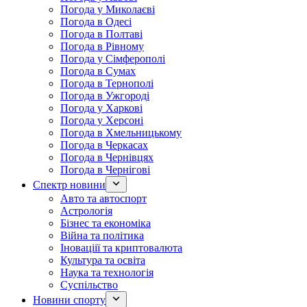
Погода у Миколаєві
Погода в Одесі
Погода в Полтаві
Погода в Рівному
Погода у Сімферополі
Погода в Сумах
Погода в Тернополі
Погода в Ужгороді
Погода у Харкові
Погода у Херсоні
Погода в Хмельницькому
Погода в Черкасах
Погода в Чернівцях
Погода в Чернігові
Спектр новини
Авто та автоспорт
Астрологія
Бізнес та економіка
Війна та політика
Іноваціії та криптовалюта
Культура та освіта
Наука та технологія
Суспільство
Новини спорту