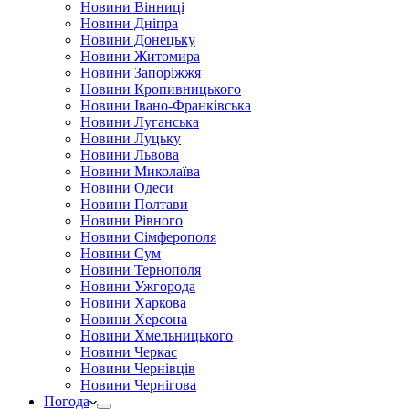
Новини Вінниці
Новини Дніпра
Новини Донецьку
Новини Житомира
Новини Запоріжжя
Новини Кропивницького
Новини Івано-Франківська
Новини Луганська
Новини Луцьку
Новини Львова
Новини Миколаїва
Новини Одеси
Новини Полтави
Новини Рівного
Новини Сімферополя
Новини Сум
Новини Тернополя
Новини Ужгорода
Новини Харкова
Новини Херсона
Новини Хмельницького
Новини Черкас
Новини Чернівців
Новини Чернігова
Погода