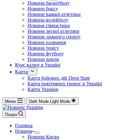
Новини баскетболу
Новини боксу
Новини важкої атлетики
Новини волейболу
Новини гімнастики
Новини легкої атлетики
Новини лижного спорту
Новини плавання
Новини тенісу
Новини футболу
Новини хокею
Курс валют в Україні
Карта
Карта бойових дій Deep State
Карта повітряних тривог в Україні
Карта України
Меню
Dark Mode
Light Mode
Пошук
Головна
Новини
Новини Києва