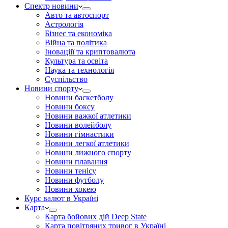
Спектр новини
Авто та автоспорт
Астрологія
Бізнес та економіка
Війна та політика
Іноваціії та криптовалюта
Культура та освіта
Наука та технологія
Суспільство
Новини спорту
Новини баскетболу
Новини боксу
Новини важкої атлетики
Новини волейболу
Новини гімнастики
Новини легкої атлетики
Новини лижного спорту
Новини плавання
Новини тенісу
Новини футболу
Новини хокею
Курс валют в Україні
Карта
Карта бойових дій Deep State
Карта повітряних тривог в Україні