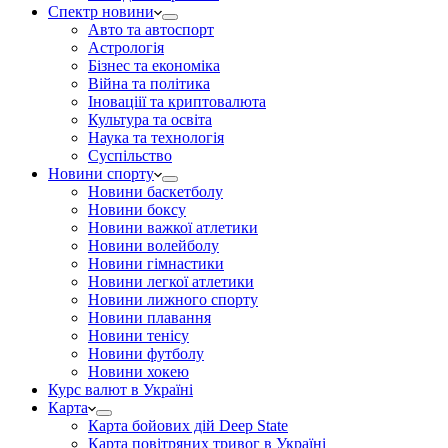
Спектр новини
Авто та автоспорт
Астрологія
Бізнес та економіка
Війна та політика
Іноваціії та криптовалюта
Культура та освіта
Наука та технологія
Суспільство
Новини спорту
Новини баскетболу
Новини боксу
Новини важкої атлетики
Новини волейболу
Новини гімнастики
Новини легкої атлетики
Новини лижного спорту
Новини плавання
Новини тенісу
Новини футболу
Новини хокею
Курс валют в Україні
Карта
Карта бойових дій Deep State
Карта повітряних тривог в Україні