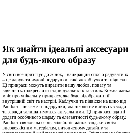
Як знайти ідеальні аксесуари
для будь-якого образу
У світі все притягує до жінок, і найкращий спосіб радувати їх
– це дарувати чудові подарунки, такі як каблучки та підвіски.
Ці прикраси можуть виразити вашу любов, повагу та
вдячність, підкреслити індивідуальність та стиль. Кожна жінка
мріє про унікальну прикрасу, яка буде відображати її
внутрішній світ та настрій. Каблучки та підвіски на шию від
Pandora – це саме ті подарунки, які ніколи не вийдуть з моди
та завжди залишатимуться актуальними. Ці прикраси здатні
додати особливого шарму та елегантності будь-якому образу.
Pandora завоювала серця мільйонів жінок завдяки своїм
високоякісним матеріалам, витонченому дизайну та