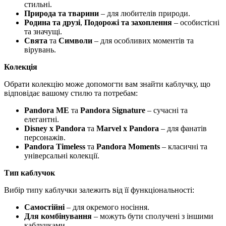
стильні.
Природа та тварини
– для любителів природи.
Родина та друзі
,
Подорожі та захоплення
– особистісні
та значущі.
Свята
та
Символи
– для особливих моментів та
вірувань.
Колекція
Обрати колекцію може допомогти вам знайти каблучку, що
відповідає вашому стилю та потребам:
Pandora ME
та
Pandora Signature
– сучасні та
елегантні.
Disney x Pandora
та
Marvel x Pandora
– для фанатів
персонажів.
Pandora Timeless
та
Pandora Moments
– класичні та
універсальні колекції.
Тип каблучок
Вибір типу каблучки залежить від її функціональності:
Самостійні
– для окремого носіння.
Для комбінування
– можуть бути сполучені з іншими
каблучками.