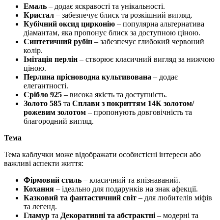
Емаль
– додає яскравості та унікальності.
Кристал
– забезпечує блиск та розкішний вигляд.
Кубічний оксид цирконію
– популярна альтернатива
діамантам, яка пропонує блиск за доступною ціною.
Синтетичний рубін
– забезпечує глибокий червоний
колір.
Імітація перлін
– створює класичний вигляд за нижчою
ціною.
Перлина прісноводна культивована
– додає
елегантності.
Срібло 925
– висока якість та доступність.
Золото 585
та
Сплави з покриттям 14К золотом/
рожевим золотом
– пропонують довговічність та
благородний вигляд.
Тема
Тема каблучки може відображати особистісні інтереси або
важливі аспекти життя:
Фірмовий стиль
– класичний та впізнаваний.
Кохання
– ідеально для подарунків на знак афекції.
Казковий та фантастичний світ
– для любителів міфів
та легенд.
Гламур
та
Декоративні та абстрактні
– модерні та