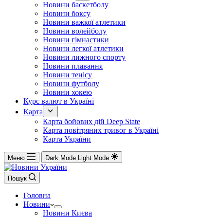
Новини баскетболу
Новини боксу
Новини важкої атлетики
Новини волейболу
Новини гімнастики
Новини легкої атлетики
Новини лижного спорту
Новини плавання
Новини тенісу
Новини футболу
Новини хокею
Курс валют в Україні
Карта
Карта бойових дій Deep State
Карта повітряних тривог в Україні
Карта України
Меню
Dark Mode
Light Mode
Пошук
Головна
Новини
Новини Києва