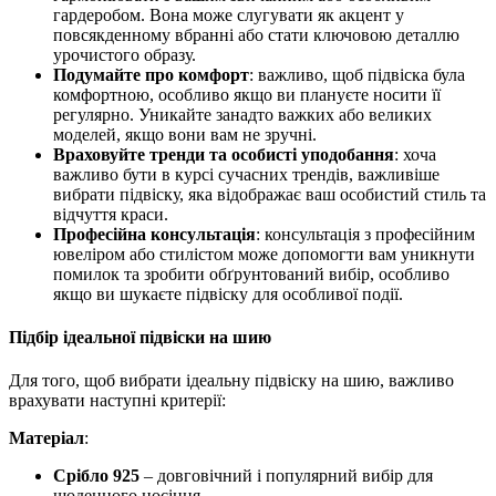
гардеробом. Вона може слугувати як акцент у
повсякденному вбранні або стати ключовою деталлю
урочистого образу.
Подумайте про комфорт
: важливо, щоб підвіска була
комфортною, особливо якщо ви плануєте носити її
регулярно. Уникайте занадто важких або великих
моделей, якщо вони вам не зручні.
Враховуйте тренди та особисті уподобання
: хоча
важливо бути в курсі сучасних трендів, важливіше
вибрати підвіску, яка відображає ваш особистий стиль та
відчуття краси.
Професійна консультація
: консультація з професійним
ювеліром або стилістом може допомогти вам уникнути
помилок та зробити обґрунтований вибір, особливо
якщо ви шукаєте підвіску для особливої події.
Підбір ідеальної підвіски на шию
Для того, щоб вибрати ідеальну підвіску на шию, важливо
врахувати наступні критерії:
Матеріал
:
Срібло 925
– довговічний і популярний вибір для
щоденного носіння.