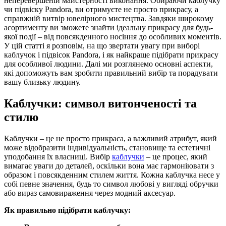
неперевершеній майстерності виконання. Обираючи каблучку
чи підвіску Pandora, ви отримуєте не просто прикрасу, а
справжній витвір ювелірного мистецтва. Завдяки широкому
асортименту ви зможете знайти ідеальну прикрасу для будь-
якої події – від повсякденного носіння до особливих моментів.
У цій статті я розповім, на що звертати увагу при виборі
каблучок і підвісок Pandora, і як найкраще підібрати прикрасу
для особливої людини. Далі ми розглянемо основні аспекти,
які допоможуть вам зробити правильний вибір та порадувати
вашу близьку людину.
Каблучки: символ витонченості та
стилю
Каблучки – це не просто прикраса, а важливий атрибут, який
може відобразити індивідуальність, становище та естетичні
уподобання їх власниці. Вибір
каблучки
– це процес, який
вимагає уваги до деталей, оскільки вона має гармоніювати з
образом і повсякденним стилем життя. Кожна каблучка несе у
собі певне значення, будь то символ любові у вигляді обручки
або вираз самовираження через модний аксесуар.
Як правильно підібрати каблучку: