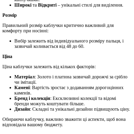
Широкі
та
Відкриті
– унікальні стилі для виділення.
Розмір
Правильний розмір каблучки критично важливий для
комфорту при носінні:
Вибір залежить від індивідуального розміру пальця, і
зазвичай коливається від 48 до 60.
Ціна
Ціна каблучки залежить від кількох факторів:
Матеріал
: Золото і платина зазвичай дорожчі за срібло
чи імітації.
Камені
: Вартість зростає з додаванням дорогоцінних
каменів.
Бренд і колекція
: Ексклюзивні колекції та відомі
бренди можуть коштувати більше.
Дизайн
: Складні та унікальні дизайни підвищують ціну.
Обираючи каблучку, важливо зважити ці аспекти, щоб вона
відповідала вашому бюджету.