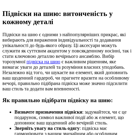
Підвіски на шию: витонченість у
кожному деталі
Підвіски на шию є одними з найпопулярніших прикрас, які
вибирають для вираження індивідуальності та додавання
унікальності до будь-якого образу. Ці аксесуари можуть
служити як суттєвим акцентом у повсякденному носінні, так і
стати ключовою деталлю вечірнього ансамблю. Вибір
торозумної
підвіска на шию
є важливим рішенням, яке
вимагає уваги до деталей та розуміння власних уподобань.
Незалежно від того, чи шукаєте ви елемент, який доповнить
ваш щоденний гардероб, чи прагнете вразити на особливому
вечорі, правильно підібрана підвіска може значно підсилити
ваш стиль та додати вам впевненості.
Як правильно підібрати підвіску на шию:
Визначте призначення підвіски
: задумайтеся, чи є це
подарунок, символ важливої події або ж елемент, що
доповнює ваш щоденний або вечірній стиль.
Зверніть увагу на стиль одягу
: підвіска має
гармоніювати з вашим звичайним або особливим