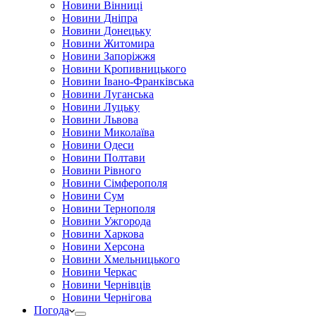
Новини Вінниці
Новини Дніпра
Новини Донецьку
Новини Житомира
Новини Запоріжжя
Новини Кропивницького
Новини Івано-Франківська
Новини Луганська
Новини Луцьку
Новини Львова
Новини Миколаїва
Новини Одеси
Новини Полтави
Новини Рівного
Новини Сімферополя
Новини Сум
Новини Тернополя
Новини Ужгорода
Новини Харкова
Новини Херсона
Новини Хмельницького
Новини Черкас
Новини Чернівців
Новини Чернігова
Погода