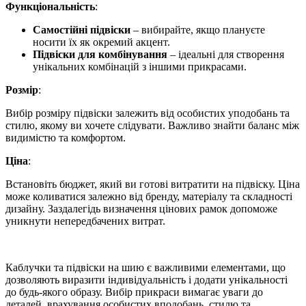
Функціональність
:
Самостійні підвіски
– вибирайте, якщо плануєте
носити їх як окремий акцент.
Підвіски для комбінування
– ідеальні для створення
унікальних комбінацій з іншими прикрасами.
Розмір
:
Вибір розміру підвіски залежить від особистих уподобань та
стилю, якому ви хочете слідувати. Важливо знайти баланс між
видимістю та комфортом.
Ціна
:
Встановіть бюджет, який ви готові витратити на підвіску. Ціна
може коливатися залежно від бренду, матеріалу та складності
дизайну. Заздалегідь визначення цінових рамок допоможе
уникнути непередбачених витрат.
Каблучки та підвіски на шию є важливими елементами, що
дозволяють виразити індивідуальність і додати унікальності
до будь-якого образу. Вибір прикраси вимагає уваги до
деталей, врахування особистих вподобань, стилю та