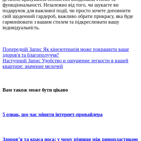
функціональності. Незалежно від того, чи шукаєте ви
подарунок для важливої події, чи просто хочете доповнити
свій щоденний гардероб, важливо обрати прикрасу, яка буде
гармоніювати з вашим стилем та підкреслювати вашу
індивідуальність.
Попередній
Запис
Як кінезотерапія може покращити ваше
здоров'я та благополуччя?
Наступний
Запис
Удобство и ощущение легкости в вашей
квартире: значение мелочей
Вам також може бути цікаво
5 ознак, що час міняти інтернет-провайдера
Здоров’я та краса носа: у чому різниця між ринопластикою