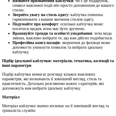
Визначте призначення каблучки
: чи є це подарунок,
символ важливої події або просто доповнення до вашого
стилю.
Зверніть увагу на стиль одягу
: каблучка повинна
гармоніювати з вашим звичним стилем одягу.
Подумайте про комфорт
: оскільки каблучка може
носитися щодня, вона має бути зручною.
Враховуйте тренди та особисті уподобання
: хоча мода
змінна, важливо вибрати те, що вам дійсно подобається.
Професійна консультація
: звернення до фахівця може
допомогти уникнути помилок та вибрати ідеальну
каблучку.
Підбір ідеальної каблучки: матеріали, тематика, колекції та
інші параметри
Підбір каблучки вимагає розгляду кількох важливих
параметрів, які визначають її зовнішній вигляд, стиль та
практичність. Детально розглянемо кожен з критеріїв, які
допоможуть вам вибрати ідеальну каблучку.
Матеріал
Матеріал каблучки значно впливає на її зовнішній вигляд та
тривалість служби: