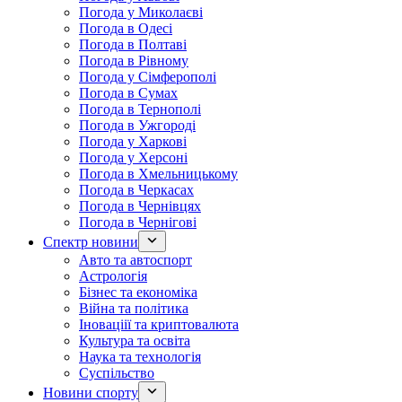
Погода у Миколаєві
Погода в Одесі
Погода в Полтаві
Погода в Рівному
Погода у Сімферополі
Погода в Сумах
Погода в Тернополі
Погода в Ужгороді
Погода у Харкові
Погода у Херсоні
Погода в Хмельницькому
Погода в Черкасах
Погода в Чернівцях
Погода в Чернігові
Спектр новини
Авто та автоспорт
Астрологія
Бізнес та економіка
Війна та політика
Іноваціії та криптовалюта
Культура та освіта
Наука та технологія
Суспільство
Новини спорту