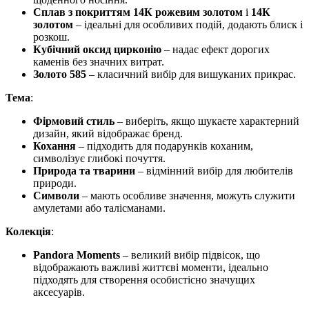
Сплав з покриттям 14К рожевим золотом
і
14К
золотом
– ідеальні для особливих подій, додають блиск і
розкош.
Кубічний оксид цирконію
– надає ефект дорогих
каменів без значних витрат.
Золото 585
– класичний вибір для вишуканих прикрас.
Тема
:
Фірмовий стиль
– виберіть, якщо шукаєте характерний
дизайн, який відображає бренд.
Кохання
– підходить для подарунків коханим,
символізує глибокі почуття.
Природа та тварини
– відмінний вибір для любителів
природи.
Символи
– мають особливе значення, можуть служити
амулетами або талісманами.
Колекція
:
Pandora Moments
– великий вибір підвісок, що
відображають важливі життєві моменти, ідеально
підходять для створення особистісно значущих
аксесуарів.