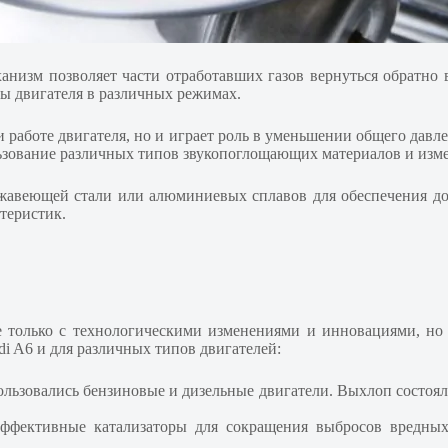
ханизм позволяет части отработавших газов вернуться обратн
 двигателя в различных режимах.
и работе двигателя, но и играет роль в уменьшении общего дав
ьзование различных типов звукопоглощающих материалов и изме
жавеющей стали или алюминиевых сплавов для обеспечения до
теристик.
 только с технологическими изменениями и инновациями, но 
i A6 и для различных типов двигателей:
ользовались бензиновые и дизельные двигатели. Выхлоп состоял
 эффективные катализаторы для сокращения выбросов вредны