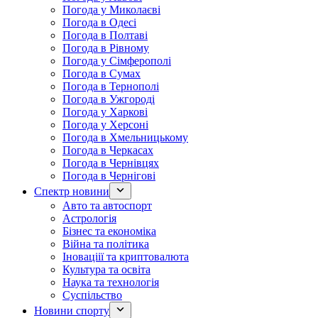
Погода у Миколаєві
Погода в Одесі
Погода в Полтаві
Погода в Рівному
Погода у Сімферополі
Погода в Сумах
Погода в Тернополі
Погода в Ужгороді
Погода у Харкові
Погода у Херсоні
Погода в Хмельницькому
Погода в Черкасах
Погода в Чернівцях
Погода в Чернігові
Спектр новини
Авто та автоспорт
Астрологія
Бізнес та економіка
Війна та політика
Іноваціії та криптовалюта
Культура та освіта
Наука та технологія
Суспільство
Новини спорту