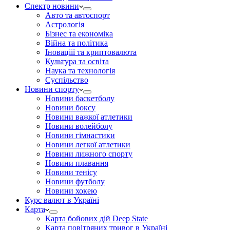
Спектр новини
Авто та автоспорт
Астрологія
Бізнес та економіка
Війна та політика
Іноваціії та криптовалюта
Культура та освіта
Наука та технологія
Суспільство
Новини спорту
Новини баскетболу
Новини боксу
Новини важкої атлетики
Новини волейболу
Новини гімнастики
Новини легкої атлетики
Новини лижного спорту
Новини плавання
Новини тенісу
Новини футболу
Новини хокею
Курс валют в Україні
Карта
Карта бойових дій Deep State
Карта повітряних тривог в Україні