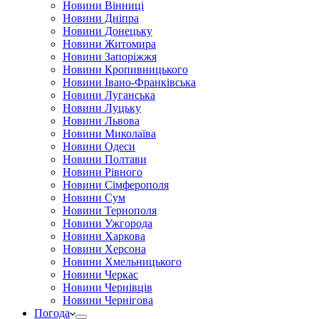
Новини Вінниці
Новини Дніпра
Новини Донецьку
Новини Житомира
Новини Запоріжжя
Новини Кропивницького
Новини Івано-Франківська
Новини Луганська
Новини Луцьку
Новини Львова
Новини Миколаїва
Новини Одеси
Новини Полтави
Новини Рівного
Новини Сімферополя
Новини Сум
Новини Тернополя
Новини Ужгорода
Новини Харкова
Новини Херсона
Новини Хмельницького
Новини Черкас
Новини Чернівців
Новини Чернігова
Погода