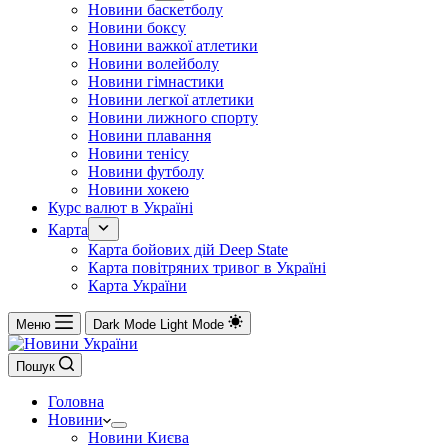
Новини баскетболу
Новини боксу
Новини важкої атлетики
Новини волейболу
Новини гімнастики
Новини легкої атлетики
Новини лижного спорту
Новини плавання
Новини тенісу
Новини футболу
Новини хокею
Курс валют в Україні
Карта
Карта бойових дій Deep State
Карта повітряних тривог в Україні
Карта України
Меню
Dark Mode
Light Mode
Пошук
Головна
Новини
Новини Києва