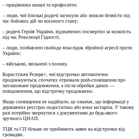
– працівники вищої та профосвіти;
– люди, чиї близькі родичі загинули або зникли безвісти під
час бойових дій чи воєнного стану;
– родичі Героїв України, відзначених посмертно за мужність
під час Революції Гідності;
– люди, позбавлені свободи внаслідок збройної агресії проти
України;
– військові, звільнені з полону.
Користувачі Резерв+, чиї відстрочки автоматично
продовжуються, спочатку отримали push-сповіщення про
заплановане продовження, а після обробки даних —
повідомлення, що відстрочку продовжено.
Якщо сповіщення не надійшло, це означає, що інформації у
державних реєстрах недостатньо або вона застаріла. У такому
разі потрібно звернутися з документами до будь-якого
зручного ЦНАП.
ТЦК та СП більше не приймають заяви на відстрочки від
громадян.