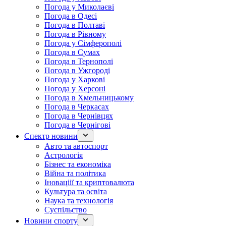
Погода у Миколаєві
Погода в Одесі
Погода в Полтаві
Погода в Рівному
Погода у Сімферополі
Погода в Сумах
Погода в Тернополі
Погода в Ужгороді
Погода у Харкові
Погода у Херсоні
Погода в Хмельницькому
Погода в Черкасах
Погода в Чернівцях
Погода в Чернігові
Спектр новини
Авто та автоспорт
Астрологія
Бізнес та економіка
Війна та політика
Іноваціії та криптовалюта
Культура та освіта
Наука та технологія
Суспільство
Новини спорту