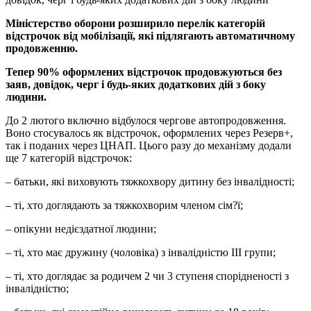
Міністерство оборони розширило перелік категорій
відстрочок від мобілізації, які підлягають автоматичному
продовженню.
Тепер 90% оформлених відстрочок продовжуються без
заяв, довідок, черг і будь-яких додаткових дій з боку
людини.
До 2 лютого включно відбулося чергове автопродовження.
Воно стосувалось як відстрочок, оформлених через Резерв+,
так і поданих через ЦНАП. Цього разу до механізму додали
ще 7 категорій відстрочок:
– батьки, які виховують тяжкохвору дитину без інвалідності;
– ті, хто доглядають за тяжкохворим членом сім?ї;
– опікуни недієздатної людини;
– ті, хто має дружину (чоловіка) з інвалідністю III групи;
– ті, хто доглядає за родичем 2 чи 3 ступеня спорідненості з
інвалідністю;