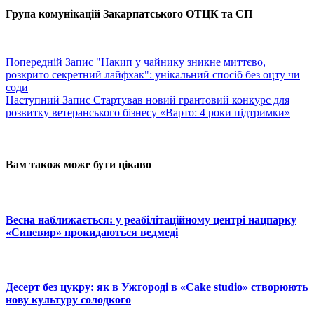
Група комунікацій Закарпатського ОТЦК та СП
Попередній
Запис
"Накип у чайнику зникне миттєво,
розкрито секретний лайфхак": унікальний спосіб без оцту чи
соди
Наступний
Запис
Стартував новий грантовий конкурс для
розвитку ветеранського бізнесу «Варто: 4 роки підтримки»
Вам також може бути цікаво
Весна наближається: у реабілітаційному центрі нацпарку
«Синевир» прокидаються ведмеді
Десерт без цукру: як в Ужгороді в «Cake studio» створюють
нову культуру солодкого