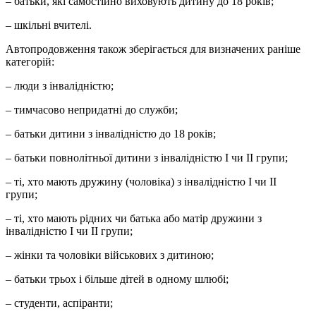
– батьки, які самостійно виховують дитину до 18 років;
– шкільні вчителі.
Автопродовження також зберігається для визначених раніше
категорій:
– люди з інвалідністю;
– тимчасово непридатні до служби;
– батьки дитини з інвалідністю до 18 років;
– батьки повнолітньої дитини з інвалідністю I чи II групи;
– ті, хто мають дружину (чоловіка) з інвалідністю I чи II
групи;
– ті, хто мають рідних чи батька або матір дружини з
інвалідністю I чи II групи;
– жінки та чоловіки військових з дитиною;
– батьки трьох і більше дітей в одному шлюбі;
– студенти, аспіранти;