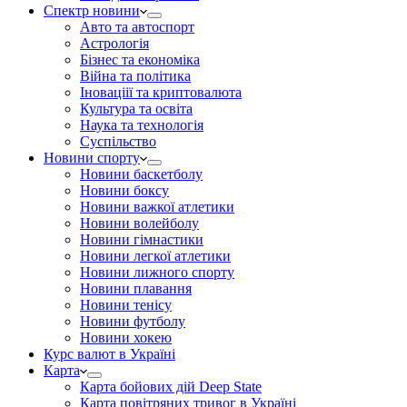
Спектр новини
Авто та автоспорт
Астрологія
Бізнес та економіка
Війна та політика
Іноваціії та криптовалюта
Культура та освіта
Наука та технологія
Суспільство
Новини спорту
Новини баскетболу
Новини боксу
Новини важкої атлетики
Новини волейболу
Новини гімнастики
Новини легкої атлетики
Новини лижного спорту
Новини плавання
Новини тенісу
Новини футболу
Новини хокею
Курс валют в Україні
Карта
Карта бойових дій Deep State
Карта повітряних тривог в Україні