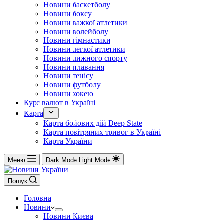
Новини баскетболу
Новини боксу
Новини важкої атлетики
Новини волейболу
Новини гімнастики
Новини легкої атлетики
Новини лижного спорту
Новини плавання
Новини тенісу
Новини футболу
Новини хокею
Курс валют в Україні
Карта
Карта бойових дій Deep State
Карта повітряних тривог в Україні
Карта України
Меню
Dark Mode
Light Mode
Пошук
Головна
Новини
Новини Києва