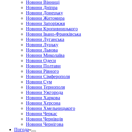
Новини Вінниці
Новини Дніпра
Новини Донецьку
Новини Житомира
Новини Запоріжжя
Новини Кропивницького
Новини Івано-Франківська
Новини Луганська
Новини Луцьку
Новини Львова
Новини Миколаїва
Новини Одеси
Новини Полтави
Новини Рівного
Новини Сімферополя
Новини Сум
Новини Тернополя
Новини Ужгорода
Новини Харкова
Новини Херсона
Новини Хмельницького
Новини Черкас
Новини Чернівців
Новини Чернігова
Погода