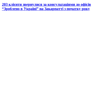
203 клієнти звернулися за консультаціями до офісів
“Зроблено в Україні” на Закарпатті з початку року
© 2025 Новини України | Останні новини в Україні
Реклама: sale@portal24.org.ua