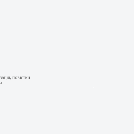
ація, повістки
и