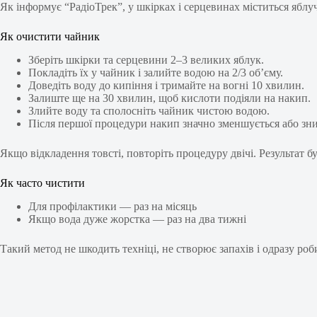
Як інформує “РадіоТрек”, у шкірках і серцевинах міститься яблуч
Як очистити чайник
Зберіть шкірки та серцевини 2–3 великих яблук.
Покладіть їх у чайник і залийте водою на 2/3 об’єму.
Доведіть воду до кипіння і тримайте на вогні 10 хвилин.
Залиште ще на 30 хвилин, щоб кислоти подіяли на накип.
Злийте воду та сполосніть чайник чистою водою.
Після першої процедури накип значно зменшується або зни
Якщо відкладення товсті, повторіть процедуру двічі. Результат б
Як часто чистити
Для профілактики — раз на місяць
Якщо вода дуже жорстка — раз на два тижні
Такий метод не шкодить техніці, не створює запахів і одразу ро