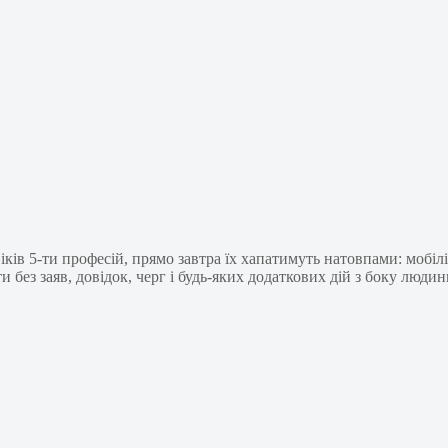
в 5-ти професій, прямо завтра їх хапатимуть натовпами: мобіліз
ез заяв, довідок, черг і будь-яких додаткових дій з боку людин