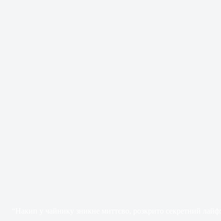
“Накип у чайнику зникне миттєво, розкрито секретний лайфх