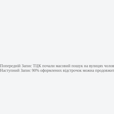
Попередній
Запис
ТЦК почали масовий пошук на вулицях чоловікі
Наступний
Запис
90% оформлених відстрочок можна продовжити б