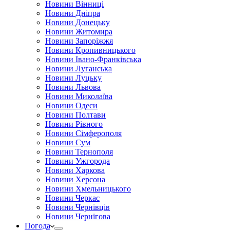
Новини Вінниці
Новини Дніпра
Новини Донецьку
Новини Житомира
Новини Запоріжжя
Новини Кропивницького
Новини Івано-Франківська
Новини Луганська
Новини Луцьку
Новини Львова
Новини Миколаїва
Новини Одеси
Новини Полтави
Новини Рівного
Новини Сімферополя
Новини Сум
Новини Тернополя
Новини Ужгорода
Новини Харкова
Новини Херсона
Новини Хмельницького
Новини Черкас
Новини Чернівців
Новини Чернігова
Погода