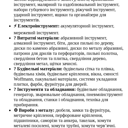
інструмент, малярний та оздоблювальний інструмент,
набори губцевого інструменту, ріжучий інструмент,
ударний інструмент, ящики та органайзери для
інструментів.
⚡ Електроінструмент:
акумуляторний інструмент,
мережевий інструмент.
? Витратні матеріали:
абразивний інструмент,
алмазний інструмент, біти, диски пильні по дереву,
диски по каменю абразивні, диски по металу абразивні,
патрони для дрилів та перфораторів, пильні полотна,
свердління бетон та плитка, свердління дерево,
свердління метал, щітки зачисні.
? Будівельні матеріали:
будівельна сітка та плівка,
будівельна хімія, будівельне кріплення, вікна, ємності
Woffmann, пакувальні матеріали, системи укладання
плитки, фарби, фурнітура для дверей.
? Інструменти та обладнання:
будівельне обладнання,
генератор, зварювальне обладнання, пневмоінструмент
та обладнання, станки і обладнання, техніка для
прибирання.
⚙️ Вироби з металу:
дюбеля, замки та фурнітура,
метричне кріплення, перфороване кріплення,
підшипники, саморізи та анкера, такелаж, хомути
металеві посилені, хомути трубні, хомути черв’ячні.