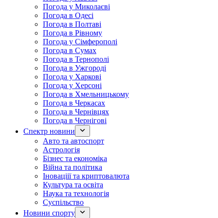
Погода у Миколаєві
Погода в Одесі
Погода в Полтаві
Погода в Рівному
Погода у Сімферополі
Погода в Сумах
Погода в Тернополі
Погода в Ужгороді
Погода у Харкові
Погода у Херсоні
Погода в Хмельницькому
Погода в Черкасах
Погода в Чернівцях
Погода в Чернігові
Спектр новини
Авто та автоспорт
Астрологія
Бізнес та економіка
Війна та політика
Іноваціії та криптовалюта
Культура та освіта
Наука та технологія
Суспільство
Новини спорту