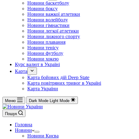
Новини баскетболу
Новини боксу
Новини важкої атлетики
Новини волейболу
Новини гімнастики
Новини легкої атлетики
Новини лижного спорту
Новини плавання
Новини тенісу
Новини футболу
Новини хокею
Курс валют в Україні
Карта
Карта бойових дій Deep State
Карта повітряних тривог в Україні
Карта України
Меню
Dark Mode
Light Mode
Пошук
Головна
Новини
Новини Києва