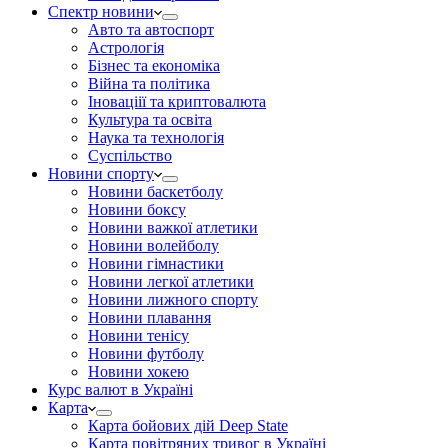
Спектр новини
Авто та автоспорт
Астрологія
Бізнес та економіка
Війна та політика
Іноваціії та криптовалюта
Культура та освіта
Наука та технологія
Суспільство
Новини спорту
Новини баскетболу
Новини боксу
Новини важкої атлетики
Новини волейболу
Новини гімнастики
Новини легкої атлетики
Новини лижного спорту
Новини плавання
Новини тенісу
Новини футболу
Новини хокею
Курс валют в Україні
Карта
Карта бойових дій Deep State
Карта повітряних тривог в Україні