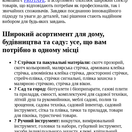
компанії є
PROTAPE
. Її асортимент охоплює широкий спектр
товарів, що відповідають потребам як професіоналів, так і
звичайних споживачів. Завдяки поєднанню інноваційного
підходу та уваги до деталей, такі рішення стають надійним
вибором для будь-яких завдань.
Широкий асортимент для дому,
будівництва та саду: усе, що вам
потрібно в одному місці
? Стрічки та пакувальні матеріали:
скотч прозорий,
скотч кольоровий, малярська стрічка, армована клейка
стрічка, алюмінієва клейка стрічка, двосторонні стрічки,
стрейч-плівка, стрічки сигнальні, плівка захисна з
малярною стрічкою, стрічка для вікон.
? Сад та город:
біотуалети і біоприпарати, газові плити
та приладдя, ємності, комплектуючі для садової техніки,
літній душ та рукомийники, меблі садові, полив та
зрощення, садова техніка, садовий інвентар, садовий
інструмент, сітка та плівка, тачки та приладдя, товари
для пікніка, туристичні товари.
?️ Ручний інструмент:
викрутки, вимірювальний
інструмент, головки та набори, губцевий інструмент,
засоби індивідуального захисту, ключі, кріпильний