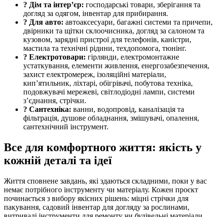
? Дім та інтер’єр:
господарські товари, зберігання та
догляд за одягом, інвентар для прибирання.
? Для авто:
автоаксесуари, багажні системи та причепи,
двірники та щітки склоочисника, догляд за салоном та
кузовом, зарядні пристрої для телефонів, каністри,
мастила та технічні рідини, техдопомога, тюнінг.
? Електротовари:
гірлянди, електромонтажне
устаткування, елементи живлення, енергозабезпечення,
захист електромереж, ізоляційні матеріали,
кип’ятильник, ліхтарі, обігрівачі, побутова техніка,
подовжувачі мережеві, світлодіодні лампи, системи
з’єднання, стрічки.
? Сантехніка:
ванни, водопровід, каналізація та
фільтрація, душове обладнання, змішувачі, опалення,
сантехнічний інструмент.
Все для комфортного життя: якість у
кожній деталі та ідеї
Життя сповнене завдань, які здаються складними, поки у вас
немає потрібного інструменту чи матеріалу. Кожен проєкт
починається з вибору якісних рішень: міцні стрічки для
пакування, садовий інвентар для догляду за рослинами,
витривалі інструменти для ремонту чи будівельні матеріали