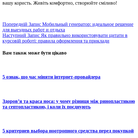
вашу користь. Живіть комфортно, створюйте сміливо!
Попередній
Запис
Мобильный генератор: идеальное решение
для выездных работ и отдыха
Наступний
Запис
Як правильно використовувати цитати в
курсовій роботі: правила оформлення та приклади
Вам також може бути цікаво
5 ознак, що час міняти інтернет-провайдера
Здоров’я та краса носа: у чому різниця між ринопластикою
та септопластикою, і коли їх поєднують
5 критериев выбора ноотропного средства перед покупкой