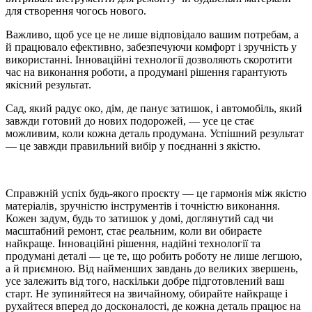
для створення чогось нового.
Важливо, щоб усе це не лише відповідало вашим потребам, а
й працювало ефективно, забезпечуючи комфорт і зручність у
використанні. Інноваційні технології дозволяють скоротити
час на виконання роботи, а продумані рішення гарантують
якісний результат.
Сад, який радує око, дім, де панує затишок, і автомобіль, який
завжди готовий до нових подорожей, — усе це стає
можливим, коли кожна деталь продумана. Успішний результат
— це завжди правильний вибір у поєднанні з якістю.
Справжній успіх будь-якого проєкту — це гармонія між якістю
матеріалів, зручністю інструментів і точністю виконання.
Кожен задум, будь то затишок у домі, доглянутий сад чи
масштабний ремонт, стає реальним, коли ви обираєте
найкраще. Інноваційні рішення, надійні технології та
продумані деталі — це те, що робить роботу не лише легшою,
а й приємною. Від найменших завдань до великих звершень,
усе залежить від того, наскільки добре підготовлений ваш
старт. Не зупиняйтеся на звичайному, обирайте найкраще і
рухайтеся вперед до досконалості, де кожна деталь працює на