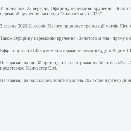
У понеділок, 22 вересня, Офіційну церемонію вручення «Золото
церемонії вручення нагороди “Золотий м’яч-2025”.
З сезону 2020/21 сервіс Мегого пропонує трансляції матчів Ліги ч
Також Офіційну церемонію вручення «Золотого м’яча» пряму он
Ефір стартує о 21:00, а коментаторами церемонії будуть Вадим Ш
Нагадаємо, що до 30 претендентів на отримання Золотого м’яча
представляє Манчестер Сіті.
Нагадаємо, що володарем Золотого м’яча-2024 став партнер Донна