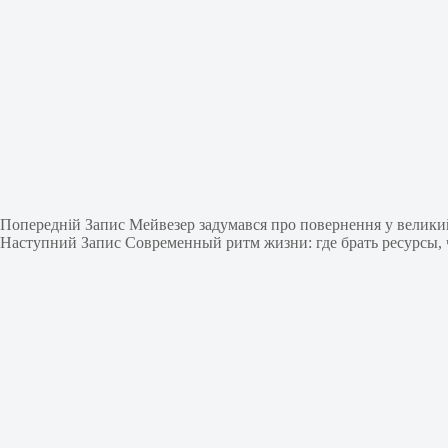
Попередній
Запис
Мейвезер задумався про повернення у велики
Наступний
Запис
Современный ритм жизни: где брать ресурсы, 