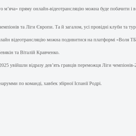
го м’яча» пряму онлайн-відеотрансляцію можна буде побачити і
емпіонів та Ліги Європи. Та й загалом, усі провідні клуби та тур
лайн відеотрансляцію можна подивитися на платформі «Воля ТБ
евякін та Віталій Кравченко.
-2025 увійшли відразу дев’ять гравців переможця Ліги чемпіоні
румми по команді, хавбек збірної Іспанії Родрі.