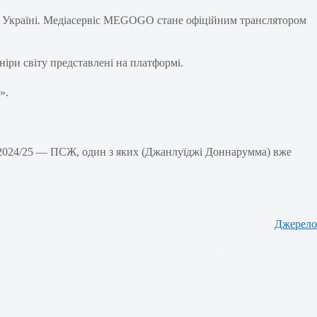
 в Україні. Медіасервіс MEGOGO стане офіційним транслятором
ніри світу представлені на платформі.
».
в-2024/25 — ПСЖ, один з яких (Джанлуїджі Доннарумма) вже
Джерело