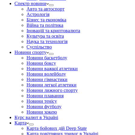
Спектр новини
Авто та автоспорт
Астрологія
Бізнес та економіка
Війна та політика
Іноваціії та криптовалюта
Культура та освіта
Наука та технологія
Суспільство
Новини спорту
Новини баскетболу
Новини боксу
Новини важкої атлетики
Новини волейболу
Новини гімнастики
Новини легкої атлетики
Новини лижного спорту
Новини плавання
Новини тенісу
Новини футболу
Новини хокею
Курс валют в Україні
Карта
Карта бойових дій Deep State
Карта повітряних тривог в Україні