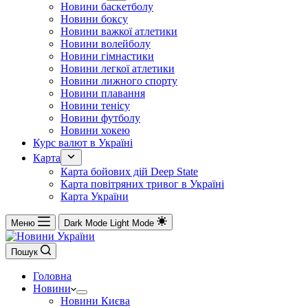
Новини баскетболу
Новини боксу
Новини важкої атлетики
Новини волейболу
Новини гімнастики
Новини легкої атлетики
Новини лижного спорту
Новини плавання
Новини тенісу
Новини футболу
Новини хокею
Курс валют в Україні
Карта
Карта бойових дій Deep State
Карта повітряних тривог в Україні
Карта України
Меню
Dark Mode
Light Mode
Пошук
Головна
Новини
Новини Києва