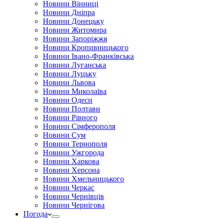
Новини Вінниці
Новини Дніпра
Новини Донецьку
Новини Житомира
Новини Запоріжжя
Новини Кропивницького
Новини Івано-Франківська
Новини Луганська
Новини Луцьку
Новини Львова
Новини Миколаїва
Новини Одеси
Новини Полтави
Новини Рівного
Новини Сімферополя
Новини Сум
Новини Тернополя
Новини Ужгорода
Новини Харкова
Новини Херсона
Новини Хмельницького
Новини Черкас
Новини Чернівців
Новини Чернігова
Погода