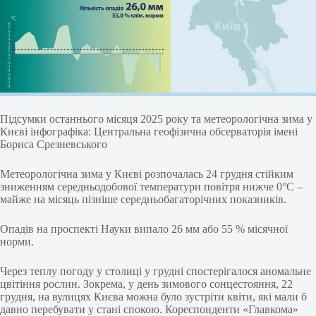
Підсумки останнього місяця 2025 року та метеорологічна зима у
Києві інфографіка: Центральна геофізична обсерваторія імені
Бориса Срезневського
Метеорологічна зима у Києві розпочалась 24 грудня стійким
зниженням середньодобової температури повітря нижче 0°C –
майже на місяць пізніше середньобагаторічних показників.
Опадів на проспекті Науки випало 26 мм або 55 % місячної
норми.
Через теплу погоду у столиці у грудні спостерігалося аномальне
цвітіння рослин. Зокрема, у день зимового сонцестояння, 22
грудня, на вулицях Києва можна було зустріти квіти, які мали б
давно перебувати у стані спокою. Кореспонденти «Главкома»