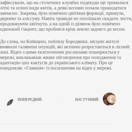
зафіксували, що на столичних клумбах подекуди ще трималися
літні та осінні види квітів, а деякі весняні почали прокидатися
завчасно. Зокрема, було помічено цвітіння форзиції, примули,
деревію та аліссуму. Навіть троянди не поспішали скидати листя,
продовжуючи квітнути, а на одній із ділянок було помічено
одинокий гіацинт, що пробився крізь землю задовго до весни.
До слова, на Київщині, поблизу Бородянки, місцеві жителі
виявили галявини опунцій, які активно розростаються в лісовій
зоні. Відео з цими екзотичними рослинами поширюється у
мережі, викликавши жваве обговорення про походження та
адаптацію цих кактусів до українського клімату. Про це
повідомляє «Главком» із посиланням на відео у мережі.
ПОПЕРЕДНІЙ
НАСТУПНИЙ