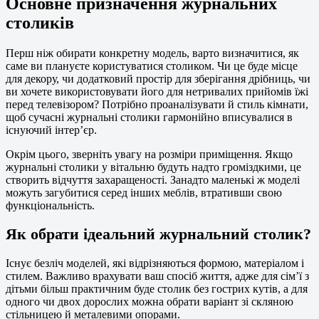
Основне призначення журнальних
столиків
Перш ніж обирати конкретну модель, варто визначитися, як
саме ви плануєте користуватися столиком. Чи це буде місце
для декору, чи додатковий простір для зберігання дрібниць, чи
ви хочете використовувати його для нетривалих прийомів їжі
перед телевізором? Потрібно проаналізувати й стиль кімнати,
щоб сучасні журнальні столики гармонійно вписувалися в
існуючий інтер’єр.
Окрім цього, зверніть увагу на розміри приміщення. Якщо
журнальні столики у вітальню будуть надто громіздкими, це
створить відчуття захаращеності. Занадто маленькі ж моделі
можуть загубитися серед інших меблів, втративши свою
функціональність.
Як обрати ідеальний журнальний столик?
Існує безліч моделей, які відрізняються формою, матеріалом і
стилем. Важливо врахувати ваш спосіб життя, адже для сім’ї з
дітьми більш практичним буде столик без гострих кутів, а для
одного чи двох дорослих можна обрати варіант зі скляною
стільницею й металевими опорами.