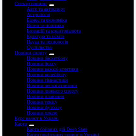
Спектр новини
Авто та автоспорт
Астрологія
Бізнес та економіка
Війна та політика
Іноваціії та криптовалюта
Культура та освіта
Наука та технологія
Суспільство
Новини спорту
Новини баскетболу
Новини боксу
Новини важкої атлетики
Новини волейболу
Новини гімнастики
Новини легкої атлетики
Новини лижного спорту
Новини плавання
Новини тенісу
Новини футболу
Новини хокею
Курс валют в Україні
Карта
Карта бойових дій Deep State
Карта повітряних тривог в Україні