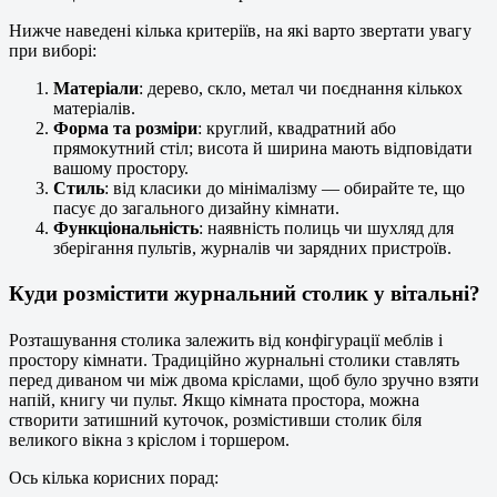
Нижче наведені кілька критеріїв, на які варто звертати увагу
при виборі:
Матеріали
: дерево, скло, метал чи поєднання кількох
матеріалів.
Форма та розміри
: круглий, квадратний або
прямокутний стіл; висота й ширина мають відповідати
вашому простору.
Стиль
: від класики до мінімалізму — обирайте те, що
пасує до загального дизайну кімнати.
Функціональність
: наявність полиць чи шухляд для
зберігання пультів, журналів чи зарядних пристроїв.
Куди розмістити журнальний столик у вітальні?
Розташування столика залежить від конфігурації меблів і
простору кімнати. Традиційно журнальні столики ставлять
перед диваном чи між двома кріслами, щоб було зручно взяти
напій, книгу чи пульт. Якщо кімната простора, можна
створити затишний куточок, розмістивши столик біля
великого вікна з кріслом і торшером.
Ось кілька корисних порад: