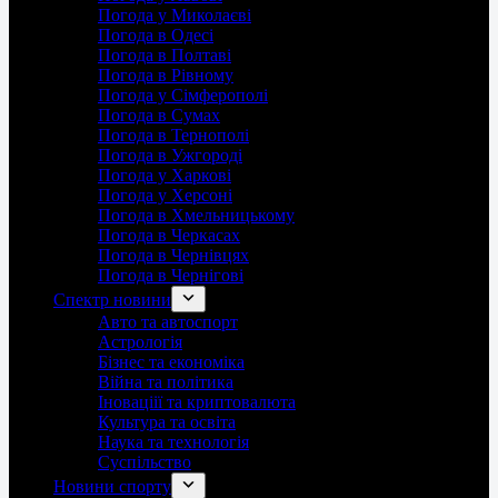
Погода у Миколаєві
Погода в Одесі
Погода в Полтаві
Погода в Рівному
Погода у Сімферополі
Погода в Сумах
Погода в Тернополі
Погода в Ужгороді
Погода у Харкові
Погода у Херсоні
Погода в Хмельницькому
Погода в Черкасах
Погода в Чернівцях
Погода в Чернігові
Спектр новини
Авто та автоспорт
Астрологія
Бізнес та економіка
Війна та політика
Іноваціії та криптовалюта
Культура та освіта
Наука та технологія
Суспільство
Новини спорту