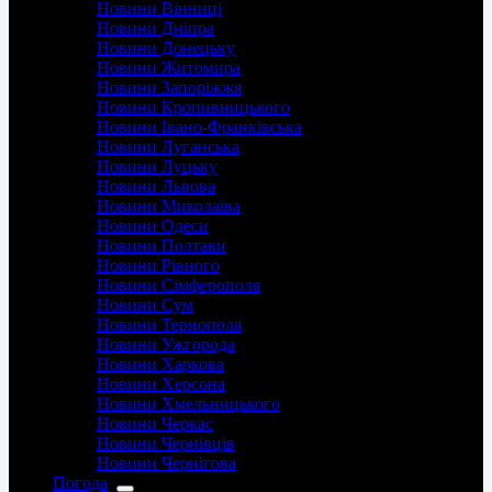
Новини Вінниці
Новини Дніпра
Новини Донецьку
Новини Житомира
Новини Запоріжжя
Новини Кропивницького
Новини Івано-Франківська
Новини Луганська
Новини Луцьку
Новини Львова
Новини Миколаїва
Новини Одеси
Новини Полтави
Новини Рівного
Новини Сімферополя
Новини Сум
Новини Тернополя
Новини Ужгорода
Новини Харкова
Новини Херсона
Новини Хмельницького
Новини Черкас
Новини Чернівців
Новини Чернігова
Погода