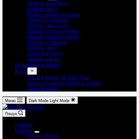
Новини баскетболу
Новини боксу
Новини важкої атлетики
Новини волейболу
Новини гімнастики
Новини легкої атлетики
Новини лижного спорту
Новини плавання
Новини тенісу
Новини футболу
Новини хокею
Курс валют в Україні
Карта
Карта бойових дій Deep State
Карта повітряних тривог в Україні
Карта України
Меню
Dark Mode
Light Mode
Пошук
Головна
Новини
Новини Києва