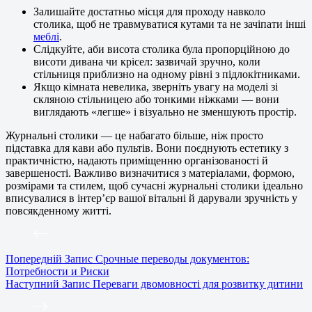
Залишайте достатньо місця для проходу навколо
столика, щоб не травмуватися кутами та не зачіпати інші
меблі
.
Слідкуйте, аби висота столика була пропорційною до
висоти дивана чи крісел: зазвичай зручно, коли
стільниця приблизно на одному рівні з підлокітниками.
Якщо кімната невелика, зверніть увагу на моделі зі
скляною стільницею або тонкими ніжками — вони
виглядають «легше» і візуально не зменшують простір.
Журнальні столики — це набагато більше, ніж просто
підставка для кави або пультів. Вони поєднують естетику з
практичністю, надають приміщенню організованості й
завершеності. Важливо визначитися з матеріалами, формою,
розмірами та стилем, щоб сучасні журнальні столики ідеально
вписувалися в інтер’єр вашої вітальні й дарували зручність у
повсякденному житті.
Попередній
Запис
Срочные переводы документов:
Потребности и Риски
Наступний
Запис
Переваги двомовності для розвитку дитини