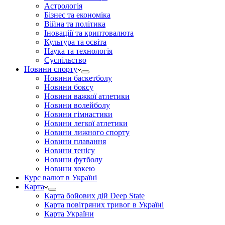
Астрологія
Бізнес та економіка
Війна та політика
Іноваціії та криптовалюта
Культура та освіта
Наука та технологія
Суспільство
Новини спорту
Новини баскетболу
Новини боксу
Новини важкої атлетики
Новини волейболу
Новини гімнастики
Новини легкої атлетики
Новини лижного спорту
Новини плавання
Новини тенісу
Новини футболу
Новини хокею
Курс валют в Україні
Карта
Карта бойових дій Deep State
Карта повітряних тривог в Україні
Карта України