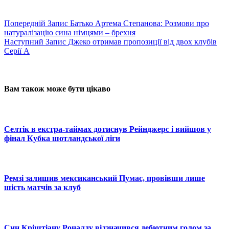
Попередній
Запис
Батько Артема Степанова: Розмови про
натуралізацію сина німцями – брехня
Наступний
Запис
Джеко отримав пропозиції від двох клубів
Серії А
Вам також може бути цікаво
Селтік в екстра-таймах дотиснув Рейнджерс і вийшов у
фінал Кубка шотландської ліги
Ремзі залишив мексиканський Пумас, провівши лише
шість матчів за клуб
Син Кріштіану Роналду відзначився дебютним голом за