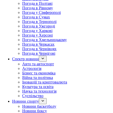
Погода в Полтаві
Погода в Рівному
Погода у Сімферополі
Погода в Сумах
Погода в Тернополі
Погода в Ужгороді
Погода у Харкові
Погода у Херсоні
Погода в Хмельницькому
Погода в Черкасах
Погода в Чернівцях
Погода в Чернігові
Спектр новини
Авто та автоспорт
Астрологія
Бізнес та економіка
Війна та політика
Іноваціії та криптовалюта
Культура та освіта
Наука та технологія
Суспільство
Новини спорту
Новини баскетболу
Новини боксу