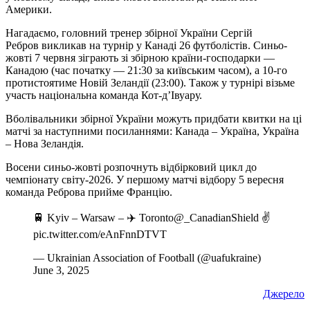
Америки.
Нагадаємо, головний тренер збірної України Сергій
Ребров викликав на турнір у Канаді 26 футболістів. Синьо-
жовті 7 червня зіграють зі збірною країни-господарки —
Канадою (час початку — 21:30 за київським часом), а 10-го
протистоятиме Новій Зеландії (23:00). Також у турнірі візьме
участь національна команда Кот-д’Івуару.
Вболівальники збірної України можуть придбати квитки на ці
матчі за наступними посиланнями: Канада – Україна, Україна
– Нова Зеландія.
Восени синьо-жовті розпочнуть відбірковий цикл до
чемпіонату світу-2026. У першому матчі відбору 5 вересня
команда Реброва прийме Францію.
🚆 Kyiv – Warsaw – ✈️ Toronto@_CanadianShield ✌️
pic.twitter.com/eAnFnnDTVT
— Ukrainian Association of Football (@uafukraine)
June 3, 2025
Джерело