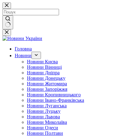
Перейти
до
вмісту
Немає
результатів
Головна
Новини
Новини Києва
Новини Вінниці
Новини Дніпра
Новини Донецьку
Новини Житомира
Новини Запоріжжя
Новини Кропивницького
Новини Івано-Франківська
Новини Луганська
Новини Луцьку
Новини Львова
Новини Миколаїва
Новини Одеси
Новини Полтави