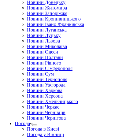
Новини Донецьку
Новини Житомира
Новини Запоріжжя
Новини Кропивницького
Новини Івано-Франківська
Новини Луганська
Новини Луцьку
Новини Львова
Новини Миколаїва
Новини Одеси
Новини Полтави
Новини Рівного
Новини Сімферополя
Новини Сум
Новини Тернополя
Новини Ужгорода
Новини Харкова
Новини Херсона
Новини Хмельницького
Новини Черкас
Новини Чернівців
Новини Чернігова
Погода
Погода в Києві
Погода у Вінниці