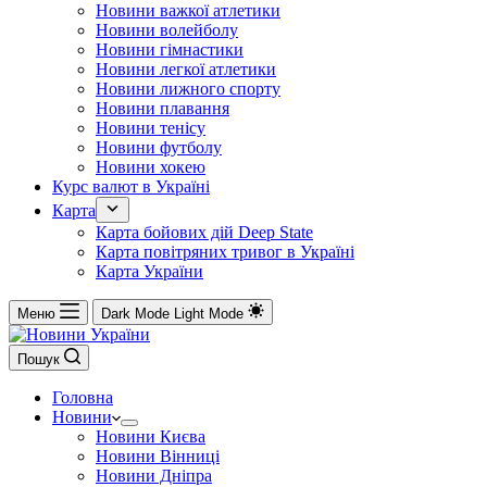
Новини важкої атлетики
Новини волейболу
Новини гімнастики
Новини легкої атлетики
Новини лижного спорту
Новини плавання
Новини тенісу
Новини футболу
Новини хокею
Курс валют в Україні
Карта
Карта бойових дій Deep State
Карта повітряних тривог в Україні
Карта України
Меню
Dark Mode
Light Mode
Пошук
Головна
Новини
Новини Києва
Новини Вінниці
Новини Дніпра