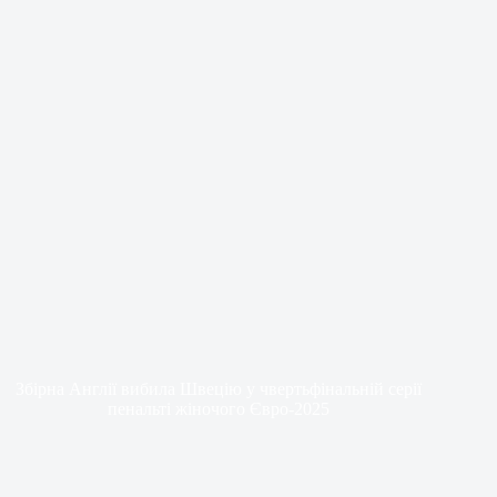
Збірна Англії вибила Швецію у чвертьфінальній серії
пенальті жіночого Євро-2025