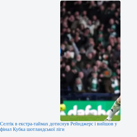
Селтік в екстра-таймах дотиснув Рейнджерс і вийшов у
фінал Кубка шотландської ліги