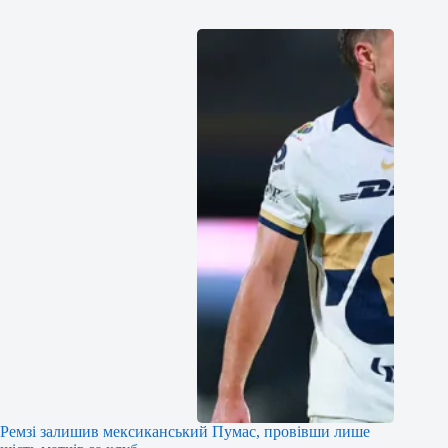
Ремзі залишив мексиканський Пумас, провівши лише