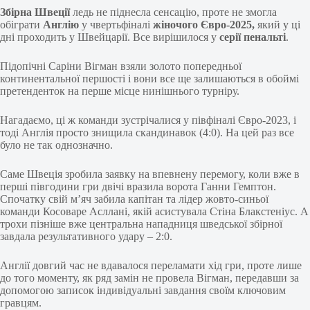
Збірна Швеції
ледь не піднесла сенсацію, проте не змогла
обіграти
Англію
у чвертьфіналі
жіночого Євро-2025,
який у ці
дні проходить у Швейцарії. Все вирішилося у
серії
пенальті
.
Підопічні Саріни Вігман взяли золото попередньої
континентальної першості і вони все ще залишаються в обоймі
претенденток на перше місце нинішнього турніру.
Нагадаємо, ці ж команди зустрічалися у півфіналі Євро-2023, і
тоді Англія просто знищила скандинавок (4:0). На цей раз все
було не так однозначно.
Саме Швеція зробила заявку на впевнену перемогу, коли вже в
перші півгодини гри двічі вразила ворота Ганни Гемптон.
Спочатку свій м’яч забила капітан та лідер жовто-синьої
команди Косоваре Асллані, якій асистувала Стіна Блакстеніус. А
трохи пізніше вже центральна нападниця шведської збірної
завдала результативного удару – 2:0.
Англії довгий час не вдавалося переламати хід гри, проте лише
до того моменту, як ряд замін не провела Вігман, передавши за
допомогою записок індивідуальні завдання своїм ключовим
гравцям.