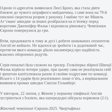
Одною із адресаток виявилася Люсі Бронз, яка стала діяти
ближче до чужого штрафного майданчика, і саме вона на 79-й
хвилині скоротила розрив у рахунку. І майже тут же Мішель
Аг’єманг швидше за інших розібралася на п’ятачку перед
воротами Дженніфер Фальк і відновила рівновагу. Чемпіонки
Європи повернулися до гри.
Втім, продовжити в тому ж дусі і добити шокованих опоненток
Англії не вийшло. Не вдалося це зробити і в додатковий час,
протягом якого команди дбали насамперед про надійність
власних оборонних редутів.
Серія пенальті була схожою на трилер. Голкіперка збірної Швеції
Фальк відбила чотири удари, при цьому сама не реалізувала свій
і зрештою капітулювала разом зі своїми подругами по команді.
Всього з 14 ударів було реалізовано лише п’ять, а вирішальним
виявився промах шведки Смілли Гольмберг.
У вівторок, 22 липня, у Женеві у першому півфіналі Англія
зустрінеться з Італією, яка напередодні обіграла норвежок (2:1).
Жіночий чемпіонат Європи-2025. Чвертьфінал