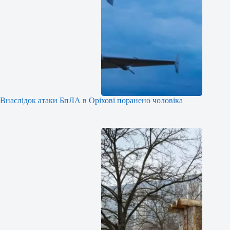
Внаслідок атаки БпЛА в Оріхові поранено чоловіка