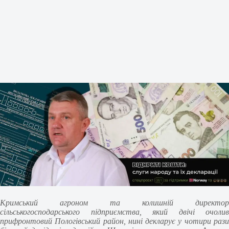
Кримський агроном та колишній директор
сільськогосподарського підприємства, який двічі очолив
прифронтовий Пологівський район, нині декларує у чотири рази