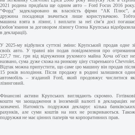
2021 родина придбала ще одним авто – Ford Focus 2016 року.
“Форд” задекларовано як власність фірми “АК Плюс”, а
дружина посадовця значиться лише користувачкою. Тобто
машина взята в лізинг, і виплати за неї сім’я досі погашає
(зобов’язання за договором лізингу Олена Крупська відобразила
в декларації).
У 2025-му відбулися суттєві зміни: Крупський продав одне зі
своїх авто. У травні він подав повідомлення про отримання
227,7 тис. грн від відчуження рухомого майна Хоча об’єкт не
названо, сума дуже схожа на ринкову ціну старенького Chevrolet.
Відтак можна припустити, що саме цю машину він продав після
15 років володіння. Після продажу в родині залишився один
автомобіль – згаданий Ford, який продовжує числитися як
лізинговий.
Фінансові активи Крупських виглядають скромно. Готівкові
кошти чи заощадження в іноземній валюті в деклараціях не
зазначені. Натомість подружжя декларує кілька банківських
рахунків, але суми коштів на них не розкриваються. Також
подружжя не має цінних паперів чи корпоративних прав.