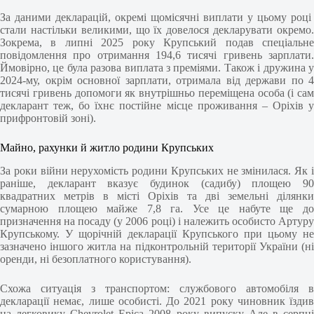
За даними декларацій, окремі щомісячні виплати у цьому році
стали настільки великими, що їх довелося декларувати окремо.
Зокрема, в липні 2025 року Крупський подав спеціальне
повідомлення про отримання 194,6 тисячі гривень зарплати.
Ймовірно, це була разова виплата з преміями. Також і дружина у
2024-му, окрім основної зарплати, отримала від держави по 4
тисячі гривень допомоги як внутрішньо переміщена особа (і сам
декларант теж, бо їхнє постійне місце проживання – Оріхів у
прифронтовій зоні).
Майно, рахунки й житло родини Крупських
За роки війни нерухомість родини Крупських не змінилася. Як і
раніше, декларант вказує будинок (садибу) площею 90
квадратних метрів в місті Оріхів та дві земельні ділянки
сумарною площею майже 7,8 га. Усе це набуте ще до
призначення на посаду (у 2006 році) і належить особисто Артуру
Крупському. У щорічній декларації Крупського при цьому не
зазначено іншого житла на підконтрольній території України (ні
оренди, ні безоплатного користування).
Схожа ситуація з транспортом: службового автомобіля в
декларації немає, лише особисті. До 2021 року чиновник їздив
на легковику Chevrolet Epica 2008 року випуску Але в серпні