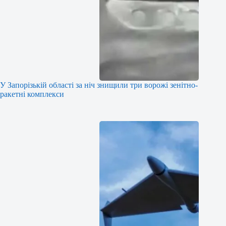
У Запорізькій області за ніч знищили три ворожі зенітно-
ракетні комплекси