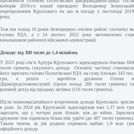
призначили головою Пологівської райдержадміністрації. Після
виборів 2019-го новий президент Володимир Зеленський
перепризначив Крупського на цю ж посаду у листопаді 2019
року.
Тож він понад 10 років безперервно очолює район: спочатку як
голова РДА, а з 24 лютого 2022 року автоматично став
начальником районної військової адміністрації
Доходи: від 300 тисяч до 1,4 мільйона
У 2021 році сім’я Артура Крупського задекларувала близько 660
тисяч гривень сукупного доходу. Основну частину становила
його зарплата голови Пологівської РДА на суму близько 343 тис.
грн, а решта – заробіток дружини Олени в
Держпродспоживслужбі (трохи понад 200 тисяч гривень) та
разовий дохід від продажу автівки (116 тисяч гривень).
Після повномасштабного вторгнення доходи Крупських зросли
в рази. За 2024 рік Крупський задекларував вже 1,37 млн грн
зарплати, що у чотири рази більше, ніж до війни. Зарплата
дружини теж піднялася більш ніж удвічі (до 487 тисяч гривень).
Таким чином, за рік родина отримала майже 1,9 млн грн
офіційного доходу.