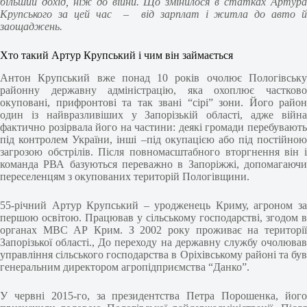
більший дохід, ніж до війни. Що змінилося в статках Артура
Крупського за цей час – від зарплат і житла до авто й
заощаджень.
Хто такий Артур Крупський і чим він займається
Антон Крупський вже понад 10 років очолює Пологівську
районну державну адміністрацію, яка охоплює частково
окуповані, прифронтові та так звані “сірі” зони. Його район
один із найвразливіших у Запорізькій області, адже війна
фактично розірвала його на частини: деякі громади перебувають
під контролем України, інші –під окупацією або під постійною
загрозою обстрілів. Після повномасштабного вторгнення він і
команда РВА базуються переважно в Запоріжжі, допомагаючи
переселенцям з окупованих територій Пологівщини.
55-річний Артур Крупський – уродженець Криму, агроном за
першою освітою. Працював у сільському господарстві, згодом в
органах МВС АР Крим. З 2002 року проживає на території
Запорізької області., До переходу на державну службу очолював
управління сільського господарства в Оріхівському районі та був
генеральним директором агропідприємства “Данко”.
У червні 2015-го, за президентства Петра Порошенка, його