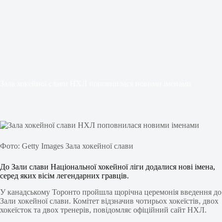
Зала хокейної слави НХЛ поповнилася новими іменами
Фото: Getty Images Зала хокейної слави
До Зали слави Національної хокейної ліги додалися нові імена,
серед яких вісім легендарних гравців.
У канадському Торонто пройшла щорічна церемонія введення до
Зали хокейної слави. Комітет відзначив чотирьох хокеїстів, двох
хокеїсток та двох тренерів, повідомляє офіційний сайт НХЛ.