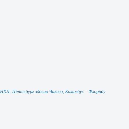
НХЛ: Піттсбург здолав Чикаго, Коламбус – Флориду