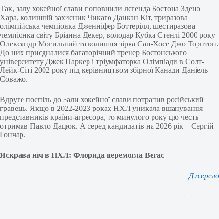
Так, залу хокейної слави поповнили легенда Бостона Здено
Хара, колишній захисник Чикаго Данкан Кіт, триразова
олімпійська чемпіонка Дженніфер Боттерілл, шестиразова
чемпіонка світу Бріанна Декер, володар Кубка Стенлі 2000 року
Олександр Могильний та колишня зірка Сан-Хосе Джо Торнтон.
До них приєдналися багаторічний тренер Бостонського
університету Джек Паркер і тріумфаторка Олімпіади в Солт-
Лейк-Сіті 2002 року під керівництвом збірної Канади Даніель
Соважо.
Вдруге поспіль до Зали хокейної слави потрапив російський
гравець. Якщо в 2022-2023 роках НХЛ уникала вшанування
представників країни-агресора, то минулого року цю честь
отримав Павло Дацюк. А серед кандидатів на 2026 рік – Сергій
Гончар.
Яскрава ніч в НХЛ: Флорида перемогла Вегас
Джерело