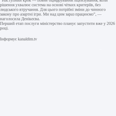
“Наступний крок — повне оцифрування ліцензування, коли
рішення ухвалює система на основі чітких критеріїв, без
людського втручання. Для цього потрібні зміни до чинного
закону про азартні ігри. Ми над цим зараз працюємо”, —
наголосила Денікеєва.
Перший етап послуги міністерство планує запустити вже у 2026
році.
Інформує kanaldim.tv