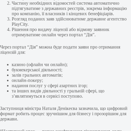
Частину необхідних відомостей система автоматично
підтягуватиме з державних реєстрів, зокрема інформацію
про компанію, її власників і кінцевих бенефіціарів.
Розгляд поданих заяв здійснюватиме державне агентство
PlayCity.
Рішення про видачу ліцензії або відмову заявник
отримуватиме онлайн через портал “Дія”.
Через портал “Дія” можна буде подати заяви про отримання
ліцензій для:
казино (офлайн чи онлайн);
букмекерської діяльності;
залів гральних автоматів;
онлайн-покеру;
надання послуг у сфері азартних ігор;
та інших видів діяльності у гральній сфері, що
з’являтимуться в сервісі поступово.
Заступниця міністра Наталя Денікеєва зазначила, що цифровий
формат робить процес зручнішим для бізнесу і прозорішим для
держави.