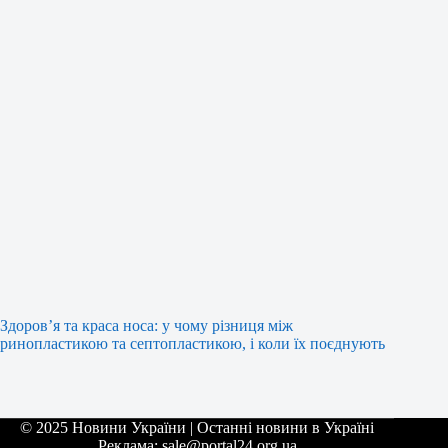
Здоров’я та краса носа: у чому різниця між
ринопластикою та септопластикою, і коли їх поєднують
© 2025 Новини України | Останні новини в Україні
Реклама: sale@portal24.org.ua