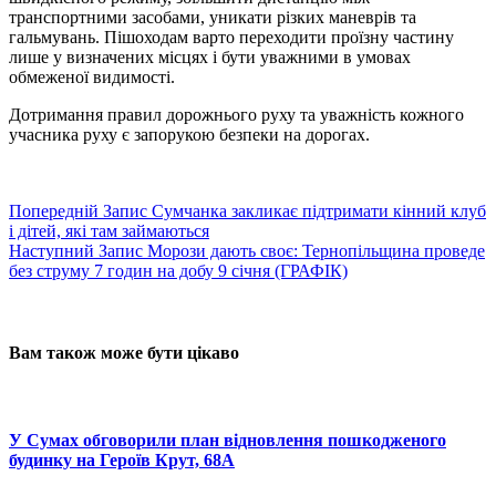
транспортними засобами, уникати різких маневрів та
гальмувань. Пішоходам варто переходити проїзну частину
лише у визначених місцях і бути уважними в умовах
обмеженої видимості.
Дотримання правил дорожнього руху та уважність кожного
учасника руху є запорукою безпеки на дорогах.
Попередній
Запис
Сумчанка закликає підтримати кінний клуб
і дітей, які там займаються
Наступний
Запис
Морози дають своє: Тернопільщина проведе
без струму 7 годин на добу 9 січня (ГРАФІК)
Вам також може бути цікаво
У Сумах обговорили план відновлення пошкодженого
будинку на Героїв Крут, 68А