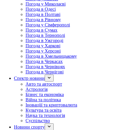
Погода у Миколаєві
Погода в Одесі
Погода в Полтаві
Погода в Рівному
Погода у Сімферополі
Погода в Сумах
Погода в Тернополі
Погода в Ужгороді
Погода у Харкові
Погода у Херсоні
Погода в Хмельницькому
Погода в Черкасах
Погода в Чернівцях
Погода в Чернігові
Спектр новини
Авто та автоспорт
Астрологія
Бізнес та економіка
Війна та політика
Іноваціії та криптовалюта
Культура та освіта
Наука та технологія
Суспільство
Новини спорту