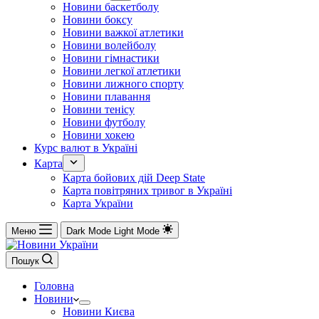
Новини баскетболу
Новини боксу
Новини важкої атлетики
Новини волейболу
Новини гімнастики
Новини легкої атлетики
Новини лижного спорту
Новини плавання
Новини тенісу
Новини футболу
Новини хокею
Курс валют в Україні
Карта
Карта бойових дій Deep State
Карта повітряних тривог в Україні
Карта України
Меню
Dark Mode
Light Mode
Пошук
Головна
Новини
Новини Києва