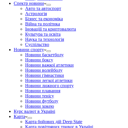
Спектр новини
Авто та автоспорт
Астрологія
Бізнес та економіка
Війна та політика
Іноваціії та криптовалюта
Культура та освіта
Наука та технологія
Суспільство
Новини спорту
Новини баскетболу
Новини боксу
Новини важкої атлетики
Новини волейболу
Новини гімнастики
Новини легкої атлетики
Новини лижного спорту
Новини плавання
Новини тенісу
Новини футболу
Новини хокею
Курс валют в Україні
Карта
Карта бойових дій Deep State
Карта повітряних тривог в Україні