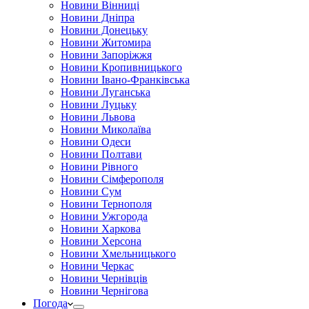
Новини Вінниці
Новини Дніпра
Новини Донецьку
Новини Житомира
Новини Запоріжжя
Новини Кропивницького
Новини Івано-Франківська
Новини Луганська
Новини Луцьку
Новини Львова
Новини Миколаїва
Новини Одеси
Новини Полтави
Новини Рівного
Новини Сімферополя
Новини Сум
Новини Тернополя
Новини Ужгорода
Новини Харкова
Новини Херсона
Новини Хмельницького
Новини Черкас
Новини Чернівців
Новини Чернігова
Погода