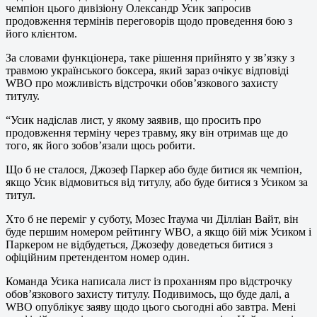
чемпіон цього дивізіону Олександр Усик запросив
продовження термінів переговорів щодо проведення бою з
його клієнтом.
За словами функціонера, таке рішення прийнято у зв’язку з
травмою українського боксера, який зараз очікує відповіді
WBO про можливість відстрочки обов’язкового захисту
титулу.
“Усик надіслав лист, у якому заявив, що просить про
продовження терміну через травму, яку він отримав ще до
того, як його зобов’язали щось робити.
Що б не сталося, Джозеф Паркер або буде битися як чемпіон,
якщо Усик відмовиться від титулу, або буде битися з Усиком за
титул.
Хто б не переміг у суботу, Мозес Ітаума чи Ділліан Вайт, він
буде першим номером рейтингу WBO, а якщо бій між Усиком і
Паркером не відбудеться, Джозефу доведеться битися з
офіційним претендентом номер один.
Команда Усика написала лист із проханням про відстрочку
обов’язкового захисту титулу. Подивимось, що буде далі, а
WBO опублікує заяву щодо цього сьогодні або завтра. Мені