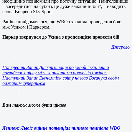
неофіційно повідомили про поточну ситуацію. Найголовніше
– зосередитися на суботі, це дуже важливий бій”, – наводить
слова Воррена Sky Sports.
Раніше повідомлялося, що WBO схвалила проведення бою
між Усиком і Паркером.
Паркер звернувся до Усика з пропозицією провести бій
Джерело
Попередній
Запис
Дискримінація по-українськи: війна
поглиблює прірву між зарплатами чоловіків і жінок
Наступний
Запис
Ексчемпіон світу назвав Богачука своїм
бажаним суперником
Вам також може бути цікаво
Леннокс Льюїс оцінив потенціал чинного чемпіона WBO