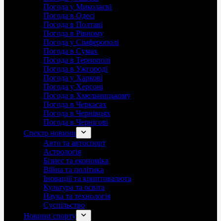
Погода у Миколаєві
Погода в Одесі
Погода в Полтаві
Погода в Рівному
Погода у Сімферополі
Погода в Сумах
Погода в Тернополі
Погода в Ужгороді
Погода у Харкові
Погода у Херсоні
Погода в Хмельницькому
Погода в Черкасах
Погода в Чернівцях
Погода в Чернігові
Спектр новини
Авто та автоспорт
Астрологія
Бізнес та економіка
Війна та політика
Іноваціії та криптовалюта
Культура та освіта
Наука та технологія
Суспільство
Новини спорту