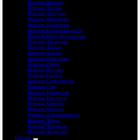
Новини Вінниці
Новини Дніпра
Новини Донецьку
Новини Житомира
Новини Запоріжжя
Новини Кропивницького
Новини Івано-Франківська
Новини Луганська
Новини Луцьку
Новини Львова
Новини Миколаїва
Новини Одеси
Новини Полтави
Новини Рівного
Новини Сімферополя
Новини Сум
Новини Тернополя
Новини Ужгорода
Новини Харкова
Новини Херсона
Новини Хмельницького
Новини Черкас
Новини Чернівців
Новини Чернігова
Погода