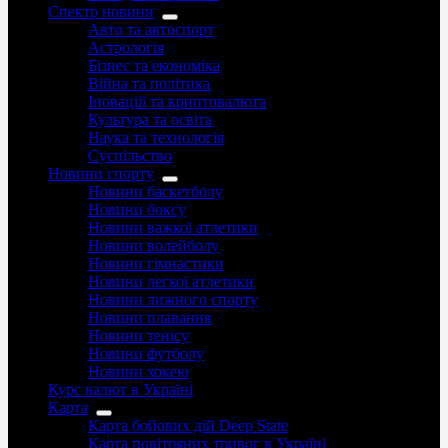
Спектр новини
Авто та автоспорт
Астрологія
Бізнес та економіка
Війна та політика
Іноваціії та криптовалюта
Культура та освіта
Наука та технологія
Суспільство
Новини спорту
Новини баскетболу
Новини боксу
Новини важкої атлетики
Новини волейболу
Новини гімнастики
Новини легкої атлетики
Новини лижного спорту
Новини плавання
Новини тенісу
Новини футболу
Новини хокею
Курс валют в Україні
Карта
Карта бойових дій Deep State
Карта повітряних тривог в Україні