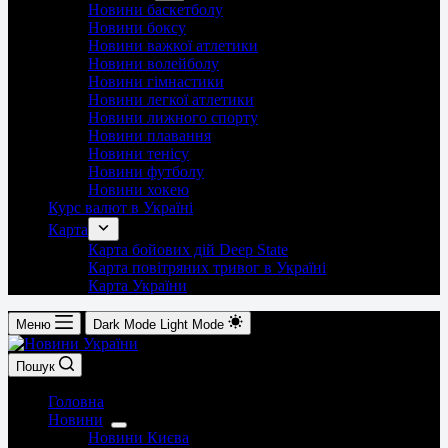
Новини баскетболу
Новини боксу
Новини важкої атлетики
Новини волейболу
Новини гімнастики
Новини легкої атлетики
Новини лижного спорту
Новини плавання
Новини тенісу
Новини футболу
Новини хокею
Курс валют в Україні
Карта
Карта бойових дій Deep State
Карта повітряних тривог в Україні
Карта України
Меню
Dark Mode
Light Mode
Пошук
Головна
Новини
Новини Києва