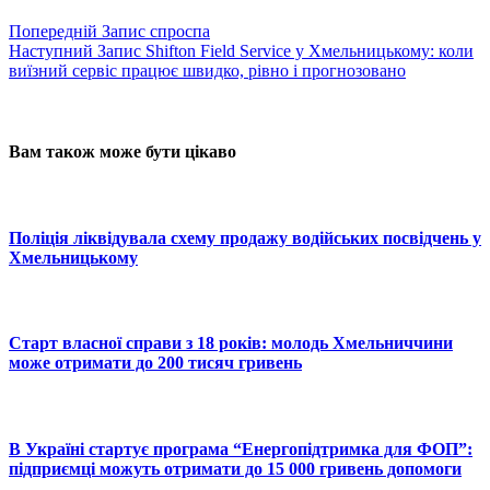
Попередній
Запис
спроспа
Наступний
Запис
Shifton Field Service у Хмельницькому: коли
виїзний сервіс працює швидко, рівно і прогнозовано
Вам також може бути цікаво
Поліція ліквідувала схему продажу водійських посвідчень у
Хмельницькому
Старт власної справи з 18 років: молодь Хмельниччини
може отримати до 200 тисяч гривень
В Україні стартує програма “Енергопідтримка для ФОП”:
підприємці можуть отримати до 15 000 гривень допомоги