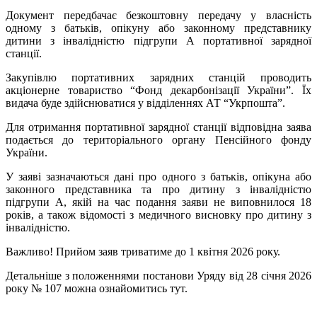
Документ передбачає безкоштовну передачу у власність
одному з батьків, опікуну або законному представнику
дитини з інвалідністю підгрупи А портативної зарядної
станції.
Закупівлю портативних зарядних станцій проводить
акціонерне товариство “Фонд декарбонізації України”. Їх
видача буде здійснюватися у відділеннях АТ “Укрпошта”.
Для отримання портативної зарядної станції відповідна заява
подається до територіального органу Пенсійного фонду
України.
У заяві зазначаються дані про одного з батьків, опікуна або
законного представника та про дитину з інвалідністю
підгрупи А, якій на час подання заяви не виповнилося 18
років, а також відомості з медичного висновку про дитину з
інвалідністю.
Важливо! Прийом заяв триватиме до 1 квітня 2026 року.
Детальніше з положеннями постанови Уряду від 28 січня 2026
року № 107 можна ознайомитись тут.