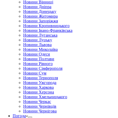
Новини Вінниці
Новини Дніпра
Новини Донецьку
Новини Житомира
Новини Запоріжжя
Новини Кропивницького
Новини Івано-Франківська
Новини Луганська
Новини Луцьку
Новини Львова
Новини Миколаїва
Новини Одеси
Новини Полтави
Новини Рівного
Новини Сімферополя
Новини Сум
Новини Тернополя
Новини Ужгорода
Новини Харкова
Новини Херсона
Новини Хмельницького
Новини Черкас
Новини Чернівців
Новини Чернігова
Погода