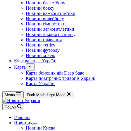
Новини баскетболу
Новини боксу
Новини важкої атлетики
Новини волейболу
Новини гімнастики
Новини легкої атлетики
Новини лижного спорту
Новини плавання
Новини тенісу
Новини футболу
Новини хокею
Курс валют в Україні
Карта
Карта бойових дій Deep State
Карта повітряних тривог в Україні
Карта України
Меню
Dark Mode
Light Mode
Пошук
Головна
Новини
Новини Києва