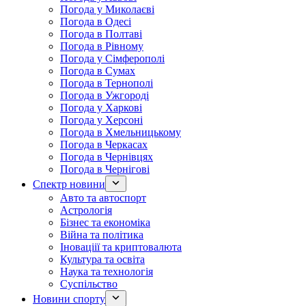
Погода у Миколаєві
Погода в Одесі
Погода в Полтаві
Погода в Рівному
Погода у Сімферополі
Погода в Сумах
Погода в Тернополі
Погода в Ужгороді
Погода у Харкові
Погода у Херсоні
Погода в Хмельницькому
Погода в Черкасах
Погода в Чернівцях
Погода в Чернігові
Спектр новини
Авто та автоспорт
Астрологія
Бізнес та економіка
Війна та політика
Іноваціії та криптовалюта
Культура та освіта
Наука та технологія
Суспільство
Новини спорту