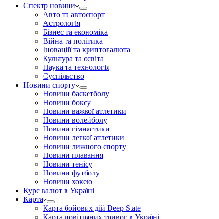
Спектр новини
Авто та автоспорт
Астрологія
Бізнес та економіка
Війна та політика
Іноваціії та криптовалюта
Культура та освіта
Наука та технологія
Суспільство
Новини спорту
Новини баскетболу
Новини боксу
Новини важкої атлетики
Новини волейболу
Новини гімнастики
Новини легкої атлетики
Новини лижного спорту
Новини плавання
Новини тенісу
Новини футболу
Новини хокею
Курс валют в Україні
Карта
Карта бойових дій Deep State
Карта повітряних тривог в Україні