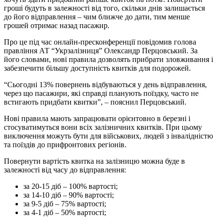
гроші будуть в залежності від того, скільки днів залишається
до його відправлення – чим ближче до дати, тим менше
грошей отримає назад пасажир.
Про це під час онлайн-пресконференції повідомив голова
правління АТ “Укрзалізниця” Олександр Перцовський. За
його словами, нові правила дозволять прибрати зловживання і
забезпечити більшу доступність квитків для подорожей.
“Сьогодні 13% повернень відбуваються у день відправлення,
через що пасажири, які справді планують поїздку, часто не
встигають придбати квитки”, – пояснил Перцовський.
Нові правила мають запрацювати орієнтовно в березні і
стосуватимуться вони всіх залізничних квитків. При цьому
виключення можуть бути для військових, людей з інвалідністю
та поїздів до прифронтових регіонів.
Повернути вартість квитка на залізницю можна буде в
залежності від часу до відправлення:
за 20-15 діб – 100% вартості;
за 14-10 діб – 90% вартості;
за 9-5 діб – 75% вартості;
за 4-1 діб – 50% вартості;