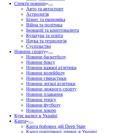
Спектр новини
Авто та автоспорт
Астрологія
Бізнес та економіка
Війна та політика
Іноваціії та криптовалюта
Культура та освіта
Наука та технологія
Суспільство
Новини спорту
Новини баскетболу
Новини боксу
Новини важкої атлетики
Новини волейболу
Новини гімнастики
Новини легкої атлетики
Новини лижного спорту
Новини плавання
Новини тенісу
Новини футболу
Новини хокею
Курс валют в Україні
Карта
Карта бойових дій Deep State
Карта повітряних тривог в Україні