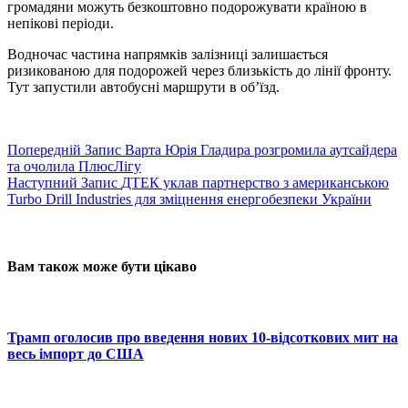
громадяни можуть безкоштовно подорожувати країною в
непікові періоди.
Водночас частина напрямків залізниці залишається
ризикованою для подорожей через близькість до лінії фронту.
Тут запустили автобусні маршрути в об’їзд.
Попередній
Запис
Варта Юрія Гладира розгромила аутсайдера
та очолила ПлюсЛігу
Наступний
Запис
ДТЕК уклав партнерство з американською
Turbo Drill Industries для зміцнення енергобезпеки України
Вам також може бути цікаво
Трамп оголосив про введення нових 10-відсоткових мит на
весь імпорт до США