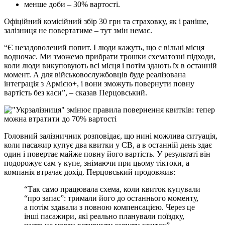
менше доби – 30% вартості.
Офіційний комісійний збір 30 грн та страховку, як і раніше,
залізниця не повертатиме – тут змін немає.
“Є незадоволений попит. І люди кажуть, що є вільні місця
водночас. Ми зможемо прибрати трошки схематозні підходи,
коли люди викуповують всі місця і потім здають їх в останній
момент. А для військовослужбовців буде реалізована
інтеграція з Армією+, і вони зможуть повернути повну
вартість без каси”, – сказав Перцовський.
Головний залізничник розповідає, що нині можлива ситуація,
коли пасажир купує два квитки у СВ, а в останній день здає
один і повертає майже повну його вартість. У результаті він
подорожує сам у купе, знімаючи при цьому тіктоки, а
компанія втрачає дохід. Перцовський продовжив:
“Так само працювала схема, коли квиток купували
“про запас”: тримали його до останнього моменту,
а потім здавали з повною компенсацією. Через це
інші пасажири, які реально планували поїздку,