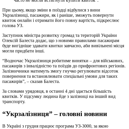
часто не могли встигнути купити квиток”.
При цьому, якщо зміни в поїздці відбулися з вини
Укрзалізниці, пасажири, як і раніше, зможуть повернути
квиток онлайн і отримати його повну вартість, підкреслює
голова УЗ.
Заступник міністра розвитку громад та територій України
Олексій Балеста додає, що з новими правилами пасажирам
буде вигідніше здавати квитки завчасно, аби вивільнені місця
могли придбати інші.
“Водночас Укрзалізниця робитиме винятки – для військових,
пасажирів з інвалідністю та поїздів до прифронтових регіонів.
Залізничники матимуть змогу гнучко регулювати відсоток
повернення та встановлювати спеціальні умови для таких
пасажирів”, – сказав Балеста.
За словами урядовця, в останні 4 дні здається більшість
квитків. У підсумку людина йде з залізниці на інший вид
транспорту.
“Укрзалізниця” – головні новини
В Україні з грудня працює програма УЗ-3000, за якою