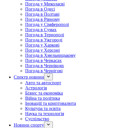
Погода у Миколаєві
Погода в Одесі
Погода в Полтаві
Погода в Рівному
Погода у Сімферополі
Погода в Сумах
Погода в Тернополі
Погода в Ужгороді
Погода у Харкові
Погода у Херсоні
Погода в Хмельницькому
Погода в Черкасах
Погода в Чернівцях
Погода в Чернігові
Спектр новини
Авто та автоспорт
Астрологія
Бізнес та економіка
Війна та політика
Іноваціії та криптовалюта
Культура та освіта
Наука та технологія
Суспільство
Новини спорту