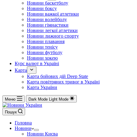
Новини баскетболу
Новини боксу
Новини важкої атлетики
Новини волейболу
Новини гімнастики
Новини легкої атлетики
Новини лижного спорту
Новини плавання
Новини тенісу
Новини футболу
Новини хокею
Курс валют в Україні
Карта
Карта бойових дій Deep State
Карта повітряних тривог в Україні
Карта України
Меню
Dark Mode
Light Mode
Пошук
Головна
Новини
Новини Києва