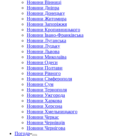
Новини Вінниці
Новини Дніпра
Новини Донецьку
Новини Житомира
Новини Запоріжжя
Новини Кропивницького
Новини Івано-Франківська
Новини Луганська
Новини Луцьку
Новини Львова
Новини Миколаїва
Новини Одеси
Новини Полтави
Новини Рівного
Новини Сімферополя
Новини Сум
Новини Тернополя
Новини Ужгорода
Новини Харкова
Новини Херсона
Новини Хмельницького
Новини Черкас
Новини Чернівців
Новини Чернігова
Погода