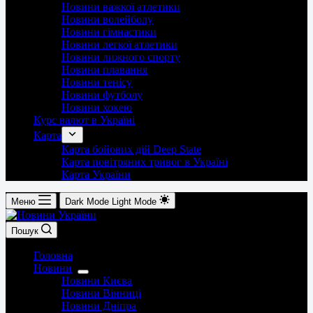
Новини важкої атлетики
Новини волейболу
Новини гімнастики
Новини легкої атлетики
Новини лижного спорту
Новини плавання
Новини тенісу
Новини футболу
Новини хокею
Курс валют в Україні
Карта
Карта бойових дій Deep State
Карта повітряних тривог в Україні
Карта України
Меню
Dark Mode
Light Mode
Пошук
Головна
Новини
Новини Києва
Новини Вінниці
Новини Дніпра