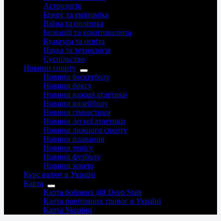
Астрологія
Бізнес та економіка
Війна та політика
Іноваціії та криптовалюта
Культура та освіта
Наука та технологія
Суспільство
Новини спорту
Новини баскетболу
Новини боксу
Новини важкої атлетики
Новини волейболу
Новини гімнастики
Новини легкої атлетики
Новини лижного спорту
Новини плавання
Новини тенісу
Новини футболу
Новини хокею
Курс валют в Україні
Карта
Карта бойових дій Deep State
Карта повітряних тривог в Україні
Карта України