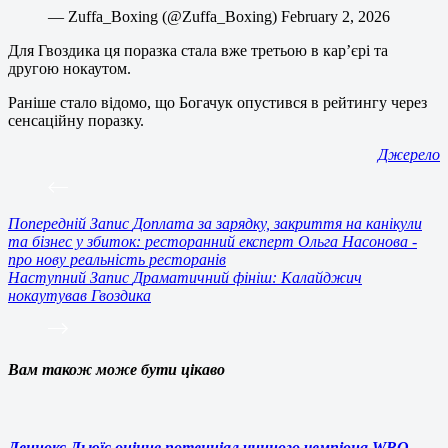
— Zuffa_Boxing (@Zuffa_Boxing) February 2, 2026
Для Гвоздика ця поразка стала вже третьою в кар’єрі та
другою нокаутом.
Раніше стало відомо, що Богачук опустився в рейтингу через
сенсаційну поразку.
Джерело
Попередній
Запис
Доплата за зарядку, закриття на канікули
та бізнес у збиток: ресторанний експерт Ольга Насонова -
про нову реальність ресторанів
Наступний
Запис
Драматичний фініш: Калайджич
нокаутував Гвоздика
Вам також може бути цікаво
Леннокс Льюїс оцінив потенціал чинного чемпіона WBO