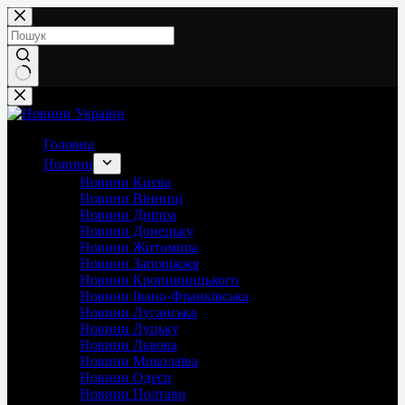
Перейти
до
вмісту
Немає
результатів
Головна
Новини
Новини Києва
Новини Вінниці
Новини Дніпра
Новини Донецьку
Новини Житомира
Новини Запоріжжя
Новини Кропивницького
Новини Івано-Франківська
Новини Луганська
Новини Луцьку
Новини Львова
Новини Миколаїва
Новини Одеси
Новини Полтави