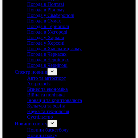
Погода в Полтаві
Погода в Рівному
Погода у Сімферополі
Погода в Сумах
Погода в Тернополі
Погода в Ужгороді
Погода у Харкові
Погода у Херсоні
Погода в Хмельницькому
Погода в Черкасах
Погода в Чернівцях
Погода в Чернігові
Спектр новини
Авто та автоспорт
Астрологія
Бізнес та економіка
Війна та політика
Іноваціії та криптовалюта
Культура та освіта
Наука та технологія
Суспільство
Новини спорту
Новини баскетболу
Новини боксу