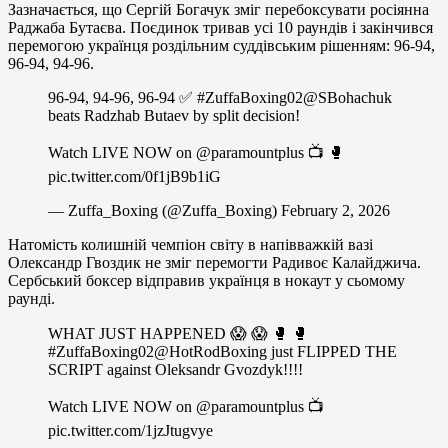
Зазначається, що Сергій Богачук зміг перебоксувати росіянна
Раджаба Бутаєва. Поєдинок тривав усі 10 раундів і закінчився
перемогою українця роздільним суддівським рішенням: 96-94,
96-94, 94-96.
96-94, 94-96, 96-94 ✅ #ZuffaBoxing02@SBohachuk
beats Radzhab Butaev by split decision!
Watch LIVE NOW on @paramountplus 📺 🥊
pic.twitter.com/0f1jB9b1iG
— Zuffa_Boxing (@Zuffa_Boxing) February 2, 2026
Натомість колишній чемпіон світу в напівважкій вазі
Олександр Гвоздик не зміг перемогти Радивоє Калайджича.
Сербський боксер відправив українця в нокаут у сьомому
раунді.
WHAT JUST HAPPENED 😱 😱 🥊 🥊
#ZuffaBoxing02@HotRodBoxing just FLIPPED THE
SCRIPT against Oleksandr Gvozdyk!!!!
Watch LIVE NOW on @paramountplus 📺
pic.twitter.com/1jzJtugvye