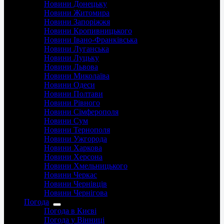
Новини Донецьку
Новини Житомира
Новини Запоріжжя
Новини Кропивницького
Новини Івано-Франківська
Новини Луганська
Новини Луцьку
Новини Львова
Новини Миколаїва
Новини Одеси
Новини Полтави
Новини Рівного
Новини Сімферополя
Новини Сум
Новини Тернополя
Новини Ужгорода
Новини Харкова
Новини Херсона
Новини Хмельницького
Новини Черкас
Новини Чернівців
Новини Чернігова
Погода
Погода в Києві
Погода у Вінниці