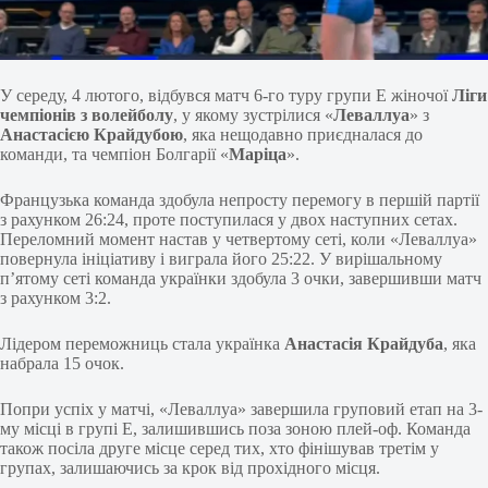
У середу, 4 лютого, відбувся матч 6-го туру групи E жіночої
Ліги
чемпіонів з волейболу
, у якому зустрілися «
Леваллуа
» з
Анастасією Крайдубою
, яка нещодавно приєдналася до
команди, та чемпіон Болгарії «
Маріца
».
Французька команда здобула непросту перемогу в першій партії
з рахунком 26:24, проте поступилася у двох наступних сетах.
Переломний момент настав у четвертому сеті, коли «Леваллуа»
повернула ініціативу і виграла його 25:22. У вирішальному
п’ятому сеті команда українки здобула 3 очки, завершивши матч
з рахунком 3:2.
Лідером переможниць стала українка
Анастасія
Крайдуба
, яка
набрала 15 очок.
Попри успіх у матчі, «Леваллуа» завершила груповий етап на 3-
му місці в групі E, залишившись поза зоною плей-оф. Команда
також посіла друге місце серед тих, хто фінішував третім у
групах, залишаючись за крок від прохідного місця.