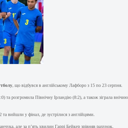
утболу
, що відбувся в англійському Лафборо з 15 по 23 серпня.
:0) та розгромила Північну Ірландію (8:2), а також зіграла внічию
 та вийшли у фінал, де зустрілися з англійцями.
нчука, але за п’ять хвилин Гаррі Бейкер зрівняв рахунок.