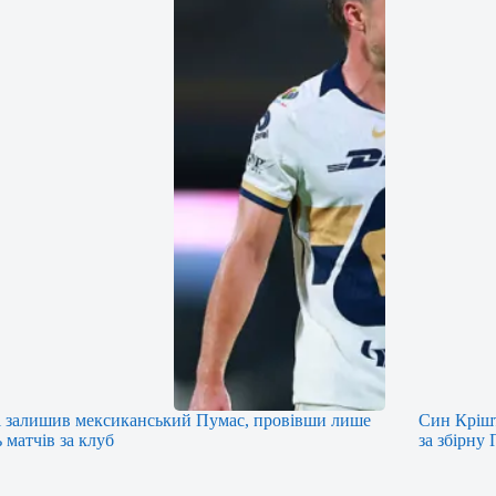
і залишив мексиканський Пумас, провівши лише
Син Крішт
 матчів за клуб
за збірну 