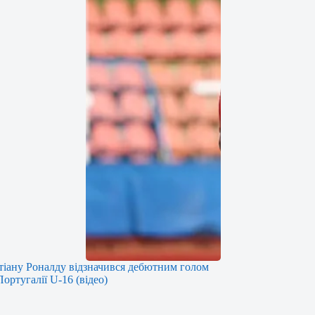
іану Роналду відзначився дебютним голом
Португалії U-16 (відео)