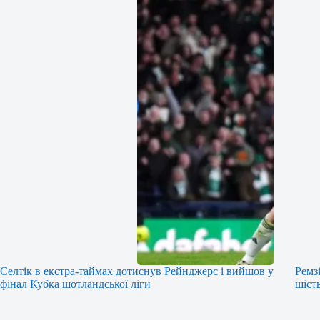
Селтік в екстра-таймах дотиснув Рейнджерс і вийшов у
Ремз
фінал Кубка шотландської ліги
шість