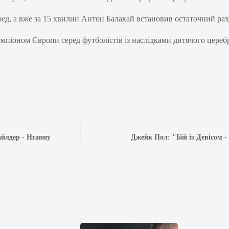
д, а вже за 15 хвилин Антон Балакай встановив остаточний рахун
 чемпіоном Європи серед футболістів із наслідками дитячого цере
айлдер - Нганну
Джейк Пол: "Бій із Девісом -