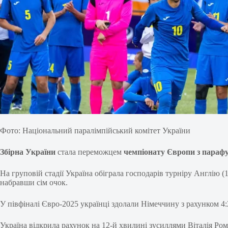
Фото: Національний паралімпійський комітет України
Збірна України
стала переможцем
чемпіонату Європи з параф
На груповій стадії Україна обіграла господарів турніру Англію (1
набравши сім очок.
У півфіналі Євро-2025 українці здолали Німеччину з рахунком 4:2
Україна відкрила рахунок на 12-й хвилині зусиллями Віталія Рома