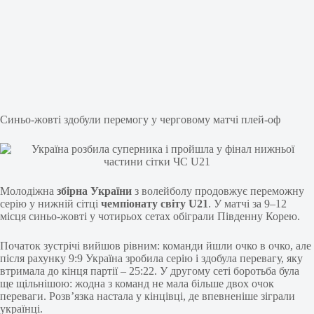
Синьо-жовті здобули перемогу у черговому матчі плей-оф
Молодіжна
збірна України
з волейболу продовжує переможну
серію у нижній сітці
чемпіонату світу U21
. У матчі за 9–12
місця синьо-жовті у чотирьох сетах обіграли Південну Корею.
Початок зустрічі вийшов рівним: команди йшли очко в очко, але
після рахунку 9:9 Україна зробила серію і здобула перевагу, яку
втримала до кінця партії – 25:22. У другому сеті боротьба була
ще щільнішою: жодна з команд не мала більше двох очок
переваги. Розв’язка настала у кінцівці, де впевненіше зіграли
українці.