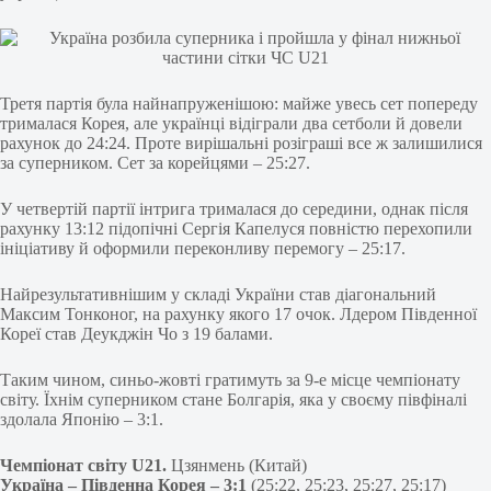
Третя партія була найнапруженішою: майже увесь сет попереду
трималася Корея, але українці відіграли два сетболи й довели
рахунок до 24:24. Проте вирішальні розіграші все ж залишилися
за суперником. Сет за корейцями – 25:27.
У четвертій партії інтрига трималася до середини, однак після
рахунку 13:12 підопічні Сергія Капелуся повністю перехопили
ініціативу й оформили переконливу перемогу – 25:17.
Найрезультативнішим у складі України став діагональний
Максим Тонконог, на рахунку якого 17 очок. Лдером Південної
Кореї став Деукджін Чо з 19 балами.
Таким чином, синьо-жовті гратимуть за 9-е місце чемпіонату
світу. Їхнім суперником стане Болгарія, яка у своєму півфіналі
здолала Японію – 3:1.
Чемпіонат світу U21.
Цзянмень (Китай)
Україна – Південна Корея – 3:1
(25:22, 25:23, 25:27, 25:17)