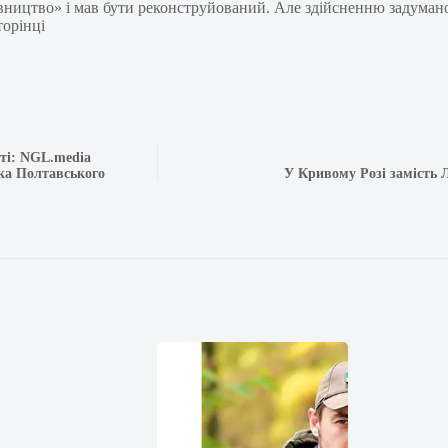
ництво» і мав бути реконструйований. Але здійсненню задумано
торінці
юті: NGL.media
ка Полтавського
У Кривому Розі замість 