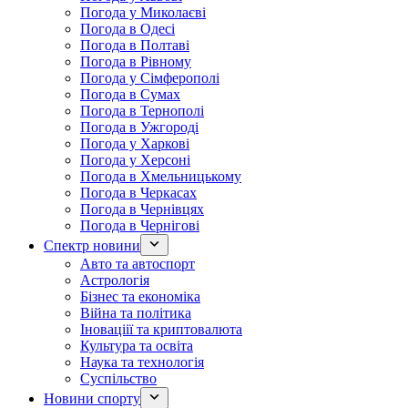
Погода у Миколаєві
Погода в Одесі
Погода в Полтаві
Погода в Рівному
Погода у Сімферополі
Погода в Сумах
Погода в Тернополі
Погода в Ужгороді
Погода у Харкові
Погода у Херсоні
Погода в Хмельницькому
Погода в Черкасах
Погода в Чернівцях
Погода в Чернігові
Спектр новини
Авто та автоспорт
Астрологія
Бізнес та економіка
Війна та політика
Іноваціії та криптовалюта
Культура та освіта
Наука та технологія
Суспільство
Новини спорту