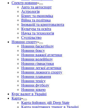
Спектр новини
Авто та автоспорт
Астрологія
Бізнес та економіка
Війна та політика
Іноваціії та криптовалюта
Культура та освіта
Наука та технологія
Суспільство
Новини спорту
Новини баскетболу
Новини боксу
Новини важкої атлетики
Новини волейболу
Новини гімнастики
Новини легкої атлетики
Новини лижного спорту
Новини плавання
Новини тенісу
Новини футболу
Новини хокею
Курс валют в Україні
Карта
Карта бойових дій Deep State
Карта повітряних тривог в Україні