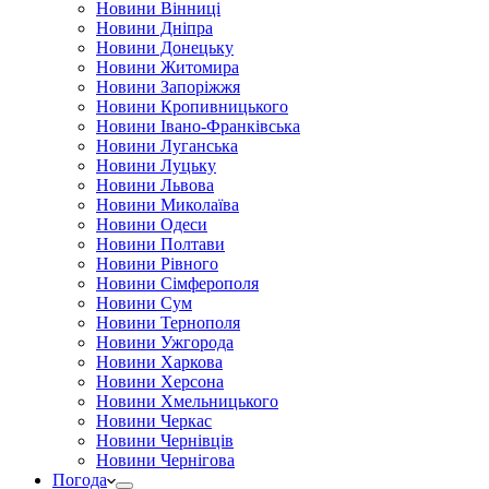
Новини Вінниці
Новини Дніпра
Новини Донецьку
Новини Житомира
Новини Запоріжжя
Новини Кропивницького
Новини Івано-Франківська
Новини Луганська
Новини Луцьку
Новини Львова
Новини Миколаїва
Новини Одеси
Новини Полтави
Новини Рівного
Новини Сімферополя
Новини Сум
Новини Тернополя
Новини Ужгорода
Новини Харкова
Новини Херсона
Новини Хмельницького
Новини Черкас
Новини Чернівців
Новини Чернігова
Погода