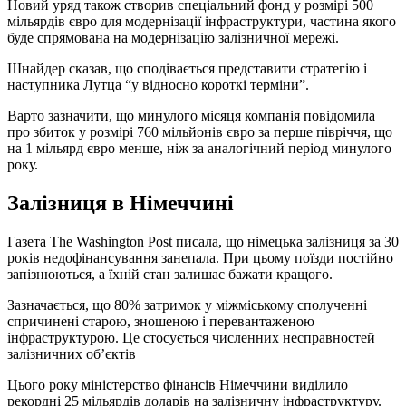
Новий уряд також створив спеціальний фонд у розмірі 500
мільярдів євро для модернізації інфраструктури, частина якого
буде спрямована на модернізацію залізничної мережі.
Шнайдер сказав, що сподівається представити стратегію і
наступника Лутца “у відносно короткі терміни”.
Варто зазначити, що минулого місяця компанія повідомила
про збиток у розмірі 760 мільйонів євро за перше півріччя, що
на 1 мільярд євро менше, ніж за аналогічний період минулого
року.
Залізниця в Німеччині
Газета The Washington Post писала, що німецька залізниця за 30
років недофінансування занепала. При цьому поїзди постійно
запізнюються, а їхній стан залишає бажати кращого.
Зазначається, що 80% затримок у міжміському сполученні
спричинені старою, зношеною і перевантаженою
інфраструктурою. Це стосується численних несправностей
залізничних об’єктів
Цього року міністерство фінансів Німеччини виділило
рекордні 25 мільярдів доларів на залізничну інфраструктуру.