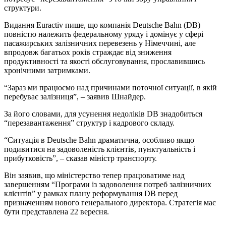
структури.
Видання Euractiv пише, що компанія Deutsche Bahn (DB)
повністю належить федеральному уряду і домінує у сфері
пасажирських залізничних перевезень у Німеччині, але
впродовж багатьох років страждає від зниження
продуктивності та якості обслуговування, прославившись
хронічними затримками.
“Зараз ми працюємо над причинами поточної ситуації, в якій
перебуває залізниця”, – заявив Шнайдер.
За його словами, для усунення недоліків DB знадобиться
“перезавантаження” структур і кадрового складу.
“Ситуація в Deutsche Bahn драматична, особливо якщо
подивитися на задоволеність клієнтів, пунктуальність і
прибутковість”, – сказав міністр транспорту.
Він заявив, що міністерство тепер працюватиме над
завершенням “Програми із задоволення потреб залізничних
клієнтів” у рамках плану реформування DB перед
призначенням нового генерального директора. Стратегія має
бути представлена 22 вересня.