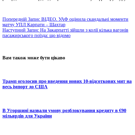
Попередній
Запис
ВІДЕО. УАФ оцінила скандальні моменти
матчу УПЛ Карпати – Шахтар
Наступний
Запис
На Закарпатті зійшли з колії кілька вагонів
пасажирського поїзда: що відомо
Вам також може бути цікаво
Трамп оголосив про введення нових 10-відсоткових мит на
весь імпорт до США
В Угорщині назвали умову розблокування кредиту в €90
мільярдів для України