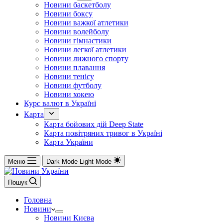
Новини баскетболу
Новини боксу
Новини важкої атлетики
Новини волейболу
Новини гімнастики
Новини легкої атлетики
Новини лижного спорту
Новини плавання
Новини тенісу
Новини футболу
Новини хокею
Курс валют в Україні
Карта
Карта бойових дій Deep State
Карта повітряних тривог в Україні
Карта України
Меню
Dark Mode
Light Mode
Пошук
Головна
Новини
Новини Києва