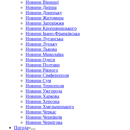
Новини Вінниці
Новини Дніпра
Новини Донецьку
Новини Житомира
Новини Запоріжжя
Новини Кропивницького
Новини Івано-Франківська
Новини Луганська
Новини Луцьку
Новини Львова
Новини Миколаїва
Новини Одеси
Новини Полтави
Новини Рівного
Новини Сімферополя
Новини Сум
Новини Тернополя
Новини Ужгорода
Новини Харкова
Новини Херсона
Новини Хмельницького
Новини Черкас
Новини Чернівців
Новини Чернігова
Погода