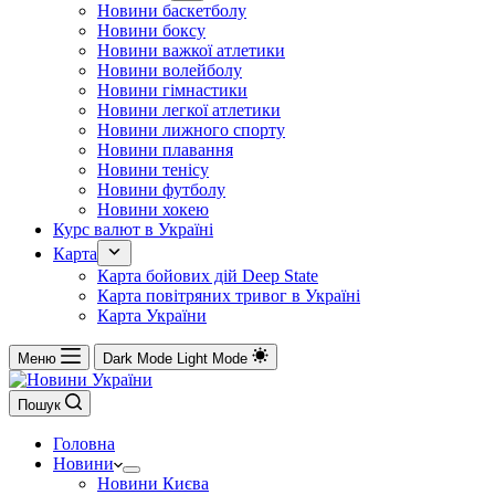
Новини баскетболу
Новини боксу
Новини важкої атлетики
Новини волейболу
Новини гімнастики
Новини легкої атлетики
Новини лижного спорту
Новини плавання
Новини тенісу
Новини футболу
Новини хокею
Курс валют в Україні
Карта
Карта бойових дій Deep State
Карта повітряних тривог в Україні
Карта України
Меню
Dark Mode
Light Mode
Пошук
Головна
Новини
Новини Києва