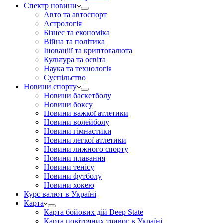
Спектр новини
Авто та автоспорт
Астрологія
Бізнес та економіка
Війна та політика
Іноваціії та криптовалюта
Культура та освіта
Наука та технологія
Суспільство
Новини спорту
Новини баскетболу
Новини боксу
Новини важкої атлетики
Новини волейболу
Новини гімнастики
Новини легкої атлетики
Новини лижного спорту
Новини плавання
Новини тенісу
Новини футболу
Новини хокею
Курс валют в Україні
Карта
Карта бойових дій Deep State
Карта повітряних тривог в Україні