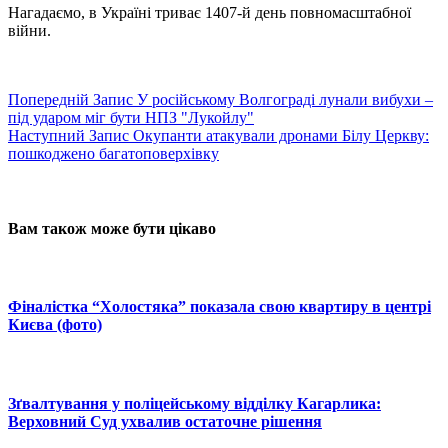
Нагадаємо, в Україні триває 1407-й день повномасштабної
війни.
Попередній
Запис
У російському Волгограді лунали вибухи –
під ударом міг бути НПЗ "Лукойлу"
Наступний
Запис
Окупанти атакували дронами Білу Церкву:
пошкоджено багатоповерхівку
Вам також може бути цікаво
Фіналістка “Холостяка” показала свою квартиру в центрі
Києва (фото)
Зґвалтування у поліцейському відділку Кагарлика:
Верховний Суд ухвалив остаточне рішення