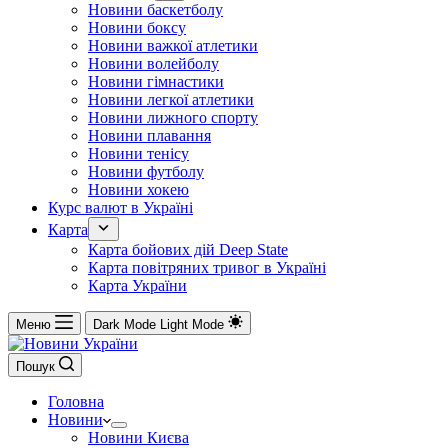
Новини баскетболу
Новини боксу
Новини важкої атлетики
Новини волейболу
Новини гімнастики
Новини легкої атлетики
Новини лижного спорту
Новини плавання
Новини тенісу
Новини футболу
Новини хокею
Курс валют в Україні
Карта
Карта бойових дій Deep State
Карта повітряних тривог в Україні
Карта України
Меню
Dark Mode
Light Mode
Пошук
Головна
Новини
Новини Києва