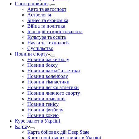
Спектр новини
Авто та автоспорт
Астрологія
Бізнес та економіка
Війна та політика
Іноваціії та криптовалюта
Культура та освіта
Наука та технологія
Суспільство
Новини спорту
Новини баскетболу
Новини боксу
Новини важкої атлетики
Новини волейболу
Новини гімнастики
Новини легкої атлетики
Новини лижного спорту
Новини плавання
Новини тенісу
Новини футболу
Новини хокею
Курс валют в Україні
Карта
Карта бойових дій Deep State
Карта повітряних тривог в Україні