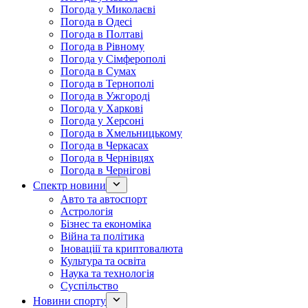
Погода у Миколаєві
Погода в Одесі
Погода в Полтаві
Погода в Рівному
Погода у Сімферополі
Погода в Сумах
Погода в Тернополі
Погода в Ужгороді
Погода у Харкові
Погода у Херсоні
Погода в Хмельницькому
Погода в Черкасах
Погода в Чернівцях
Погода в Чернігові
Спектр новини
Авто та автоспорт
Астрологія
Бізнес та економіка
Війна та політика
Іноваціії та криптовалюта
Культура та освіта
Наука та технологія
Суспільство
Новини спорту