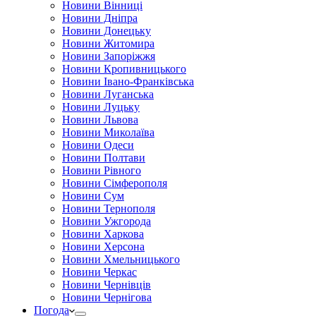
Новини Вінниці
Новини Дніпра
Новини Донецьку
Новини Житомира
Новини Запоріжжя
Новини Кропивницького
Новини Івано-Франківська
Новини Луганська
Новини Луцьку
Новини Львова
Новини Миколаїва
Новини Одеси
Новини Полтави
Новини Рівного
Новини Сімферополя
Новини Сум
Новини Тернополя
Новини Ужгорода
Новини Харкова
Новини Херсона
Новини Хмельницького
Новини Черкас
Новини Чернівців
Новини Чернігова
Погода