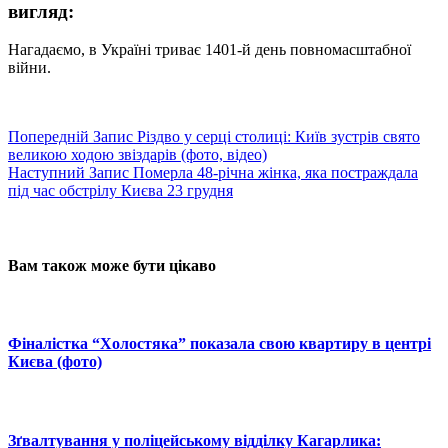
вигляд:
Нагадаємо, в Україні триває 1401-й день повномасштабної
війни.
Попередній
Запис
Різдво у серці столиці: Київ зустрів свято
великою ходою звіздарів (фото, відео)
Наступний
Запис
Померла 48-річна жінка, яка постраждала
під час обстрілу Києва 23 грудня
Вам також може бути цікаво
Фіналістка “Холостяка” показала свою квартиру в центрі
Києва (фото)
Зґвалтування у поліцейському відділку Кагарлика: