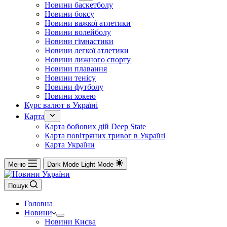
Новини баскетболу
Новини боксу
Новини важкої атлетики
Новини волейболу
Новини гімнастики
Новини легкої атлетики
Новини лижного спорту
Новини плавання
Новини тенісу
Новини футболу
Новини хокею
Курс валют в Україні
Карта
Карта бойових дій Deep State
Карта повітряних тривог в Україні
Карта України
Меню
Dark Mode
Light Mode
Пошук
Головна
Новини
Новини Києва