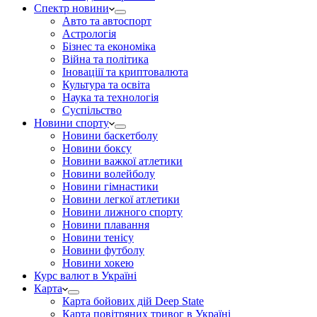
Спектр новини
Авто та автоспорт
Астрологія
Бізнес та економіка
Війна та політика
Іноваціії та криптовалюта
Культура та освіта
Наука та технологія
Суспільство
Новини спорту
Новини баскетболу
Новини боксу
Новини важкої атлетики
Новини волейболу
Новини гімнастики
Новини легкої атлетики
Новини лижного спорту
Новини плавання
Новини тенісу
Новини футболу
Новини хокею
Курс валют в Україні
Карта
Карта бойових дій Deep State
Карта повітряних тривог в Україні