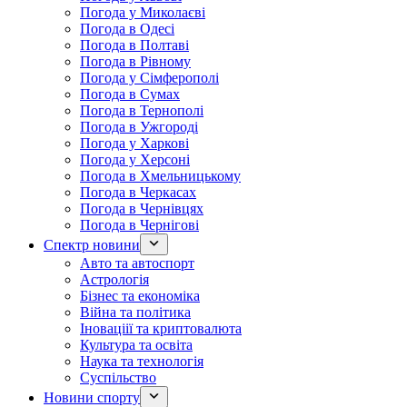
Погода у Миколаєві
Погода в Одесі
Погода в Полтаві
Погода в Рівному
Погода у Сімферополі
Погода в Сумах
Погода в Тернополі
Погода в Ужгороді
Погода у Харкові
Погода у Херсоні
Погода в Хмельницькому
Погода в Черкасах
Погода в Чернівцях
Погода в Чернігові
Спектр новини
Авто та автоспорт
Астрологія
Бізнес та економіка
Війна та політика
Іноваціії та криптовалюта
Культура та освіта
Наука та технологія
Суспільство
Новини спорту