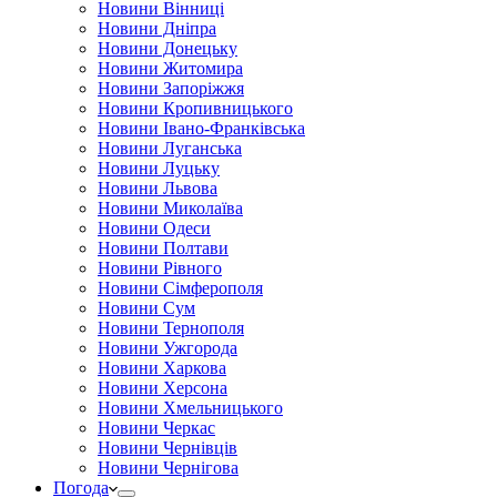
Новини Вінниці
Новини Дніпра
Новини Донецьку
Новини Житомира
Новини Запоріжжя
Новини Кропивницького
Новини Івано-Франківська
Новини Луганська
Новини Луцьку
Новини Львова
Новини Миколаїва
Новини Одеси
Новини Полтави
Новини Рівного
Новини Сімферополя
Новини Сум
Новини Тернополя
Новини Ужгорода
Новини Харкова
Новини Херсона
Новини Хмельницького
Новини Черкас
Новини Чернівців
Новини Чернігова
Погода