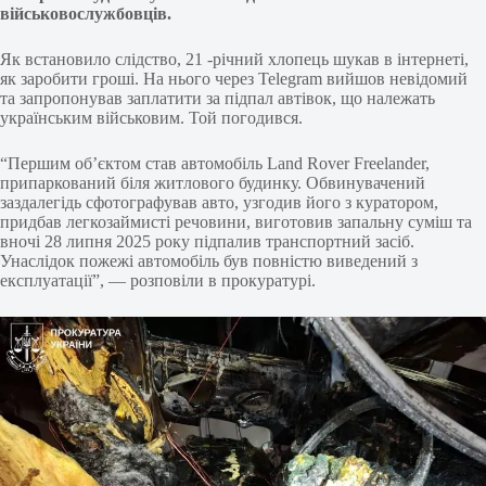
військовослужбовців.
Як встановило слідство, 21 -річний хлопець шукав в інтернеті,
як заробити гроші. На нього через Telegram вийшов невідомий
та запропонував заплатити за підпал автівок, що належать
українським військовим. Той погодився.
“Першим об’єктом став автомобіль Land Rover Freelander,
припаркований біля житлового будинку. Обвинувачений
заздалегідь сфотографував авто, узгодив його з куратором,
придбав легкозаймисті речовини, виготовив запальну суміш та
вночі 28 липня 2025 року підпалив транспортний засіб.
Унаслідок пожежі автомобіль був повністю виведений з
експлуатації”, — розповіли в прокуратурі.