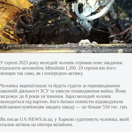
У серпні 2025 року молодий чоловік отримав нове завдання:
підпалити автомобіль Mitsubishi L200. 19 серпня він його
знищив так само, як і попередню автівку.
Чоловіка заарештували та будуть судити за перешкоджання
законній діяльності ЗСУ та умисне пошкодження майна. Йому
загрожує до 8 років ув’язнення. Зараз молодий чоловік
знаходиться під вартою, його батьки повністю відшкодували
військовослужбовцям завдану шкоду — це більше 550 тис. грн.
Як писав UA-NEWS.in.ua, у Харкові судитимуть чоловіка, який
спалив автівок на півтора мільйони.