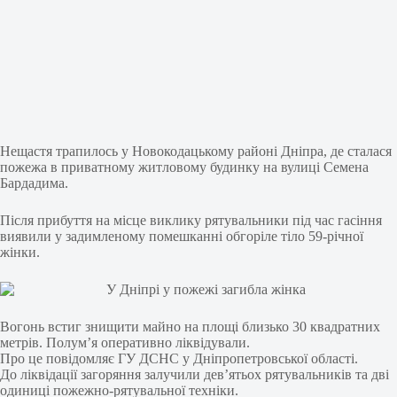
Нещастя трапилось у Новокодацькому районі Дніпра, де сталася
пожежа в приватному житловому будинку на вулиці Семена
Бардадима.
Після прибуття на місце виклику рятувальники під час гасіння
виявили у задимленому помешканні обгоріле тіло 59-річної
жінки.
Вогонь встиг знищити майно на площі близько 30 квадратних
метрів. Полум’я оперативно ліквідували.
Про це повідомляє ГУ ДСНС у Дніпропетровської області.
До ліквідації загоряння залучили дев’ятьох рятувальників та дві
одиниці пожежно-рятувальної техніки.