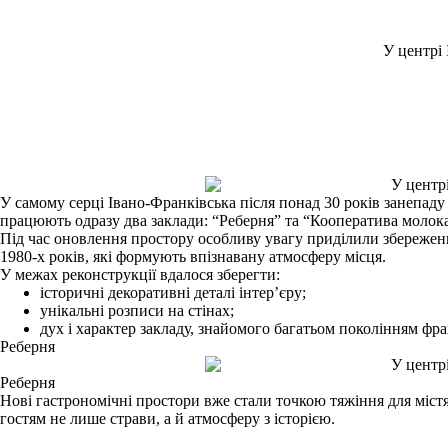
У центрі
У самому серці Івано-Франківська після понад 30 років занепад
працюють одразу два заклади: “Реберня” та “Кооператива молока
Під час оновлення простору особливу увагу приділили збереженню
1980-х років, які формують впізнавану атмосферу місця.
У межах реконструкції вдалося зберегти:
історичні декоративні деталі інтер’єру;
унікальні розписи на стінах;
дух і характер закладу, знайомого багатьом поколінням фра
Реберня
Реберня
Нові гастрономічні простори вже стали точкою тяжіння для міст
гостям не лише страви, а й атмосферу з історією.