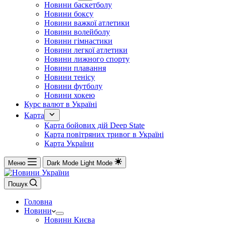
Новини баскетболу
Новини боксу
Новини важкої атлетики
Новини волейболу
Новини гімнастики
Новини легкої атлетики
Новини лижного спорту
Новини плавання
Новини тенісу
Новини футболу
Новини хокею
Курс валют в Україні
Карта
Карта бойових дій Deep State
Карта повітряних тривог в Україні
Карта України
Меню
Dark Mode
Light Mode
Пошук
Головна
Новини
Новини Києва