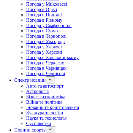
Погода у Миколаєві
Погода в Одесі
Погода в Полтаві
Погода в Рівному
Погода у Сімферополі
Погода в Сумах
Погода в Тернополі
Погода в Ужгороді
Погода у Харкові
Погода у Херсоні
Погода в Хмельницькому
Погода в Черкасах
Погода в Чернівцях
Погода в Чернігові
Спектр новини
Авто та автоспорт
Астрологія
Бізнес та економіка
Війна та політика
Іноваціії та криптовалюта
Культура та освіта
Наука та технологія
Суспільство
Новини спорту