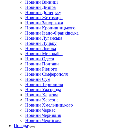
Новини Вінниці
Новини Дніпра
Новини Донецьку
Новини Житомира
Новини Запоріжжя
Новини Кропивницького
Новини Івано-Франківська
Новини Луганська
Новини Луцьку
Новини Львова
Новини Миколаїва
Новини Одеси
Новини Полтави
Новини Рівного
Новини Сімферополя
Новини Сум
Новини Тернополя
Новини Ужгорода
Новини Харкова
Новини Херсона
Новини Хмельницького
Новини Черкас
Новини Чернівців
Новини Чернігова
Погода