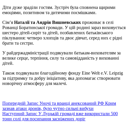
Діти дуже зраділи гостям. Зустріч була сповнена щирими
емоціями, позитивом та дитячими посмішками.
Сім’я
Наталії та Андрія Вишневських
проживає в селі
Рованці Боратинської громади. У цій родині зараз виховується
шестеро дітей-сиріт та дітей, позбавлених батьківського
піклування: четверо хлопців та двоє дівчат, серед них є рідні
брати та сестри.
У райдержадміністрації подякували батькам-вихователям за
велике серце, терпіння, силу та самовідданість у вихованні
дітей.
Також подякували благодійному фонду Eine Welt e.V. Leipzig
за підтримку та добру ініціативу, яка допомагає створювати
новорічну атмосферу для малечі.
Попередній
Запис
Уночі та вранці анексований РФ Крим
зазнав атаки дронів, було чутно сильні вибухи
Наступний
Запис
У Луцькій громаді вже використали 500
тонн солі для посипання засніжених доріг