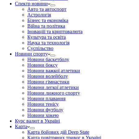
Спектр новини
Авто та автоспорт
Астрологія
Бізнес та економіка
Війна та політика
Іноваціії та криптовалюта
Культура та освіта
Наука та технологія
Суспільство
Новини спорту
Новини баскетболу
Новини боксу
Новини важкої атлетики
Новини волейболу
Новини гімнастики
Новини легкої атлетики
Новини лижного спорту
Новини плавання
Новини тенісу
Новини футболу
Новини хокею
Курс валют в Україні
Карта
Карта бойових дій Deep State
Карта повітряних тривог в Україні