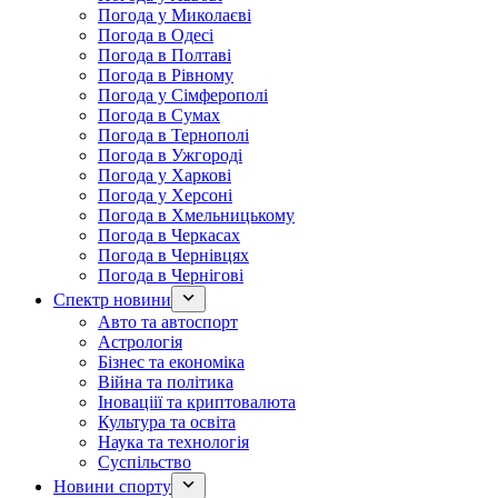
Погода у Миколаєві
Погода в Одесі
Погода в Полтаві
Погода в Рівному
Погода у Сімферополі
Погода в Сумах
Погода в Тернополі
Погода в Ужгороді
Погода у Харкові
Погода у Херсоні
Погода в Хмельницькому
Погода в Черкасах
Погода в Чернівцях
Погода в Чернігові
Спектр новини
Авто та автоспорт
Астрологія
Бізнес та економіка
Війна та політика
Іноваціії та криптовалюта
Культура та освіта
Наука та технологія
Суспільство
Новини спорту