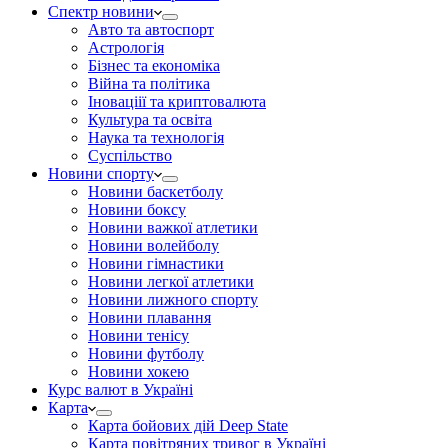
Спектр новини
Авто та автоспорт
Астрологія
Бізнес та економіка
Війна та політика
Іноваціії та криптовалюта
Культура та освіта
Наука та технологія
Суспільство
Новини спорту
Новини баскетболу
Новини боксу
Новини важкої атлетики
Новини волейболу
Новини гімнастики
Новини легкої атлетики
Новини лижного спорту
Новини плавання
Новини тенісу
Новини футболу
Новини хокею
Курс валют в Україні
Карта
Карта бойових дій Deep State
Карта повітряних тривог в Україні