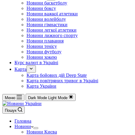
Новини баскетболу
Новини боксу
Новини важкої атлетики
Новини волейболу
Новини гімнастики
Новини легкої атлетики
Новини лижного спорту
Новини плавання
Новини тенісу
Новини футболу
Новини хокею
Курс валют в Україні
Карта
Карта бойових дій Deep State
Карта повітряних тривог в Україні
Карта України
Меню
Dark Mode
Light Mode
Пошук
Головна
Новини
Новини Києва