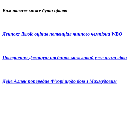
Вам також може бути цікаво
Леннокс Льюїс оцінив потенціал чинного чемпіона WBO
Повернення Джошуа: поєдинок можливий уже цього літа
Дейв Аллен попередив Ф’юрі щодо бою з Махмудовим
© 2025 Новини України | Останні новини в Україні
Реклама: sale@portal24.org.ua