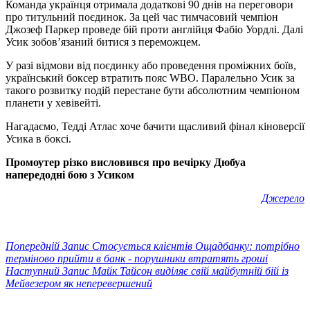
Команда українця отримала додаткові 90 днів на переговори
про титульний поєдинок. За цей час тимчасовий чемпіон
Джозеф Паркер проведе бій проти англійця Фабіо Уордлі. Далі
Усик зобов’язаний битися з переможцем.
У разі відмови від поєдинку або проведення проміжних боїв,
український боксер втратить пояс WBO. Паралельно Усик за
такого розвитку подій перестане бути абсолютним чемпіоном
планети у хевівейті.
Нагадаємо, Тедді Атлас хоче бачити щасливий фінал кіноверсії
Усика в боксі.
Промоутер різко висловився про вечірку Дюбуа
напередодні бою з Усиком
Джерело
Попередній
Запис
Стосується клієнтів Ощадбанку: потрібно
терміново прийти в банк - порушники втратять гроші
Наступний
Запис
Майк Тайсон виділяє свій майбутній бій із
Мейвезером як неперевершений