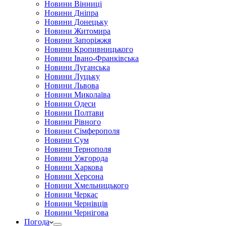
Новини Вінниці
Новини Дніпра
Новини Донецьку
Новини Житомира
Новини Запоріжжя
Новини Кропивницького
Новини Івано-Франківська
Новини Луганська
Новини Луцьку
Новини Львова
Новини Миколаїва
Новини Одеси
Новини Полтави
Новини Рівного
Новини Сімферополя
Новини Сум
Новини Тернополя
Новини Ужгорода
Новини Харкова
Новини Херсона
Новини Хмельницького
Новини Черкас
Новини Чернівців
Новини Чернігова
Погода