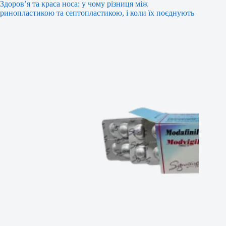
Здоров’я та краса носа: у чому різниця між
ринопластикою та септопластикою, і коли їх поєднують