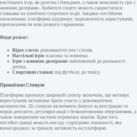
настільних ігор, як рулетка і блекджек, а також можливість гри з
живими дилерами. Любителі спорту можуть скористатися
ставками на улюблені спортивні події. Завдяки постійним
оновленням, платформа підтримує зацікавленість користувачів,
пропонуючи їм нові розваги і враження.
Види розваг:
Відео слоти:
різноманіття тем і стилів.
Настільні ігри:
класика та новинки.
Ігри з живими дилерами:
наближений до реальності
досвід.
Спортивні ставки:
від футболу до тенісу.
Привабливі Стимули
Платформа пропонує широкий спектр заохочень, що мотивує
користувачів активніше брати участь у різноманітних
активностях. Ці стимули включають бонуси за реєстрацію та
перші депозити, регулярні акції з безкоштовними обертаннями, а
також повернення частини втрачених коштів. Крім того,
постійні гравці можуть вигоду з програми лояльності, яка
винагороджує за тривалу активність на платформі.