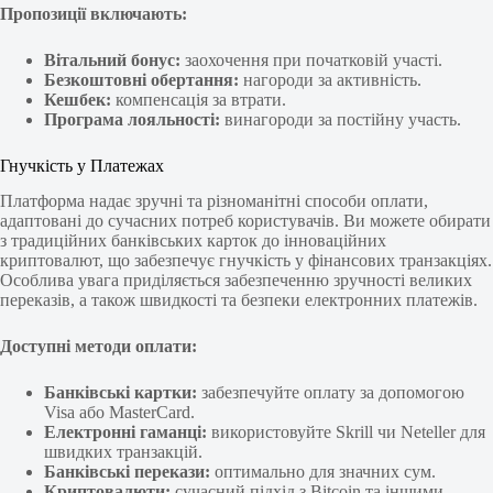
Пропозиції включають:
Вітальний бонус:
заохочення при початковій участі.
Безкоштовні обертання:
нагороди за активність.
Кешбек:
компенсація за втрати.
Програма лояльності:
винагороди за постійну участь.
Гнучкість у Платежах
Платформа надає зручні та різноманітні способи оплати,
адаптовані до сучасних потреб користувачів. Ви можете обирати
з традиційних банківських карток до інноваційних
криптовалют, що забезпечує гнучкість у фінансових транзакціях.
Особлива увага приділяється забезпеченню зручності великих
переказів, а також швидкості та безпеки електронних платежів.
Доступні методи оплати:
Банківські картки:
забезпечуйте оплату за допомогою
Visa або MasterCard.
Електронні гаманці:
використовуйте Skrill чи Neteller для
швидких транзакцій.
Банківські перекази:
оптимально для значних сум.
Криптовалюти:
сучасний підхід з Bitcoin та іншими.