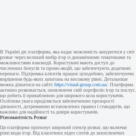
В Україні діє платформа, яка надає можливість зануритися у світ
розваг через великий вибір ігор із динамічними тематиками та
можливостями взаємодії. Користувачі мають доступ до
численних бонусів та промо-акцій, що забезпечують додаткові
переваги. Підтримка клієнтів працює цілодобово, забезпечуючи
вирішення будь-яких запитань на високому рівні. Детальніше
можна дізнатися на сайті:
https://visual-group.com.ua/
. Платформа
активно розвивається, оновлюючи свій портфоліо ігор та послуг,
що робить її привабливою для широкого кола користувачів.
Особлива увага приділяється забезпеченню прозорості
діяльності, дотриманню встановлених правил і стандартів, що
важливо для надійності та довіри користувачів.
Різноманітність Розваг
Ця платформа пропонує широкий спектр розваг, що включає
різні види ігор. Від класичних відео слотів до захоплюючих