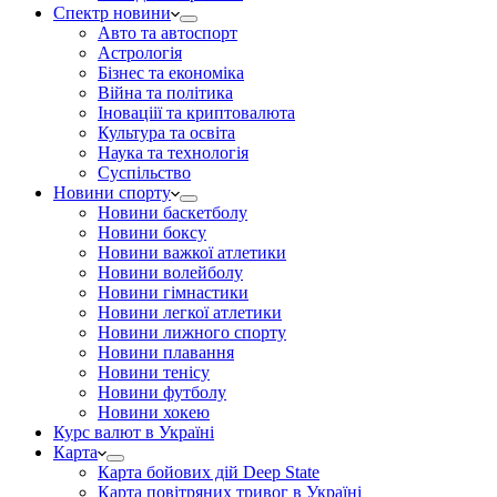
Спектр новини
Авто та автоспорт
Астрологія
Бізнес та економіка
Війна та політика
Іноваціії та криптовалюта
Культура та освіта
Наука та технологія
Суспільство
Новини спорту
Новини баскетболу
Новини боксу
Новини важкої атлетики
Новини волейболу
Новини гімнастики
Новини легкої атлетики
Новини лижного спорту
Новини плавання
Новини тенісу
Новини футболу
Новини хокею
Курс валют в Україні
Карта
Карта бойових дій Deep State
Карта повітряних тривог в Україні