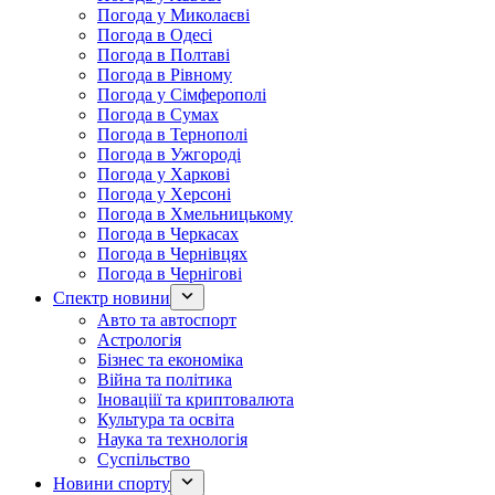
Погода у Миколаєві
Погода в Одесі
Погода в Полтаві
Погода в Рівному
Погода у Сімферополі
Погода в Сумах
Погода в Тернополі
Погода в Ужгороді
Погода у Харкові
Погода у Херсоні
Погода в Хмельницькому
Погода в Черкасах
Погода в Чернівцях
Погода в Чернігові
Спектр новини
Авто та автоспорт
Астрологія
Бізнес та економіка
Війна та політика
Іноваціії та криптовалюта
Культура та освіта
Наука та технологія
Суспільство
Новини спорту