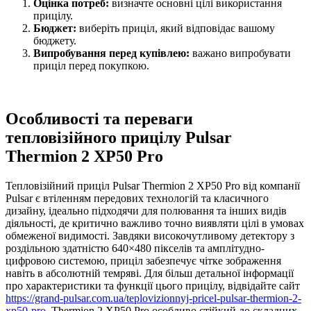
Оцінка потреб:
визначте основні цілі використання
прицілу.
Бюджет:
виберіть приціл, який відповідає вашому
бюджету.
Випробування перед купівлею:
важано випробувати
приціл перед покупкою.
Особливості та переваги
тепловізійного прицілу Pulsar
Thermion 2 XP50 Pro
Тепловізійний приціл Pulsar Thermion 2 XP50 Pro від компанії
Pulsar є втіленням передових технологій та класичного
дизайну, ідеально підходячи для полювання та інших видів
діяльності, де критично важливо точно виявляти цілі в умовах
обмеженої видимості. Завдяки високочутливому детектору з
роздільною здатністю 640×480 пікселів та амплітудно-
цифровою системою, приціл забезпечує чітке зображення
навіть в абсолютній темряві. Для більш детальної інформації
про характеристики та функції цього прицілу, відвідайте сайт
https://grand-pulsar.com.ua/teplovizionnyj-pricel-pulsar-thermion-2-
xp50-pro
. Thermion 2 XP50 Pro особливо стійкий до складних