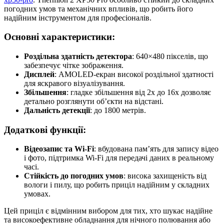
погодних умов та механічних впливів, що робить його
надійним інструментом для професіоналів.
Основні характеристики:
Роздільна здатність детектора
: 640×480 пікселів, що
забезпечує чітке зображення.
Дисплей
: AMOLED-екран високої роздільної здатності
для яскравого візуалізування.
Збільшення
: гладке збільшення від 2x до 16x дозволяє
детально розглянути об’єкти на відстані.
Дальність детекції
: до 1800 метрів.
Додаткові функції:
Відеозапис та Wi-Fi
: вбудована пам’ять для запису відео
і фото, підтримка Wi-Fi для передачі даних в реальному
часі.
Стійкість до погодних умов
: висока захищеність від
вологи і пилу, що робить приціл надійним у складних
умовах.
Цей приціл є відмінним вибором для тих, хто шукає надійне
та високоефективне обладнання для нічного полювання або