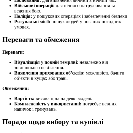
Полювання:
для виявлення дичини в нічний час.
Військові операції:
для нічного патрулювання та
ведення бою.
Поліція:
у пошукових операціях і забезпеченні безпеки.
Рятувальні місії:
пошук людей у поганих погодних
умовах.
Переваги та обмеження
Переваги:
Візуалізація у повній темряві:
незалежно від
зовнішнього освітлення.
Виявлення прихованих об’єктів:
можливість бачити
об’єкти в кущах або траві.
Обмеження:
Вартість:
висока ціна на деякі моделі.
Комплексність у використанні:
потребує певних
навичок і тренувань.
Поради щодо вибору та купівлі