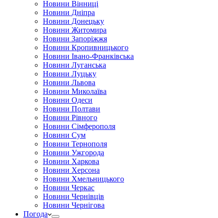
Новини Вінниці
Новини Дніпра
Новини Донецьку
Новини Житомира
Новини Запоріжжя
Новини Кропивницького
Новини Івано-Франківська
Новини Луганська
Новини Луцьку
Новини Львова
Новини Миколаїва
Новини Одеси
Новини Полтави
Новини Рівного
Новини Сімферополя
Новини Сум
Новини Тернополя
Новини Ужгорода
Новини Харкова
Новини Херсона
Новини Хмельницького
Новини Черкас
Новини Чернівців
Новини Чернігова
Погода