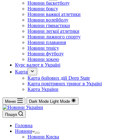
Новини баскетболу
Новини боксу
Новини важкої атлетики
Новини волейболу
Новини гімнастики
Новини легкої атлетики
Новини лижного спорту
Новини плавання
Новини тенісу
Новини футболу
Новини хокею
Курс валют в Україні
Карта
Карта бойових дій Deep State
Карта повітряних тривог в Україні
Карта України
Меню
Dark Mode
Light Mode
Пошук
Головна
Новини
Новини Києва