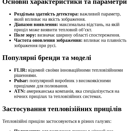
Основні характеристики та параметри
Роздільна здатність детектора:
важливий параметр,
який впливає на якість зображення.
Діапазон виявлення:
максимальна відстань, на якій
приціл може виявити тепловий об’єкт.
Поле зору:
визначає ширину області спостереження.
Частота оновлення зображення:
впливає на плавність
зображення при русі.
Популярні бренди та моделі
FLIR:
відомий своїми інноваційними тепловізійними
рішеннями.
Pulsar:
популярний виробник з високоякісними
прицілами для полювання.
ATN:
американська компанія, яка спеціалізується на
нічних прицілах та тепловізійних системах.
Застосування тепловізійних прицілів
Тепловізійні приціли застосовуються в різних галузях: