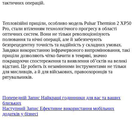
тактичних операцій.
Тепловізійні приціли, особливо модель Pulsar Thermion 2 XP50
Pro, стали втіленням технологічного прогресу в області
оптичних систем. Вони не тільки революціонізують
полювання та нічні операції, але й забезпечують
безпрецедентну точність та надійність у складних умовах.
Завдяки використанню інфрачервоного випромінювання, такі
приціли дозволяють чітко бачити в темряві, значно
покращуючи спостереження та виявлення об’єктів на великі
відстані. Це робить їх незамінними інструментами не тільки
для мисливців, а й для військових, правоохоронців та
рятувальників.
Попередній
Запис
Найкращі годинники для вас та ваших
близьких
Наступний
Запис
Ефективне використання мобільних
додатків у бізнесі