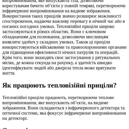
випромінювання, яке випускають тіла, дозволяючи
користувачам бачити об’єкти у повній темряві, перетворюючи
інфрачервоне випромінювання на видиме зображення.
Використання таких прицілів значно розширює можливості
спостереження, надаючи важливу перевагу в нічний час або в
поганих погодних умовах. Тепловізійні приціли широко
застосовуються в різних областях. Вони є ключовим
обладнанням для полювання, дозволяючи мисливцям
виявляти здобич у складних умовах. Також ці приціли
використовуються військовими та правоохоронними органами
для підвищення ефективності нічних патрулів та операцій.
Крім того, вони знаходять своє застосування у рятувальних
місіях, де кожна секунда на рахунку, а здатність швидко
ідентифікувати людей або джерела тепла може врятувати
життя.
Як працюють тепловізійні приціли?
Тепловізійні приціли працюють, перетворюючи теплове
випромінювання, яке випускають об’єкти, на видиме
зображення. Вони складаються з інфрачервоного детектора та
оптичної системи, яка фокусує інфрачервоне випромінювання
на детекторі.