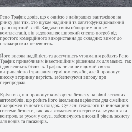
Рено Трафик довів, що є однією з найкращих вантажівок на
ринку для тих, хто шукає надійний та багатофункціональний
транспортний засіб. Завдяки своїм обширним опціям
комплектації, він задовольняє широкий спектр потреб від
простого комерційного використання до складних вимог до
пасажирських перевезень.
Його висока надійність та доступність утримання роблять Рено
Трафик привабливим інвестиційним рішенням як для малих, так
і для великих бізнесів. Трафик не лише відомий своєю
витривалістю і тривалим терміном служби, але й пропонує
високу вторинну вартість, забезпечуючи вигоду при
перепродажі.
Крім того, він пропонує комфорт та безпеку на рівні легкових
автомобілів, що робить його ідеальним варіантом для сімейних
подорожей та довгих поїздок. Сучасні технології та інноваційні
системи безпеки, такі як автоматичне екстрене гальмування та
контроль за рухом у смузі, забезпечують високий рівень захисту
для водіїв та пасажирів.