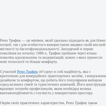
Рено Трафик — це мінівен, який ідеально підходить як для бізнес
потреб, так і для особистого використання завдяки своїй високій
місткості та багатофункціональності. Запущений в перше
покоління на початку 1980-х, Трафик пройшов через кілька
поколінь вдосконалень та модернізацій, кожне з яких принесло
нові технології та більше комфорту.
Сучасний
Рено Трафик
об’єднує в собі надійність, яка є
критичною для комерційних транспортних засобів, з вишуканим
дизайном та комфортом, що робить його популярним вибором
серед великих сімей та туристичних компаній. Його конструкція
враховує потреби професіоналів, яким необхідна велика
вантажопідйомність і гнучкість у використанні простору.
Окрім своїх практичних характеристик, Рено Трафик також