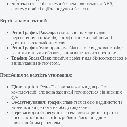
Безпека:
сучасні системи безпеки, включаючи ABS,
систему стабілізації та подушки безпеки.
Версії та комплектації:
Рено Трафик Passenger:
ідеально підходить для
перевезення пасажирів, з комфортними сидіннями і
достатньою кількістю місця.
Рено Трафик Van:
пропонує більше місця для вантажів, з
різними опціями облаштування вантажного простору.
Трафик SpaceClass:
преміум варіант для бізнес-перевезень
з вишуканим інтер’єром.
Придбання та вартість утримання:
Ціни:
вартість Рено Трафик залежить від версії та
комплектації, але вона зазвичай починається від значних
сум.
Обслуговування:
трафик славиться своєю надійністю та
низькими витратами на обслуговування.
Переваги для бізнесу:
низькі експлуатаційні витрати і
висока вторинна вартість роблять його вигідним
інвестиційним рішенням.