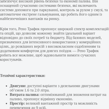
забезпечує високий рівень безпеки та економії палива. Він
оснащений сучасними системами безпеки, які включають
системи допомоги при паркуванні, контроль за рухом у смузі, та
автоматичне екстрене гальмування, що робить його одним із
найбезпечніших вантажів на ринку.
Крім того, Рено Трафик пропонує широкий спектр комплектацій
та опцій, що дозволяє кожному знайти ідеальний варіант
відповідно до своїх потреб та бюджету. Від базових моделей,
призначених для інтенсивного використання у комерційних
цілях, до розкішних версій з висококласним оздобленням та
додатковим комфортом для довгих поїздок — Рено Трафик
робить все можливе, щоб задовольнити вимоги сучасних
користувачів.
Технічні характеристики:
Двигуни:
доступні варіанти з дизельними двигунами
об’ємом 1.6 та 2.0 літра.
Витрата палива:
оптимізований для зниження витрат на
паливо, пропонує відмінну економію.
Простір:
великий вантажний простір та можливість
перевезення до 9 осіб.