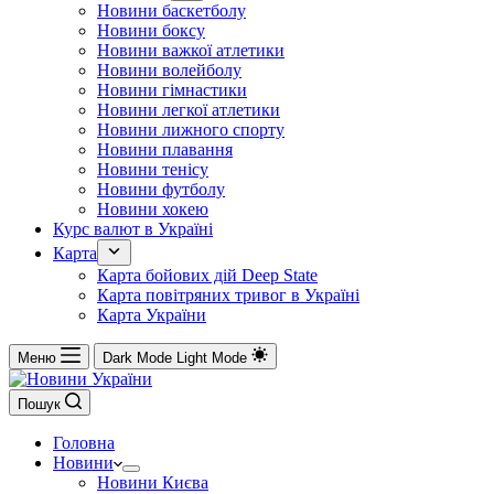
Новини баскетболу
Новини боксу
Новини важкої атлетики
Новини волейболу
Новини гімнастики
Новини легкої атлетики
Новини лижного спорту
Новини плавання
Новини тенісу
Новини футболу
Новини хокею
Курс валют в Україні
Карта
Карта бойових дій Deep State
Карта повітряних тривог в Україні
Карта України
Меню
Dark Mode
Light Mode
Пошук
Головна
Новини
Новини Києва