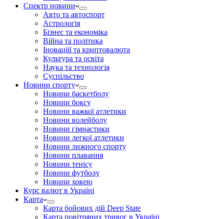
Спектр новини
Авто та автоспорт
Астрологія
Бізнес та економіка
Війна та політика
Іноваціії та криптовалюта
Культура та освіта
Наука та технологія
Суспільство
Новини спорту
Новини баскетболу
Новини боксу
Новини важкої атлетики
Новини волейболу
Новини гімнастики
Новини легкої атлетики
Новини лижного спорту
Новини плавання
Новини тенісу
Новини футболу
Новини хокею
Курс валют в Україні
Карта
Карта бойових дій Deep State
Карта повітряних тривог в Україні