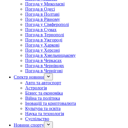
Погода у Миколаєві
Погода в Одесі
Погода в Полтаві
Погода в Рівному
Погода у Сімферополі
Погода в Сумах
Погода в Тернополі
Погода в Ужгороді
Погода у Харкові
Погода у Херсоні
Погода в Хмельницькому
Погода в Черкасах
Погода в Чернівцях
Погода в Чернігові
Спектр новини
Авто та автоспорт
Астрологія
Бізнес та економіка
Війна та політика
Іноваціії та криптовалюта
Культура та освіта
Наука та технологія
Суспільство
Новини спорту