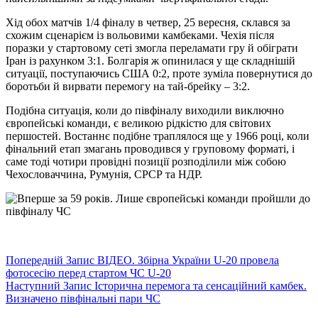
Хід обох матчів 1/4 фіналу в четвер, 25 вересня, склався за
схожим сценарієм із вольовими камбеками. Чехія після
поразки у стартовому сеті змогла переламати гру й обіграти
Іран із рахунком 3:1. Болгарія ж опинилася у ще складнішій
ситуації, поступаючись США 0:2, проте зуміла повернутися до
боротьби й вирвати перемогу на тай-брейку – 3:2.
Подібна ситуація, коли до півфіналу виходили виключно
європейські команди, є великою рідкістю для світових
першостей. Востаннє подібне траплялося ще у 1966 році, коли
фінальний етап змагань проводився у груповому форматі, і
саме тоді чотири провідні позиції розподілили між собою
Чехословаччина, Румунія, СРСР та НДР.
Попередній
Запис
ВІДЕО. Збірна України U-20 провела
фотосесію перед стартом ЧС U-20
Наступний
Запис
Історична перемога та сенсаційний камбек.
Визначено півфінальні пари ЧС