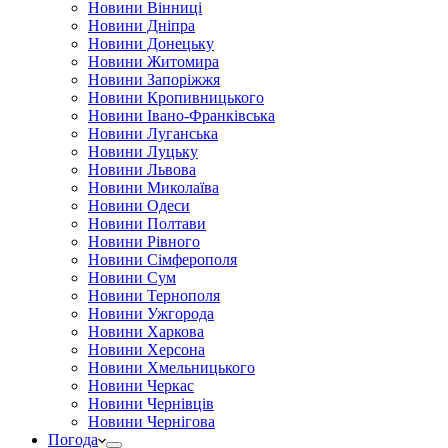
Новини Вінниці
Новини Дніпра
Новини Донецьку
Новини Житомира
Новини Запоріжжя
Новини Кропивницького
Новини Івано-Франківська
Новини Луганська
Новини Луцьку
Новини Львова
Новини Миколаїва
Новини Одеси
Новини Полтави
Новини Рівного
Новини Сімферополя
Новини Сум
Новини Тернополя
Новини Ужгорода
Новини Харкова
Новини Херсона
Новини Хмельницького
Новини Черкас
Новини Чернівців
Новини Чернігова
Погода