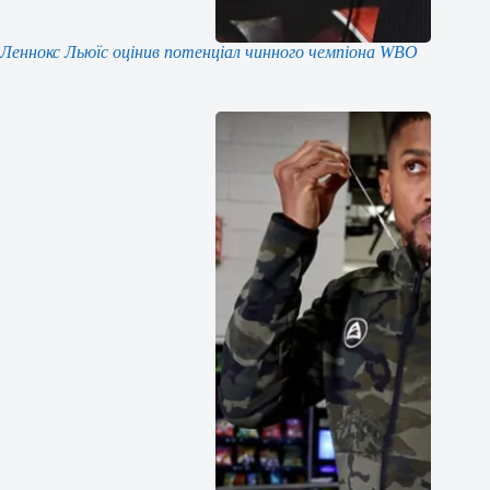
Леннокс Льюїс оцінив потенціал чинного чемпіона WBO