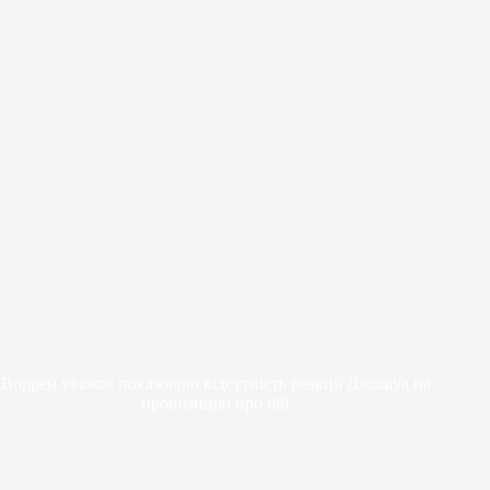
Воррен уважає показовою відсутність реакції Джошуа на
пропозицію про бій