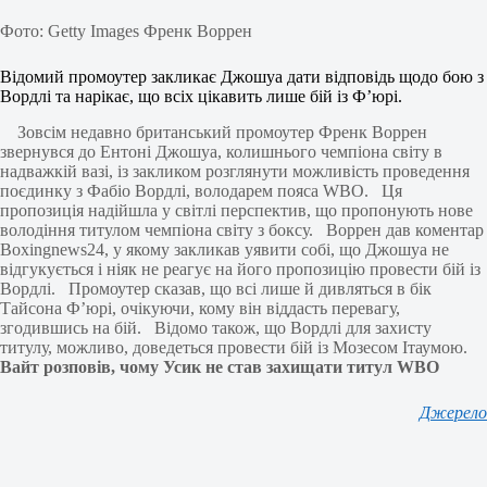
Фото: Getty Images Френк Воррен
Відомий промоутер закликає Джошуа дати відповідь щодо бою з
Вордлі та нарікає, що всіх цікавить лише бій із Ф’юрі.
Зовсім недавно британський промоутер Френк Воррен
звернувся до Ентоні Джошуа, колишнього чемпіона світу в
надважкій вазі, із закликом розглянути можливість проведення
поєдинку з Фабіо Вордлі, володарем пояса WBO. Ця
пропозиція надійшла у світлі перспектив, що пропонують нове
володіння титулом чемпіона світу з боксу. Воррен дав коментар
Boxingnews24, у якому закликав уявити собі, що Джошуа не
відгукується і ніяк не реагує на його пропозицію провести бій із
Вордлі. Промоутер сказав, що всі лише й дивляться в бік
Тайсона Ф’юрі, очікуючи, кому він віддасть перевагу,
згодившись на бій. Відомо також, що Вордлі для захисту
титулу, можливо, доведеться провести бій із Мозесом Ітаумою.
Вайт розповів, чому Усик не став захищати титул WBO
Джерело