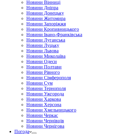
Новини Вінниці
Новини Дніпра
Новини Донецьку
Новини Житомира
Новини Запоріжжя
Новини Кропивницького
Новини Івано-Франківська
Новини Луганська
Новини Луцьку
Новини Львова
Новини Миколаїва
Новини Одеси
Новини Полтави
Новини Рівного
Новини Сімферополя
Новини Сум
Новини Тернополя
Новини Ужгорода
Новини Харкова
Новини Херсона
Новини Хмельницького
Новини Черкас
Новини Чернівців
Новини Чернігова
Погода