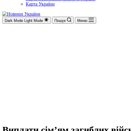
Карта України
Dark Mode
Light Mode
Пошук
Меню
Виплати сім’ям загиблих війс