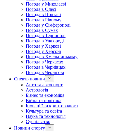
Погода у Миколаєві
Погода в Одесі
Погода в Полтаві
Погода в Рівному
Погода у Сімферополі
Погода в Сумах
Погода в Тернополі
Погода в Ужгороді
Погода у Харкові
Погода у Херсоні
Погода в Хмельницькому
Погода в Черкасах
Погода в Чернівцях
Погода в Чернігові
Спектр новини
Авто та автоспорт
Астрологія
Бізнес та економіка
Війна та політика
Іноваціії та криптовалюта
Культура та освіта
Наука та технологія
Суспільство
Новини спорту