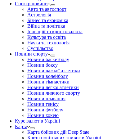
Спектр новини
Авто та автоспорт
Астрологія
Бізнес та економіка
Війна та політика
Іноваціії та криптовалюта
Культура та освіта
Наука та технологія
Суспільство
Новини спорту
Новини баскетболу
Новини боксу
Новини важкої атлетики
Новини волейболу
Новини гімнастики
Новини легкої атлетики
Новини лижного спорту
Новини плавання
Новини тенісу
Новини футболу
Новини хокею
Курс валют в Україні
Карта
Карта бойових дій Deep State
Карта повітряних тривог в Україні