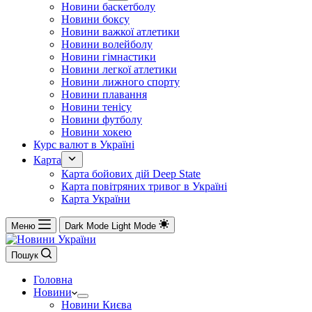
Новини баскетболу
Новини боксу
Новини важкої атлетики
Новини волейболу
Новини гімнастики
Новини легкої атлетики
Новини лижного спорту
Новини плавання
Новини тенісу
Новини футболу
Новини хокею
Курс валют в Україні
Карта
Карта бойових дій Deep State
Карта повітряних тривог в Україні
Карта України
Меню
Dark Mode
Light Mode
Пошук
Головна
Новини
Новини Києва