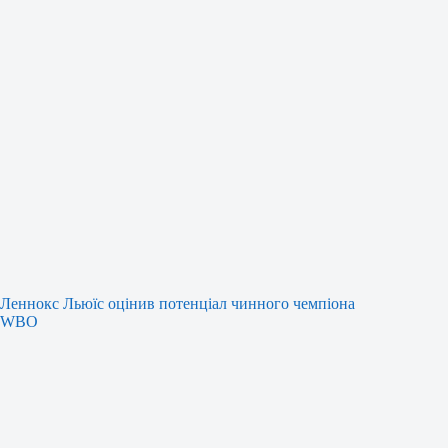
Леннокс Льюїс оцінив потенціал чинного чемпіона
WBO