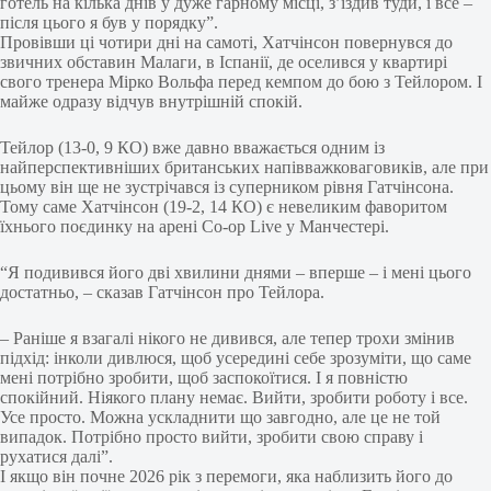
готель на кілька днів у дуже гарному місці, з’їздив туди, і все –
після цього я був у порядку”.
Провівши ці чотири дні на самоті, Хатчінсон повернувся до
звичних обставин Малаги, в Іспанії, де оселився у квартирі
свого тренера Мірко Вольфа перед кемпом до бою з Тейлором. І
майже одразу відчув внутрішній спокій.
Тейлор (13-0, 9 КО) вже давно вважається одним із
найперспективніших британських напівважковаговиків, але при
цьому він ще не зустрічався із суперником рівня Гатчінсона.
Тому саме Хатчінсон (19-2, 14 КО) є невеликим фаворитом
їхнього поєдинку на арені Co-op Live у Манчестері.
“Я подивився його дві хвилини днями – вперше – і мені цього
достатньо, – сказав Гатчінсон про Тейлора.
– Раніше я взагалі нікого не дивився, але тепер трохи змінив
підхід: інколи дивлюся, щоб усередині себе зрозуміти, що саме
мені потрібно зробити, щоб заспокоїтися. І я повністю
спокійний. Ніякого плану немає. Вийти, зробити роботу і все.
Усе просто. Можна ускладнити що завгодно, але це не той
випадок. Потрібно просто вийти, зробити свою справу і
рухатися далі”.
І якщо він почне 2026 рік з перемоги, яка наблизить його до