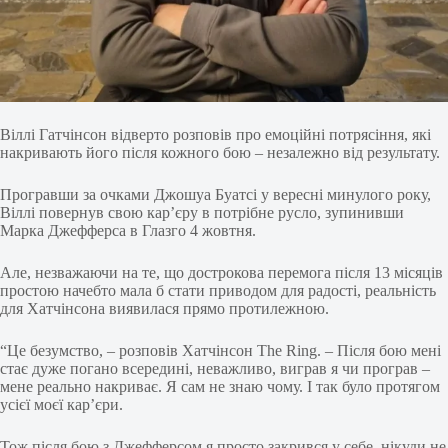
Віллі Гатчінсон відверто розповів про емоційні потрясіння, які
накривають його після кожного бою – незалежно від результату.
Програвши за очками Джошуа Буатсі у вересні минулого року,
Віллі повернув свою кар’єру в потрібне русло, зупинивши
Марка Джефферса в Глазго 4 жовтня.
Але, незважаючи на те, що дострокова перемога після 13 місяців
простою начебто мала б стати приводом для радості, реальність
для Хатчінсона виявилася прямо протилежною.
“Це безумство, – розповів Хатчінсон The Ring. – Після бою мені
стає дуже погано всередині, неважливо, виграв я чи програв –
мене реально накриває. Я сам не знаю чому. І так було протягом
усієї моєї кар’єри.
Тож після бою з Джефферсом я просто закрився у себе, нікуди не