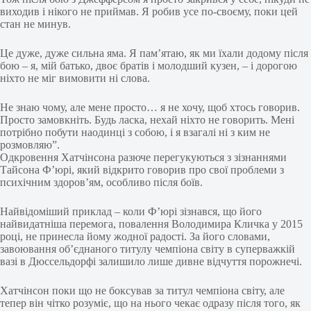
виходив і нікого не приймав. Я робив усе по-своєму, поки цей
стан не минув.
Це дуже, дуже сильна яма. Я пам’ятаю, як ми їхали додому після
бою – я, мій батько, двоє братів і молодший кузен, – і дорогою
ніхто не міг вимовити ні слова.
Не знаю чому, але мене просто… я не хочу, щоб хтось говорив.
Просто замовкніть. Будь ласка, нехай ніхто не говорить. Мені
потрібно побути наодинці з собою, і я взагалі ні з ким не
розмовляю”.
Одкровення Хатчінсона разюче перегукуються з зізнаннями
Тайсона Ф’юрі, який відкрито говорив про свої проблеми з
психічним здоров’ям, особливо після боїв.
Найвідоміший приклад – коли Ф’юрі зізнався, що його
найвидатніша перемога, повалення Володимира Кличка у 2015
році, не принесла йому жодної радості. За його словами,
завоювання об’єднаного титулу чемпіона світу в суперважкій
вазі в Дюссельдорфі залишило лише дивне відчуття порожнечі.
Хатчінсон поки що не боксував за титул чемпіона світу, але
тепер він чітко розуміє, що на нього чекає одразу після того, як