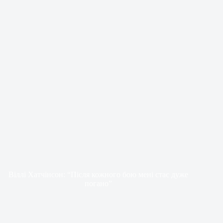
Віллі Хатчінсон: “Після кожного бою мені стає дуже
погано”