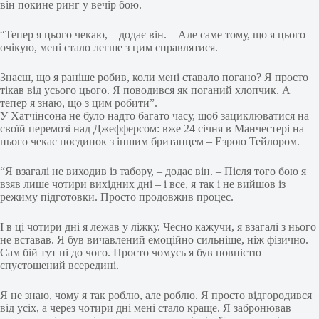
він покине ринг у вечір бою.
“Тепер я цього чекаю, – додає він. – Але саме тому, що я цього
очікую, мені стало легше з цим справлятися.
Знаєш, що я раніше робив, коли мені ставало погано? Я просто
тікав від усього цього. Я поводився як поганий хлопчик. А
тепер я знаю, що з цим робити”.
У Хатчінсона не було надто багато часу, щоб зациклюватися на
своїй перемозі над Джефферсом: вже 24 січня в Манчестері на
нього чекає поєдинок з іншим британцем – Езрою Тейлором.
“Я взагалі не виходив із табору, – додає він. – Після того бою я
взяв лише чотири вихідних дні – і все, я так і не вийшов із
режиму підготовки. Просто продовжив процес.
І в ці чотири дні я лежав у ліжку. Чесно кажучи, я взагалі з нього
не вставав. Я був вичавлений емоційно сильніше, ніж фізично.
Сам бій тут ні до чого. Просто чомусь я був повністю
спустошений всередині.
Я не знаю, чому я так роблю, але роблю. Я просто відгородився
від усіх, а через чотири дні мені стало краще. Я забронював