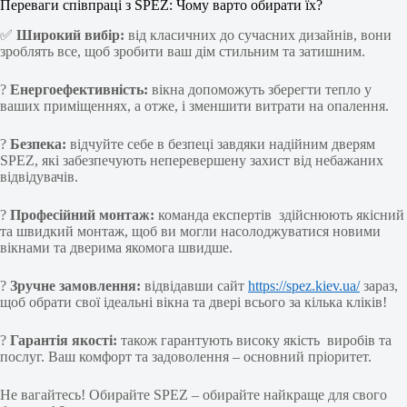
Переваги співпраці з SPEZ: Чому варто обирати їх?
✅
Широкий вибір:
від класичних до сучасних дизайнів, вони
зроблять все, щоб зробити ваш дім стильним та затишним.
?
Енергоефективність:
вікна допоможуть зберегти тепло у
ваших приміщеннях, а отже, і зменшити витрати на опалення.
?
Безпека:
відчуйте себе в безпеці завдяки надійним дверям
SPEZ, які забезпечують неперевершену захист від небажаних
відвідувачів.
?️
Професійний монтаж:
команда експертів здійснюють якісний
та швидкий монтаж, щоб ви могли насолоджуватися новими
вікнами та дверима якомога швидше.
?
Зручне замовлення:
відвідавши сайт
https://spez.kiev.ua/
зараз,
щоб обрати свої ідеальні вікна та двері всього за кілька кліків!
?
Гарантія якості:
також гарантують високу якість виробів та
послуг. Ваш комфорт та задоволення – основний пріоритет.
Не вагайтесь! Обирайте SPEZ – обирайте найкраще для свого