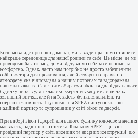
Коли мова йде про наші домівки, ми завжди прагнемо створити
найкраще середовище для нашої родини та себе. Це місце, де ми
проводимо багато часу, де ми відчуваємо себе захищеними та
комфортно. Однак, часто нам потрібно не просто забезпечити
собі простори для проживання, але й створити справжню
атмосферу, яка відповідала б нашим потребам та відображала
наш стиль життя. Саме тому обираючи вікна та двері для нашого
будинку чи офісу, ми важливо звертати увагу не лише на їх
зовнішній вигляд, але й на їх якість, функціональність та
енергоефективність. І тут компанія SPEZ виступає як ваш
надійний партнер та супровідник у світі вікон та дверей.
При виборі вікон і дверей для вашого будинку ключове значення
має якість, надійність і естетика. Компанія SPEZ – це ваш
провідний партнер у світі віконних та дверних конструкцій, що
пропонує високоякісні рішення, які відповідають вашим