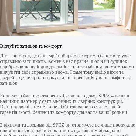
Відчуйте затишок та комфорт
Дім – це місце, де наші мрії набирають форму, а серце відчуває
справжню затишність. Кожен з нас прагне, щоб наш будинок
відображав нашу індивідуальність та став місцем, де ми можемо
відчувати себе справжньо вдома. І саме тому вибір вікон та
дверей – це не просто покупка, це інвестиція у ваш комфорт та
затишок.
Коли мова йде про створення ідеального дому, SPEZ – це ваш
надійний партнер у світі віконних та дверних конструкцій.
Вікна та двері – це не лише відбиток вашого стилю, але й
гарантія якості, безпеки та комфорту для вас та вашої родини.
З вікнами та дверима від SPEZ ви отримуєте не лише продукцію
найвищої якості, але й спокійність, що ваш дім обладнано
надійно та стильно. Вікна не лише пропускають світло, але й