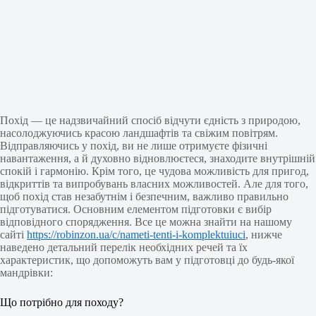
Похід — це надзвичайний спосіб відчути єдність з природою,
насолоджуючись красою ландшафтів та свіжим повітрям.
Відправляючись у похід, ви не лише отримуєте фізичні
навантаження, а й духовно відновлюєтеся, знаходите внутрішній
спокій і гармонію. Крім того, це чудова можливість для пригод,
відкриттів та випробувань власних можливостей. Але для того,
щоб похід став незабутнім і безпечним, важливо правильно
підготуватися. Основним елементом підготовки є вибір
відповідного спорядження. Все це можна знайти на нашому
сайті
https://robinzon.ua/c/nameti-tenti-i-komplektuiuci
, нижче
наведено детальний перелік необхідних речей та їх
характеристик, що допоможуть вам у підготовці до будь-якої
мандрівки:
Що потрібно для походу?