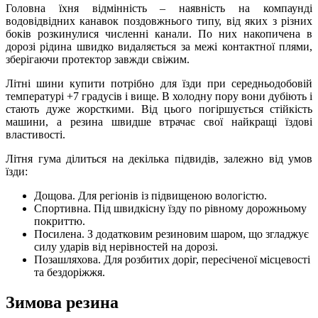
Головна їхня відмінність – наявність на компаунді
водовідвідних канавок поздовжнього типу, від яких з різних
боків розкинулися численні канали. По них накопичена в
дорозі рідина швидко видаляється за межі контактної плями,
зберігаючи протектор завжди свіжим.
Літні шини купити потрібно для їзди при середньодобовій
температурі +7 градусів і вище. В холодну пору вони дубіють і
стають дуже жорсткими. Від цього погіршується стійкість
машини, а резина швидше втрачає свої найкращі їздові
властивості.
Літня гума ділиться на декілька підвидів, залежно від умов
їзди:
Дощова. Для регіонів із підвищеною вологістю.
Спортивна. Під швидкісну їзду по рівному дорожньому
покриттю.
Посилена. З додатковим резиновим шаром, що згладжує
силу ударів від нерівностей на дорозі.
Позашляхова. Для розбитих доріг, пересіченої місцевості
та бездоріжжя.
Зимова резина