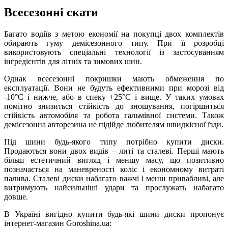
Всесезонні скати
Багато водіїв з метою економії на покупці двох комплектів
обирають гуму демісезонного типу. При її розробці
використовують спеціальні технології із застосуванням
інгредієнтів для літніх та зимових шин.
Однак всесезонні покришки мають обмеження по
експлуатації. Вони не будуть ефективними при морозі від
-10°C і нижче, або в спеку +25°C і вище. У таких умовах
помітно знизиться стійкість до зношування, погіршиться
стійкість автомобіля та робота гальмівної системи. Також
демісезонна авторезина не підійде любителям швидкісної їзди.
Під шини будь-якого типу потрібно купити диски.
Продаються вони двох видів – литі та сталеві. Перші мають
більш естетичний вигляд і меншу масу, що позитивно
позначається на маневреності коліс і економному витраті
палива. Сталеві диски набагато важчі і менш привабливі, але
витримують найсильніші удари та прослужать набагато
довше.
В Україні вигідно купити будь-які шини диски пропонує
інтернет-магазин Goroshina.ua: