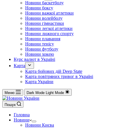
Новини баскетболу
Новини боксу
Новини важкої атлетики
Новини волейболу
Новини гімнастики
Новини легкої атлетики
Новини лижного спорту
Новини плавання
Новини тенісу
Новини футболу
Новини хокею
Курс валют в Україні
Карта
Карта бойових дій Deep State
Карта повітряних тривог в Україні
Карта України
Меню
Dark Mode
Light Mode
Пошук
Головна
Новини
Новини Києва