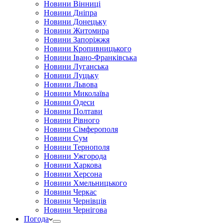
Новини Вінниці
Новини Дніпра
Новини Донецьку
Новини Житомира
Новини Запоріжжя
Новини Кропивницького
Новини Івано-Франківська
Новини Луганська
Новини Луцьку
Новини Львова
Новини Миколаїва
Новини Одеси
Новини Полтави
Новини Рівного
Новини Сімферополя
Новини Сум
Новини Тернополя
Новини Ужгорода
Новини Харкова
Новини Херсона
Новини Хмельницького
Новини Черкас
Новини Чернівців
Новини Чернігова
Погода