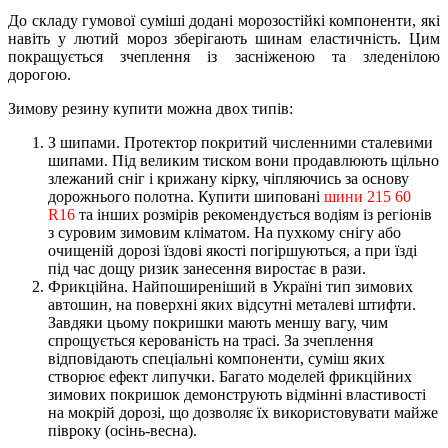
До складу гумової суміші додані морозостійкі компоненти, які
навіть у лютий мороз зберігають шинам еластичність. Цим
покращується зчеплення із засніженою та зледенілою
дорогою.
Зимову резину купити можна двох типів:
З шипами. Протектор покритий численними сталевими
шипами. Під великим тиском вони продавлюють щільно
злежаний сніг і крижану кірку, чіпляючись за основу
дорожнього полотна. Купити шиповані
шини 215 60
R16
та інших розмірів рекомендується водіям із регіонів
з суровим зимовим кліматом. На пухкому снігу або
очищеній дорозі їздові якості погіршуються, а при їзді
під час дощу ризик занесення виростає в рази.
Фрикційна. Найпоширеніший в Україні тип зимових
автошин, на поверхні яких відсутні металеві штифти.
Завдяки цьому покришки мають меншу вагу, чим
спрощується керованість на трасі. За зчеплення
відповідають спеціальні компоненти, суміш яких
створює ефект липучки. Багато моделей фрикційних
зимових покришок демонструють відмінні властивості
на мокрій дорозі, що дозволяє їх використовувати майже
півроку (осінь-весна).