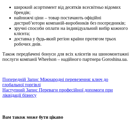
широкий асортимент від десятків всесвітньо відомих
брендів;
найнижчі ціни – товар постачають офіційні
дистриб’ютори компаній-виробників без посередників;
зручні способи оплати на індивідуальний вибір кожного
клієнта;
доставка у будь-який регіон країни протягом трьох
робочих днів.
Також передбачені бонуси для всіх клієнтів на шиномонтажні
послуги компанії Wheelson – надійного партнера Goroshina.ua.
Попередній
Запис
Міжнародні перевезення: ключ до
глобальної торгівлі
Наступний
Запис
Переваги професійної допомоги при
ліквідації бізнесу
Вам також може бути цікаво