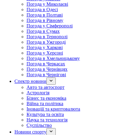
Погода у Миколаєві
Погода в Одесі
Погода в Полтаві
Погода в Рівному
Погода у Сімферополі
Погода в Сумах
Погода в Тернополі
Погода в Ужгороді
Погода у Харкові
Погода у Херсоні
Погода в Хмельницькому
Погода в Черкасах
Погода в Чернівцях
Погода в Чернігові
Спектр новини
Авто та автоспорт
Астрологія
Бізнес та економіка
Війна та політика
Іноваціії та криптовалюта
Культура та освіта
Наука та технологія
Суспільство
Новини спорту