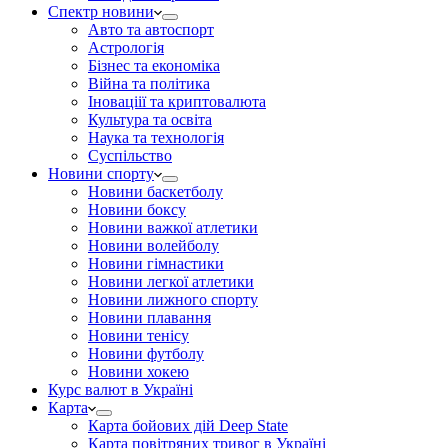
Спектр новини
Авто та автоспорт
Астрологія
Бізнес та економіка
Війна та політика
Іноваціії та криптовалюта
Культура та освіта
Наука та технологія
Суспільство
Новини спорту
Новини баскетболу
Новини боксу
Новини важкої атлетики
Новини волейболу
Новини гімнастики
Новини легкої атлетики
Новини лижного спорту
Новини плавання
Новини тенісу
Новини футболу
Новини хокею
Курс валют в Україні
Карта
Карта бойових дій Deep State
Карта повітряних тривог в Україні