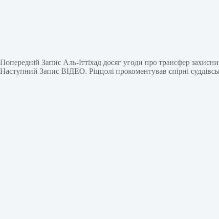
Попередній
Запис
Аль-Іттіхад досяг угоди про трансфер захисн
Наступний
Запис
ВІДЕО. Ріццолі прокоментував спірні суддівс