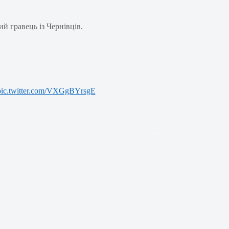
й гравець із Чернівців.
pic.twitter.com/VXGgBYrsgE