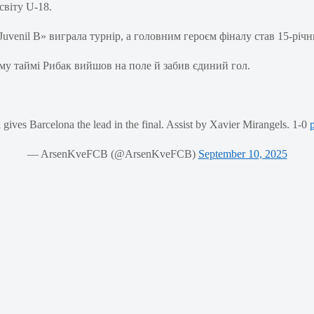
світу U-18.
uvenil B» виграла турнір, а головним героєм фіналу став 15-річни
ому таймі Рибак вийшов на поле й забив єдиний гол.
 Barcelona the lead in the final. Assist by Xavier Mirangels. 1-0
— ArsenKveFCB (@ArsenKveFCB)
September 10, 2025