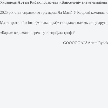
Українець
Артем Рибак
подарував
«Барселоні»
титул чемпіона 
2025 рік став справжнім тріумфом Ла Масії. У Кордові команда «J
Матч проти «Расінга (Авельянеда)» складався важко, але у друг
«Барса» втримала перевагу та здобула трофей.
GOOOOOAL! Artem Rybak gives