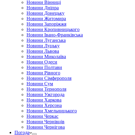
Новини Вінниці
Новини Дніпра
Новини Донецьку
Новини Житомира
Новини Запоріжжя
Новини Кропивницького
Новини Івано-Франківська
Новини Луганська
Новини Луцьку
Новини Львова
Новини Миколаїва
Новини Одеси
Новини Полтави
Новини Рівного
Новини Сімферополя
Новини Сум
Новини Тернополя
Новини Ужгорода
Новини Харкова
Новини Херсона
Новини Хмельницького
Новини Черкас
Новини Чернівців
Новини Чернігова
Погода