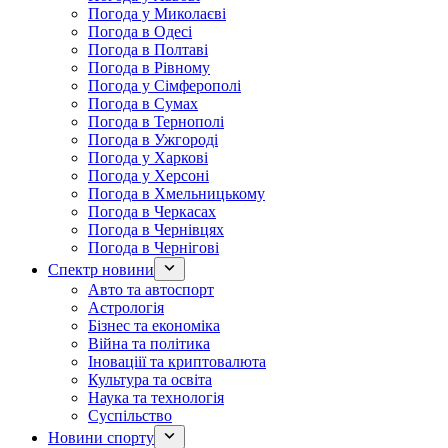
Погода у Миколаєві
Погода в Одесі
Погода в Полтаві
Погода в Рівному
Погода у Сімферополі
Погода в Сумах
Погода в Тернополі
Погода в Ужгороді
Погода у Харкові
Погода у Херсоні
Погода в Хмельницькому
Погода в Черкасах
Погода в Чернівцях
Погода в Чернігові
Спектр новини
Авто та автоспорт
Астрологія
Бізнес та економіка
Війна та політика
Іноваціії та криптовалюта
Культура та освіта
Наука та технологія
Суспільство
Новини спорту