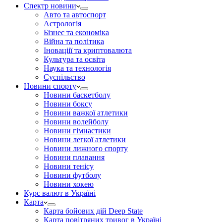
Спектр новини
Авто та автоспорт
Астрологія
Бізнес та економіка
Війна та політика
Іноваціії та криптовалюта
Культура та освіта
Наука та технологія
Суспільство
Новини спорту
Новини баскетболу
Новини боксу
Новини важкої атлетики
Новини волейболу
Новини гімнастики
Новини легкої атлетики
Новини лижного спорту
Новини плавання
Новини тенісу
Новини футболу
Новини хокею
Курс валют в Україні
Карта
Карта бойових дій Deep State
Карта повітряних тривог в Україні