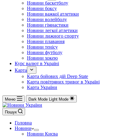
Новини баскетболу
Новини боксу
Новини важкої атлетики
Новини волейболу
Новини гімнастики
Новини легкої атлетики
Новини лижного спорту
Новини плавання
Новини тенісу
Новини футболу
Новини хокею
Курс валют в Україні
Карта
Карта бойових дій Deep State
Карта повітряних тривог в Україні
Карта України
Меню
Dark Mode
Light Mode
Пошук
Головна
Новини
Новини Києва