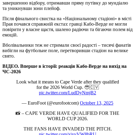
завершенню відбору, отримавши пряму путівку до мундіалю
та уникнувши зони плейоф.
Після фінального свистка на «Національному стадіоні» в місті
Прая почався справжній екстаз: гравці Кабо-Верде не могли
повірити у власне щастя, шалено радіючи та бігаючи полем від
емоцій.
Вболівальники теж не стримали своєї радості – тисячі фанатів
вибігли на футбольне поле, перетворивши стадіон на велике
свято.
ВІДЕО. Вперше в історії: реакція Кабо-Верде на вихід на
ЧС-2026
Look what it means to Cape Verde after they qualified
for the 2026 World Cup. 🥹🇨🇻
pic.twitter.com/LudDyNmjB2
— EuroFoot (@eurofootcom)
October 13, 2025
📸 – CAPE VERDE HAVE QUALIFIED FOR THE
WORLD CUP 2026.
THE FANS HAVE INVADED THE PITCH.
pic.twitter.com/xixvVW8bRU