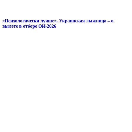
«Психологически лучше». Украинская лыжница – о
вылете в отборе ОИ-2026
© 2025 Новини України | Останні новини в Україні
Реклама: sale@portal24.org.ua