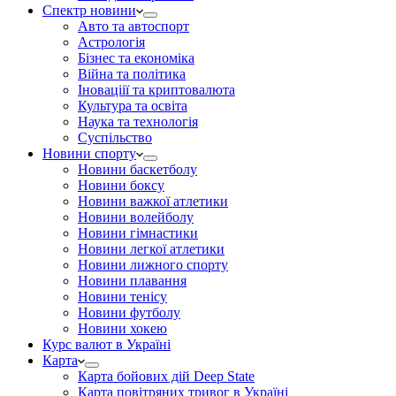
Спектр новини
Авто та автоспорт
Астрологія
Бізнес та економіка
Війна та політика
Іноваціії та криптовалюта
Культура та освіта
Наука та технологія
Суспільство
Новини спорту
Новини баскетболу
Новини боксу
Новини важкої атлетики
Новини волейболу
Новини гімнастики
Новини легкої атлетики
Новини лижного спорту
Новини плавання
Новини тенісу
Новини футболу
Новини хокею
Курс валют в Україні
Карта
Карта бойових дій Deep State
Карта повітряних тривог в Україні