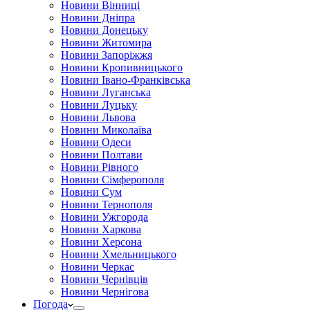
Новини Вінниці
Новини Дніпра
Новини Донецьку
Новини Житомира
Новини Запоріжжя
Новини Кропивницького
Новини Івано-Франківська
Новини Луганська
Новини Луцьку
Новини Львова
Новини Миколаїва
Новини Одеси
Новини Полтави
Новини Рівного
Новини Сімферополя
Новини Сум
Новини Тернополя
Новини Ужгорода
Новини Харкова
Новини Херсона
Новини Хмельницького
Новини Черкас
Новини Чернівців
Новини Чернігова
Погода