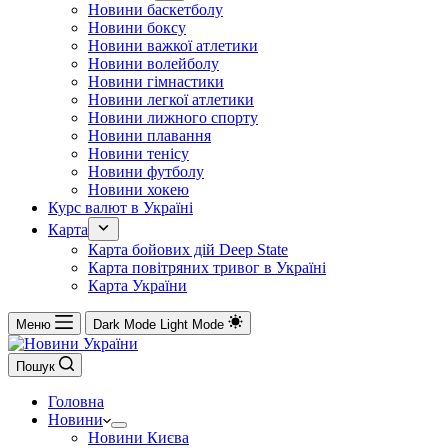
Новини баскетболу
Новини боксу
Новини важкої атлетики
Новини волейболу
Новини гімнастики
Новини легкої атлетики
Новини лижного спорту
Новини плавання
Новини тенісу
Новини футболу
Новини хокею
Курс валют в Україні
Карта
Карта бойових дій Deep State
Карта повітряних тривог в Україні
Карта України
Меню
Dark Mode
Light Mode
Пошук
Головна
Новини
Новини Києва