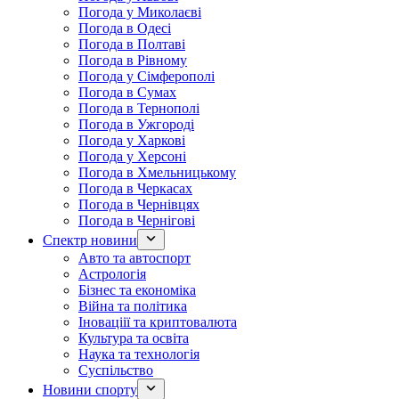
Погода у Миколаєві
Погода в Одесі
Погода в Полтаві
Погода в Рівному
Погода у Сімферополі
Погода в Сумах
Погода в Тернополі
Погода в Ужгороді
Погода у Харкові
Погода у Херсоні
Погода в Хмельницькому
Погода в Черкасах
Погода в Чернівцях
Погода в Чернігові
Спектр новини
Авто та автоспорт
Астрологія
Бізнес та економіка
Війна та політика
Іноваціії та криптовалюта
Культура та освіта
Наука та технологія
Суспільство
Новини спорту