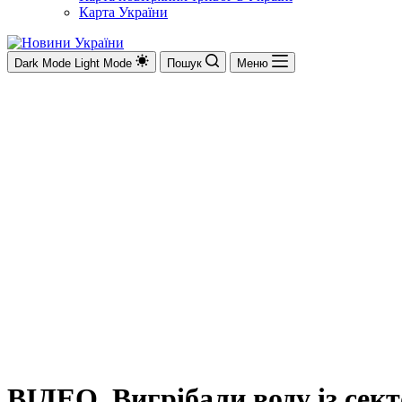
Карта України
Dark Mode
Light Mode
Пошук
Меню
ВІДЕО. Вигрібали воду із сект